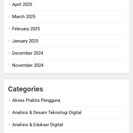
April 2025
March 2025
February 2025
January 2025
December 2024
November 2024
Categories
Akses Praktis Pengguna
Analisis & Desain Teknologi Digital
Analisis & Edukasi Digital