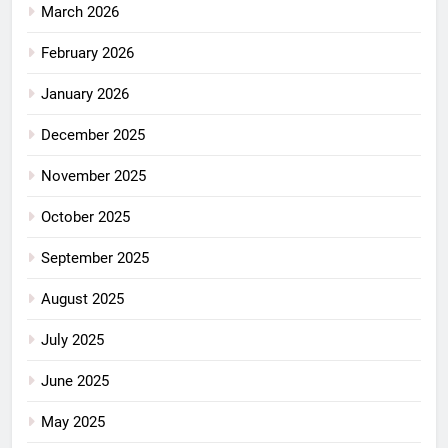
March 2026
February 2026
January 2026
December 2025
November 2025
October 2025
September 2025
August 2025
July 2025
June 2025
May 2025