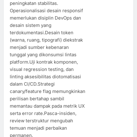
peningkatan stabilitas.
Operasionalisasi desain responsif
memerlukan disiplin DevOps dan
desain sistem yang
terdokumentasi.Desain token
(warna, ruang, tipografi) diekstrak
menjadi sumber kebenaran
tunggal yang dikonsumsi lintas
platform.Uji kontrak komponen,
visual regression testing, dan
linting aksesibilitas diotomatisasi
dalam CI/CD.Strategi
canary/feature flag memungkinkan
perilisan bertahap sambil
memantau dampak pada metrik UX
serta error rate.Pasca-insiden,
review terstruktur mengubah
temuan menjadi perbaikan
permanen.