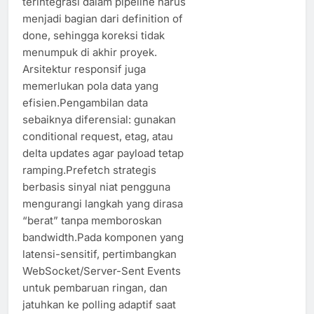
terintegrasi dalam pipeline harus
menjadi bagian dari definition of
done, sehingga koreksi tidak
menumpuk di akhir proyek.
Arsitektur responsif juga
memerlukan pola data yang
efisien.Pengambilan data
sebaiknya diferensial: gunakan
conditional request, etag, atau
delta updates agar payload tetap
ramping.Prefetch strategis
berbasis sinyal niat pengguna
mengurangi langkah yang dirasa
“berat” tanpa memboroskan
bandwidth.Pada komponen yang
latensi-sensitif, pertimbangkan
WebSocket/Server-Sent Events
untuk pembaruan ringan, dan
jatuhkan ke polling adaptif saat