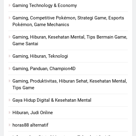
Gaming Technology & Economy
Gaming, Competitive Pokémon, Strategi Game, Esports
Pokémon, Game Mechanics
Gaming, Hiburan, Kesehatan Mental, Tips Bermain Game,
Game Santai
Gaming, Hiburan, Teknologi
Gaming, Panduan, Champion4D
Gaming, Produktivitas, Hiburan Sehat, Kesehatan Mental,
Tips Game
Gaya Hidup Digital & Kesehatan Mental
Hiburan, Judi Online
horas88 alternatif