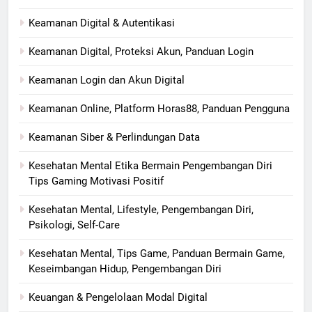
Keamanan Digital & Autentikasi
Keamanan Digital, Proteksi Akun, Panduan Login
Keamanan Login dan Akun Digital
Keamanan Online, Platform Horas88, Panduan Pengguna
Keamanan Siber & Perlindungan Data
Kesehatan Mental Etika Bermain Pengembangan Diri
Tips Gaming Motivasi Positif
Kesehatan Mental, Lifestyle, Pengembangan Diri,
Psikologi, Self-Care
Kesehatan Mental, Tips Game, Panduan Bermain Game,
Keseimbangan Hidup, Pengembangan Diri
Keuangan & Pengelolaan Modal Digital