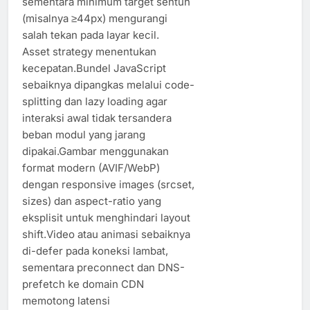
sementara minimum target sentuh
(misalnya ≥44px) mengurangi
salah tekan pada layar kecil.
Asset strategy menentukan
kecepatan.Bundel JavaScript
sebaiknya dipangkas melalui code-
splitting dan lazy loading agar
interaksi awal tidak tersandera
beban modul yang jarang
dipakai.Gambar menggunakan
format modern (AVIF/WebP)
dengan responsive images (srcset,
sizes) dan aspect-ratio yang
eksplisit untuk menghindari layout
shift.Video atau animasi sebaiknya
di-defer pada koneksi lambat,
sementara preconnect dan DNS-
prefetch ke domain CDN
memotong latensi