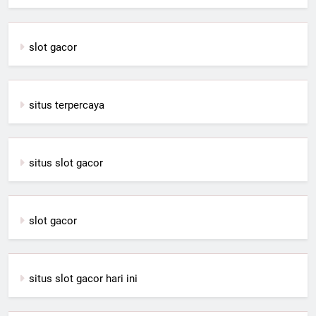
slot gacor
situs terpercaya
situs slot gacor
slot gacor
situs slot gacor hari ini