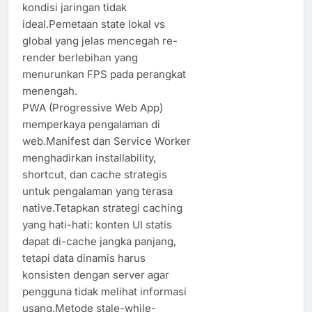
kondisi jaringan tidak
ideal.Pemetaan state lokal vs
global yang jelas mencegah re-
render berlebihan yang
menurunkan FPS pada perangkat
menengah.
PWA (Progressive Web App)
memperkaya pengalaman di
web.Manifest dan Service Worker
menghadirkan installability,
shortcut, dan cache strategis
untuk pengalaman yang terasa
native.Tetapkan strategi caching
yang hati-hati: konten UI statis
dapat di-cache jangka panjang,
tetapi data dinamis harus
konsisten dengan server agar
pengguna tidak melihat informasi
usang.Metode stale-while-