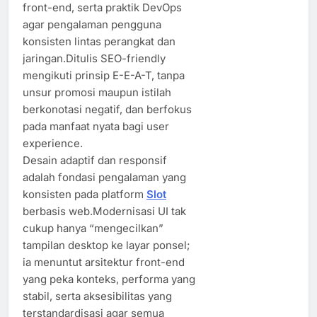
front-end, serta praktik DevOps
agar pengalaman pengguna
konsisten lintas perangkat dan
jaringan.Ditulis SEO-friendly
mengikuti prinsip E-E-A-T, tanpa
unsur promosi maupun istilah
berkonotasi negatif, dan berfokus
pada manfaat nyata bagi user
experience.
Desain adaptif dan responsif
adalah fondasi pengalaman yang
konsisten pada platform
Slot
berbasis web.Modernisasi UI tak
cukup hanya “mengecilkan”
tampilan desktop ke layar ponsel;
ia menuntut arsitektur front-end
yang peka konteks, performa yang
stabil, serta aksesibilitas yang
terstandardisasi agar semua