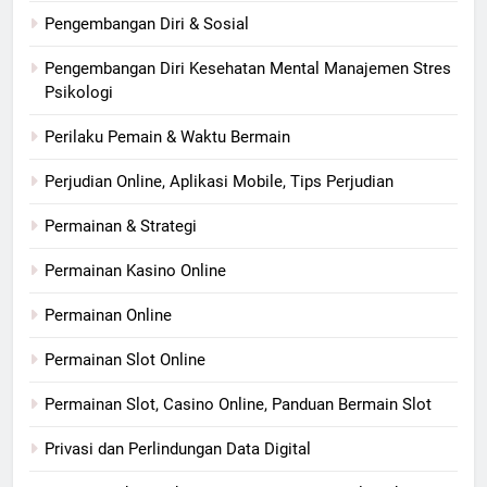
Pengembangan Diri & Sosial
Pengembangan Diri Kesehatan Mental Manajemen Stres
Psikologi
Perilaku Pemain & Waktu Bermain
Perjudian Online, Aplikasi Mobile, Tips Perjudian
Permainan & Strategi
Permainan Kasino Online
Permainan Online
Permainan Slot Online
Permainan Slot, Casino Online, Panduan Bermain Slot
Privasi dan Perlindungan Data Digital