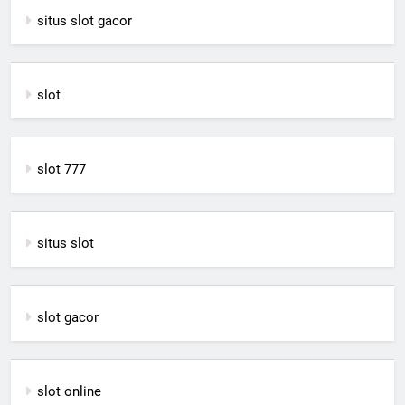
situs slot gacor
slot
slot 777
situs slot
slot gacor
slot online