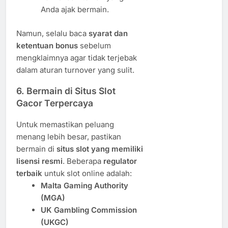
Anda ajak bermain.
Namun, selalu baca
syarat dan
ketentuan bonus
sebelum
mengklaimnya agar tidak terjebak
dalam aturan turnover yang sulit.
6. Bermain di Situs Slot
Gacor Terpercaya
Untuk memastikan peluang
menang lebih besar, pastikan
bermain di
situs slot yang memiliki
lisensi resmi
. Beberapa
regulator
terbaik
untuk slot online adalah:
Malta Gaming Authority
(MGA)
UK Gambling Commission
(UKGC)