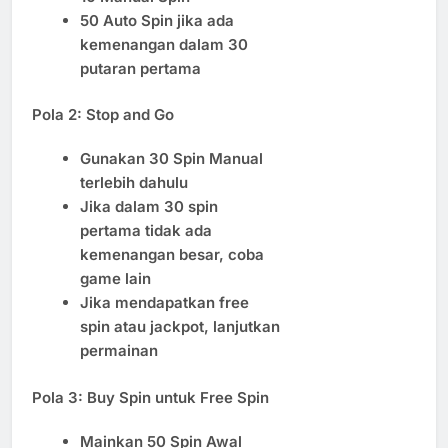
50 Auto Spin jika ada
kemenangan dalam 30
putaran pertama
Pola 2: Stop and Go
Gunakan 30 Spin Manual
terlebih dahulu
Jika dalam 30 spin
pertama tidak ada
kemenangan besar, coba
game lain
Jika mendapatkan free
spin atau jackpot, lanjutkan
permainan
Pola 3: Buy Spin untuk Free Spin
Mainkan 50 Spin Awal