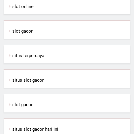
slot online
slot gacor
situs terpercaya
situs slot gacor
slot gacor
situs slot gacor hari ini