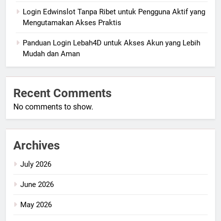
Login Edwinslot Tanpa Ribet untuk Pengguna Aktif yang
Mengutamakan Akses Praktis
Panduan Login Lebah4D untuk Akses Akun yang Lebih
Mudah dan Aman
Recent Comments
No comments to show.
Archives
July 2026
June 2026
May 2026