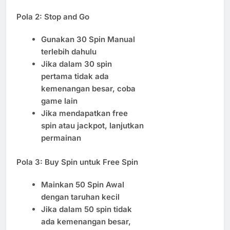
Pola 2: Stop and Go
Gunakan 30 Spin Manual
terlebih dahulu
Jika dalam 30 spin
pertama tidak ada
kemenangan besar, coba
game lain
Jika mendapatkan free
spin atau jackpot, lanjutkan
permainan
Pola 3: Buy Spin untuk Free Spin
Mainkan 50 Spin Awal
dengan taruhan kecil
Jika dalam 50 spin tidak
ada kemenangan besar,