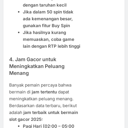
dengan taruhan kecil
Jika dalam 50 spin tidak
ada kemenangan besar,
gunakan fitur Buy Spin
Jika hasilnya kurang
memuaskan, coba game
lain dengan RTP lebih tinggi
4. Jam Gacor untuk
Meningkatkan Peluang
Menang
Banyak pemain percaya bahwa
bermain di
jam tertentu
dapat
meningkatkan peluang menang.
Berdasarkan data terbaru, berikut
adalah
jam terbaik untuk bermain
slot gacor 2025:
Pagi Hari (02:00 – 05:00