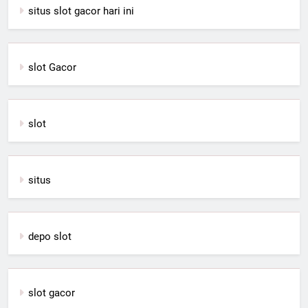
situs slot gacor hari ini
slot Gacor
slot
situs
depo slot
slot gacor