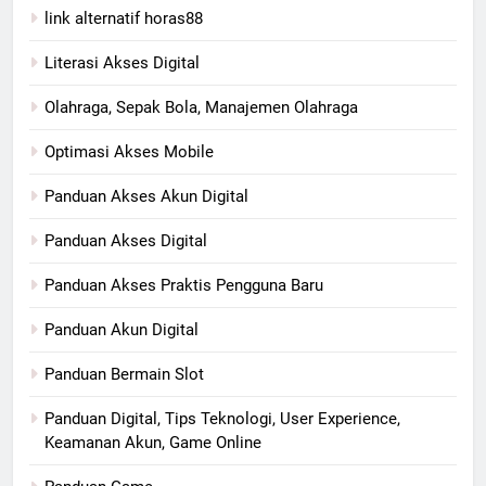
link alternatif horas88
Literasi Akses Digital
Olahraga, Sepak Bola, Manajemen Olahraga
Optimasi Akses Mobile
Panduan Akses Akun Digital
Panduan Akses Digital
Panduan Akses Praktis Pengguna Baru
Panduan Akun Digital
Panduan Bermain Slot
Panduan Digital, Tips Teknologi, User Experience,
Keamanan Akun, Game Online