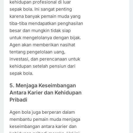
kehidupan profesional di luar
sepak bola. Ini sangat penting
karena banyak pemain muda yang
tiba-tiba mendapatkan penghasilan
besar dan mungkin tidak siap
untuk mengelolanya dengan bijak.
Agen akan memberikan nasihat
tentang pengelolaan uang,
investasi, dan perencanaan untuk
kehidupan setelah pensiun dari
sepak bola.
5. Menjaga Keseimbangan
Antara Karier dan Kehidupan
Pribadi
Agen bola juga berperan dalam
membantu pemain muda menjaga
keseimbangan antara karier dan