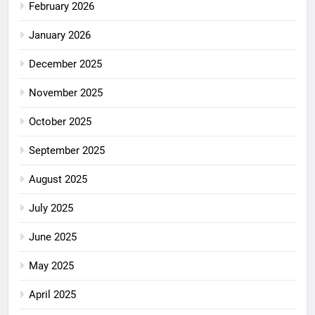
February 2026
January 2026
December 2025
November 2025
October 2025
September 2025
August 2025
July 2025
June 2025
May 2025
April 2025