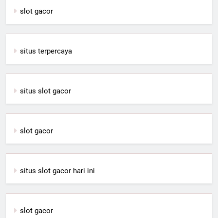
slot gacor
situs terpercaya
situs slot gacor
slot gacor
situs slot gacor hari ini
slot gacor