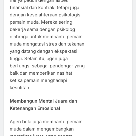
hanya peduli dengan aspek
finansial dan kontrak, tetapi juga
dengan kesejahteraan psikologis
pemain muda. Mereka sering
bekerja sama dengan psikolog
olahraga untuk membantu pemain
muda mengatasi stres dan tekanan
yang datang dengan ekspektasi
tinggi. Selain itu, agen juga
berfungsi sebagai pendengar yang
baik dan memberikan nasihat
ketika pemain menghadapi
kesulitan.
Membangun Mental Juara dan
Ketenangan Emosional
Agen bola juga membantu pemain
muda dalam mengembangkan