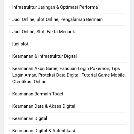
Infrastruktur Jaringan & Optimasi Performa
Judi Online, Slot Online, Pengalaman Bermain
Judi Online, Slot, Fakta Menarik
judi slot
Keamanan & Infrastruktur Digital
Keamanan Akun Game, Panduan Login Pokemon, Tips
Login Aman, Proteksi Data Digital, Tutorial Game Mobile,
Otentikasi Online
Keamanan Bermain Togel
Keamanan Data & Akses Digital
Keamanan Digital
Keamanan Digital & Autentikasi