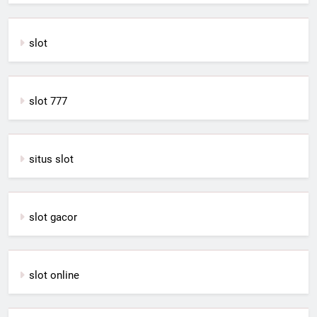
slot
slot 777
situs slot
slot gacor
slot online