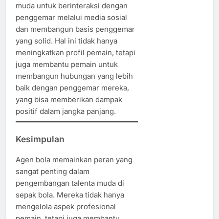
muda untuk berinteraksi dengan
penggemar melalui media sosial
dan membangun basis penggemar
yang solid. Hal ini tidak hanya
meningkatkan profil pemain, tetapi
juga membantu pemain untuk
membangun hubungan yang lebih
baik dengan penggemar mereka,
yang bisa memberikan dampak
positif dalam jangka panjang.
Kesimpulan
Agen bola memainkan peran yang
sangat penting dalam
pengembangan talenta muda di
sepak bola. Mereka tidak hanya
mengelola aspek profesional
pemain, tetapi juga membantu