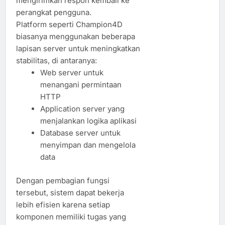
mengirimkan respon kembali ke
perangkat pengguna.
Platform seperti Champion4D
biasanya menggunakan beberapa
lapisan server untuk meningkatkan
stabilitas, di antaranya:
Web server untuk
menangani permintaan
HTTP
Application server yang
menjalankan logika aplikasi
Database server untuk
menyimpan dan mengelola
data
Dengan pembagian fungsi
tersebut, sistem dapat bekerja
lebih efisien karena setiap
komponen memiliki tugas yang