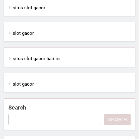
situs slot gacor
slot gacor
situs slot gacor hari ini
slot gacor
Search
SEARCH