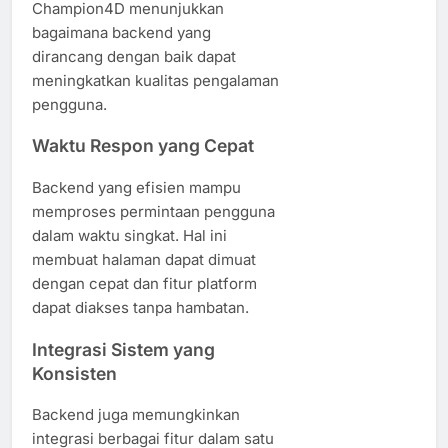
Champion4D menunjukkan
bagaimana backend yang
dirancang dengan baik dapat
meningkatkan kualitas pengalaman
pengguna.
Waktu Respon yang Cepat
Backend yang efisien mampu
memproses permintaan pengguna
dalam waktu singkat. Hal ini
membuat halaman dapat dimuat
dengan cepat dan fitur platform
dapat diakses tanpa hambatan.
Integrasi Sistem yang
Konsisten
Backend juga memungkinkan
integrasi berbagai fitur dalam satu