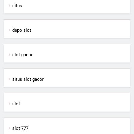
situs
depo slot
slot gacor
situs slot gacor
slot
slot 777