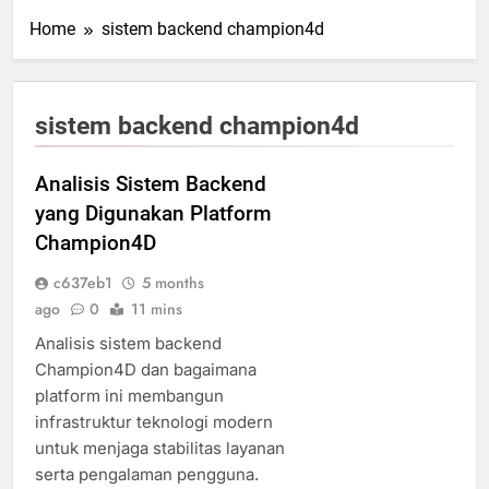
Home
sistem backend champion4d
sistem backend champion4d
Analisis Sistem Backend
yang Digunakan Platform
Champion4D
c637eb1
5 months
ago
0
11 mins
Analisis sistem backend
Champion4D dan bagaimana
platform ini membangun
infrastruktur teknologi modern
untuk menjaga stabilitas layanan
serta pengalaman pengguna.