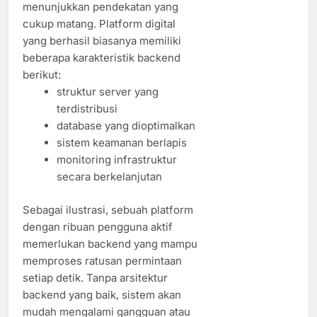
menunjukkan pendekatan yang
cukup matang. Platform digital
yang berhasil biasanya memiliki
beberapa karakteristik backend
berikut:
struktur server yang
terdistribusi
database yang dioptimalkan
sistem keamanan berlapis
monitoring infrastruktur
secara berkelanjutan
Sebagai ilustrasi, sebuah platform
dengan ribuan pengguna aktif
memerlukan backend yang mampu
memproses ratusan permintaan
setiap detik. Tanpa arsitektur
backend yang baik, sistem akan
mudah mengalami gangguan atau