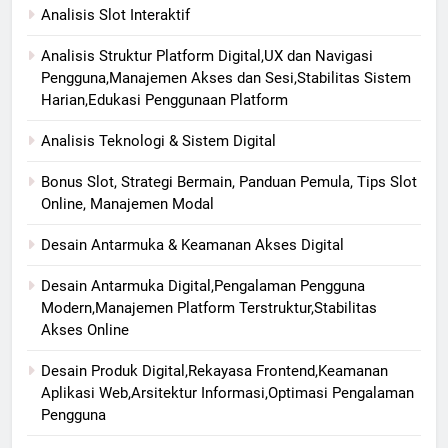
Analisis Slot Interaktif
Analisis Struktur Platform Digital,UX dan Navigasi
Pengguna,Manajemen Akses dan Sesi,Stabilitas Sistem
Harian,Edukasi Penggunaan Platform
Analisis Teknologi & Sistem Digital
Bonus Slot, Strategi Bermain, Panduan Pemula, Tips Slot
Online, Manajemen Modal
Desain Antarmuka & Keamanan Akses Digital
Desain Antarmuka Digital,Pengalaman Pengguna
Modern,Manajemen Platform Terstruktur,Stabilitas
Akses Online
Desain Produk Digital,Rekayasa Frontend,Keamanan
Aplikasi Web,Arsitektur Informasi,Optimasi Pengalaman
Pengguna