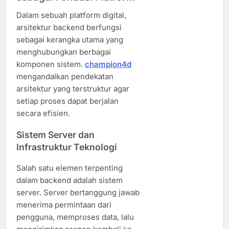
Dalam sebuah platform digital,
arsitektur backend berfungsi
sebagai kerangka utama yang
menghubungkan berbagai
komponen sistem.
champion4d
mengandalkan pendekatan
arsitektur yang terstruktur agar
setiap proses dapat berjalan
secara efisien.
Sistem Server dan
Infrastruktur Teknologi
Salah satu elemen terpenting
dalam backend adalah sistem
server. Server bertanggung jawab
menerima permintaan dari
pengguna, memproses data, lalu