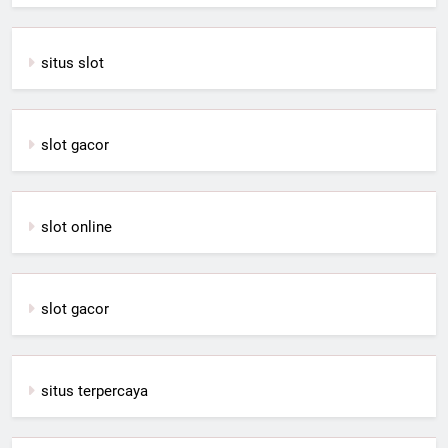
situs slot
slot gacor
slot online
slot gacor
situs terpercaya