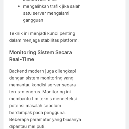
mengalihkan trafik jika salah
satu server mengalami
gangguan
Teknik ini menjadi kunci penting
dalam menjaga stabilitas platform.
Monitoring Sistem Secara
Real-Time
Backend modern juga dilengkapi
dengan sistem monitoring yang
memantau kondisi server secara
terus-menerus. Monitoring ini
membantu tim teknis mendeteksi
potensi masalah sebelum
berdampak pada pengguna.
Beberapa parameter yang biasanya
dipantau meliputi: