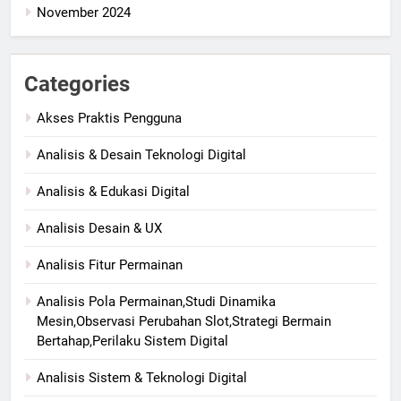
November 2024
Categories
Akses Praktis Pengguna
Analisis & Desain Teknologi Digital
Analisis & Edukasi Digital
Analisis Desain & UX
Analisis Fitur Permainan
Analisis Pola Permainan,Studi Dinamika
Mesin,Observasi Perubahan Slot,Strategi Bermain
Bertahap,Perilaku Sistem Digital
Analisis Sistem & Teknologi Digital