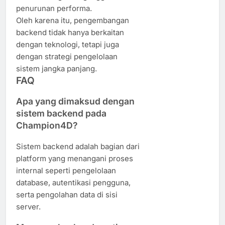
penurunan performa.
Oleh karena itu, pengembangan
backend tidak hanya berkaitan
dengan teknologi, tetapi juga
dengan strategi pengelolaan
sistem jangka panjang.
FAQ
Apa yang dimaksud dengan
sistem backend pada
Champion4D?
Sistem backend adalah bagian dari
platform yang menangani proses
internal seperti pengelolaan
database, autentikasi pengguna,
serta pengolahan data di sisi
server.