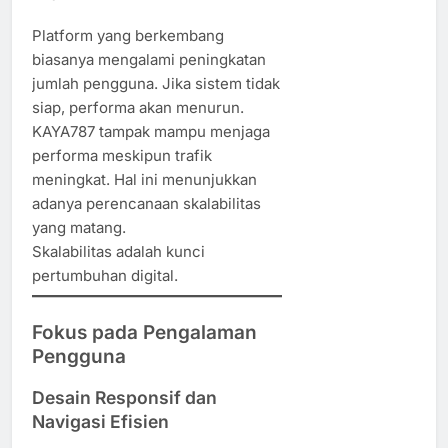
Platform yang berkembang
biasanya mengalami peningkatan
jumlah pengguna. Jika sistem tidak
siap, performa akan menurun.
KAYA787 tampak mampu menjaga
performa meskipun trafik
meningkat. Hal ini menunjukkan
adanya perencanaan skalabilitas
yang matang.
Skalabilitas adalah kunci
pertumbuhan digital.
Fokus pada Pengalaman
Pengguna
Desain Responsif dan
Navigasi Efisien