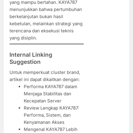
yang mampu bertahan. KAYA787
menunjukkan bahwa pertumbuhan
berkelanjutan bukan hasil
kebetulan, melainkan strategi yang
terencana dan eksekusi teknis
yang disiplin.
Internal Linking
Suggestion
Untuk memperkuat cluster brand,
artikel ini dapat dikaitkan dengan:
Performa KAYA787 dalam
Menjaga Stabilitas dan
Kecepatan Server
Review Lengkap KAYA787:
Performa, Sistem, dan
Kenyamanan Akses
Mengenal KAYA787 Lebih