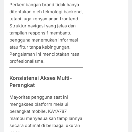
Perkembangan brand tidak hanya
ditentukan oleh teknologi backend,
tetapi juga kenyamanan frontend.
Struktur navigasi yang jelas dan
tampilan responsif membantu
pengguna menemukan informasi
atau fitur tanpa kebingungan.
Pengalaman ini menciptakan rasa
profesionalisme.
Konsistensi Akses Multi-
Perangkat
Mayoritas pengguna saat ini
mengakses platform melalui
perangkat mobile. KAYA787
mampu menyesuaikan tampilannya
secara optimal di berbagai ukuran