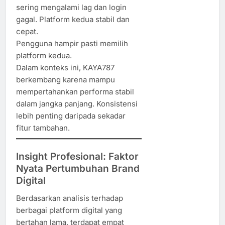
sering mengalami lag dan login
gagal. Platform kedua stabil dan
cepat.
Pengguna hampir pasti memilih
platform kedua.
Dalam konteks ini, KAYA787
berkembang karena mampu
mempertahankan performa stabil
dalam jangka panjang. Konsistensi
lebih penting daripada sekadar
fitur tambahan.
Insight Profesional: Faktor
Nyata Pertumbuhan Brand
Digital
Berdasarkan analisis terhadap
berbagai platform digital yang
bertahan lama, terdapat empat