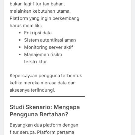
bukan lagi fitur tambahan,
melainkan kebutuhan utama.
Platform yang ingin berkembang
harus memiliki:
Enkripsi data
Sistem autentikasi aman
Monitoring server aktif
Manajemen risiko
terstruktur
Kepercayaan pengguna terbentuk
ketika mereka merasa data dan
aksesnya terlindungi.
Studi Skenario: Mengapa
Pengguna Bertahan?
Bayangkan dua platform dengan
fitur serupa. Platform pertama