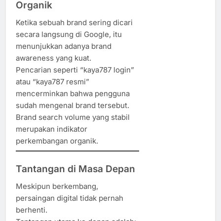
Organik
Ketika sebuah brand sering dicari
secara langsung di Google, itu
menunjukkan adanya brand
awareness yang kuat.
Pencarian seperti “kaya787 login”
atau “kaya787 resmi”
mencerminkan bahwa pengguna
sudah mengenal brand tersebut.
Brand search volume yang stabil
merupakan indikator
perkembangan organik.
Tantangan di Masa Depan
Meskipun berkembang,
persaingan digital tidak pernah
berhenti.