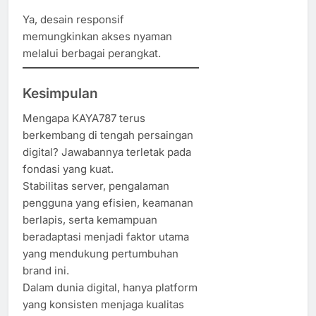
Ya, desain responsif
memungkinkan akses nyaman
melalui berbagai perangkat.
Kesimpulan
Mengapa KAYA787 terus
berkembang di tengah persaingan
digital? Jawabannya terletak pada
fondasi yang kuat.
Stabilitas server, pengalaman
pengguna yang efisien, keamanan
berlapis, serta kemampuan
beradaptasi menjadi faktor utama
yang mendukung pertumbuhan
brand ini.
Dalam dunia digital, hanya platform
yang konsisten menjaga kualitas