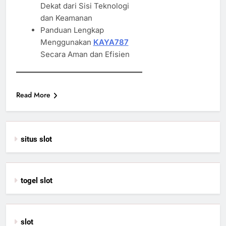
Dekat dari Sisi Teknologi
dan Keamanan
Panduan Lengkap
Menggunakan
KAYA787
Secara Aman dan Efisien
Read More
situs slot
togel slot
slot