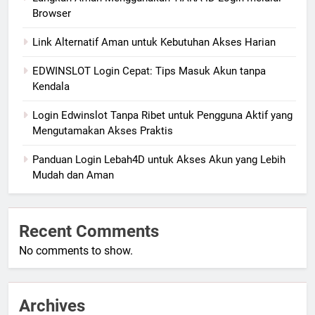
Browser
Link Alternatif Aman untuk Kebutuhan Akses Harian
EDWINSLOT Login Cepat: Tips Masuk Akun tanpa
Kendala
Login Edwinslot Tanpa Ribet untuk Pengguna Aktif yang
Mengutamakan Akses Praktis
Panduan Login Lebah4D untuk Akses Akun yang Lebih
Mudah dan Aman
Recent Comments
No comments to show.
Archives