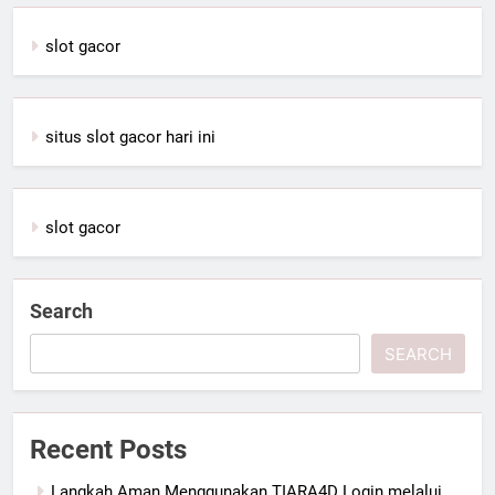
slot gacor
situs slot gacor hari ini
slot gacor
Search
SEARCH
Recent Posts
Langkah Aman Menggunakan TIARA4D Login melalui