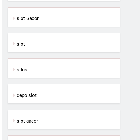
slot Gacor
slot
situs
depo slot
slot gacor