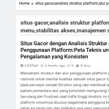
Home
situs gacor,analisis struktur platform,al
situs gacor,analisis struktur platf
menu,stabilitas akses,manajemen 
Situs Gacor dengan Analisis Struktur
Penggunaan Platform:Peta Teknis un
Pengalaman yang Konsisten
C637eb1
6 Months Ago
0
8 Mins
Memahami struktur dan alur penggunaan platform a
rasional untuk menilai kualitas sebuah situs gacor
pada persepsi sesaat.Struktur yang rapi membuat 
paham,sementara alur yang konsisten mengurangi k
berulang,dan frustrasi saat trafik tinggi.Analisis 
platform umumnya disusun,bagaimana pengguna be
tahap ke tahap lain,dan indikator apa yang menunj