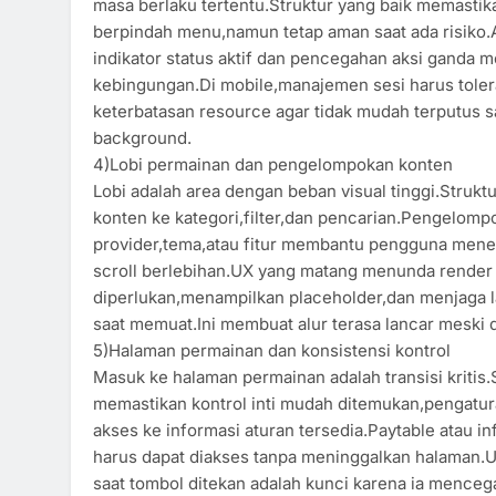
masa berlaku tertentu.Struktur yang baik memastika
berpindah menu,namun tetap aman saat ada risiko.A
indikator status aktif dan pencegahan aksi ganda
kebingungan.Di mobile,manajemen sesi harus toler
keterbatasan resource agar tidak mudah terputus sa
background.
4)Lobi permainan dan pengelompokan konten
Lobi adalah area dengan beban visual tinggi.Struk
konten ke kategori,filter,dan pencarian.Pengelom
provider,tema,atau fitur membantu pengguna mene
scroll berlebihan.UX yang matang menunda render 
diperlukan,menampilkan placeholder,dan menjaga l
saat memuat.Ini membuat alur terasa lancar meski d
5)Halaman permainan dan konsistensi kontrol
Masuk ke halaman permainan adalah transisi kritis.
memastikan kontrol inti mudah ditemukan,pengaturan
akses ke informasi aturan tersedia.Paytable atau 
harus dapat diakses tanpa meninggalkan halaman.U
saat tombol ditekan adalah kunci karena ia menceg