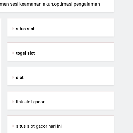
najemen sesi,keamanan akun,optimasi pengalaman
situs slot
togel slot
slot
link slot gacor
situs slot gacor hari ini