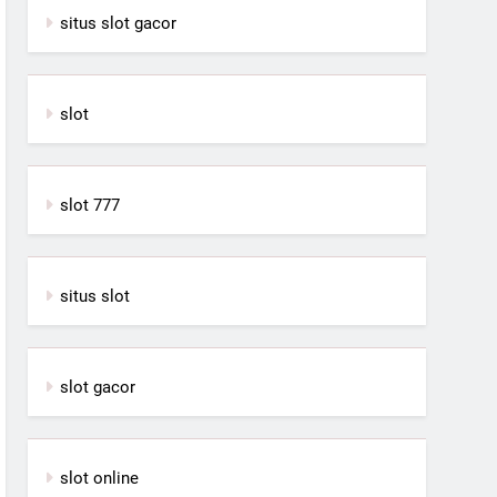
situs slot gacor
slot
slot 777
situs slot
slot gacor
slot online