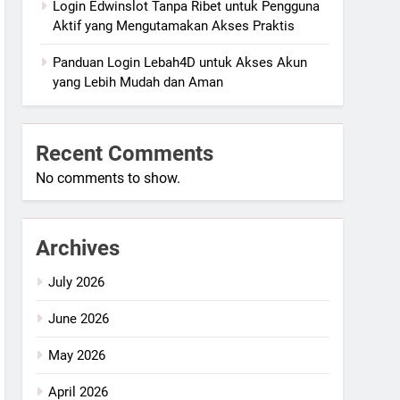
Login Edwinslot Tanpa Ribet untuk Pengguna
Aktif yang Mengutamakan Akses Praktis
Panduan Login Lebah4D untuk Akses Akun
yang Lebih Mudah dan Aman
Recent Comments
No comments to show.
Archives
July 2026
June 2026
May 2026
April 2026