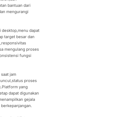
utan bantuan dari
 dan mengurangi
Di desktop,menu dapat
tap target besar dan
n,responsivitas
isa mengulang proses
nsistensi fungsi
 saat jam
 muncul,status proses
k.Platform yang
tetap dapat digunakan
 menampilkan gejala
h berkepanjangan.