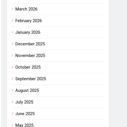
March 2026
February 2026
January 2026
December 2025
November 2025
October 2025
September 2025
August 2025
July 2025
June 2025
May 2025