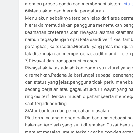
memicu proses ganda dan membebani sistem.
situ
6)Menu akun dan hierarki pengaturan
Menu akun sebaiknya terpisah jelas dari area perm
hierarkis memudahkan pengguna menemukan peng
keamanan,preferensi,dan riwayat.Halaman keamana
namun tegas,dengan opsi kata sandi,verifikasi ta
perangkat jika tersedia.Hierarki yang jelas mengur
tak disengaja dan mempercepat audit mandiri oleh
7)Riwayat dan transparansi proses
Riwayat aktivitas adalah komponen struktural yang 
diremehkan.Padahal,ia berfungsi sebagai penenan
dan status yang jelas,pengguna tidak perlu meneb
sedang berjalan atau gagal.Struktur riwayat yang ba
ringkas,terfilter,dan mudah dipahami,serta menceg
saat terjadi pending.
8)Alur bantuan dan pemecahan masalah
Platform matang menempatkan bantuan sebagai bagi
halaman terpisah yang sulit ditemukan.Pusat bant
memuat masalah umum terkait cache,cookies,exte