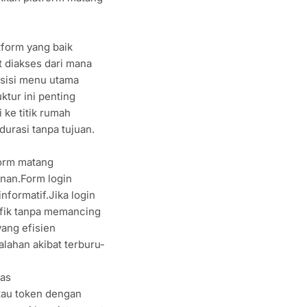
tform yang baik
t diakses dari mana
osisi menu utama
ktur ini penting
ke titik rumah
urasi tanpa tujuan.
form matang
nan.Form login
informatif.Jika login
ifik tanpa memancing
yang efisien
lahan akibat terburu-
tas
tau token dengan