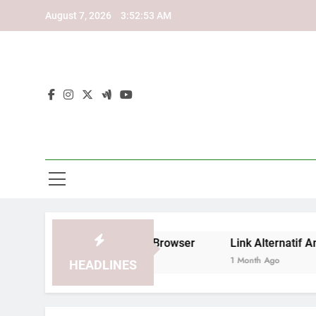
Skip
August 7, 2026
3:52:54 AM
to
content
Clo
Dapatkan 
D Login melalui Browser
Link Alternatif Aman untuk 
1 Month Ago
HEADLINES