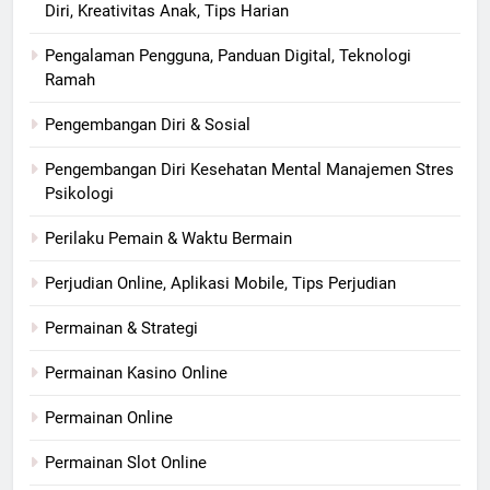
Diri, Kreativitas Anak, Tips Harian
Pengalaman Pengguna, Panduan Digital, Teknologi
Ramah
Pengembangan Diri & Sosial
Pengembangan Diri Kesehatan Mental Manajemen Stres
Psikologi
Perilaku Pemain & Waktu Bermain
Perjudian Online, Aplikasi Mobile, Tips Perjudian
Permainan & Strategi
Permainan Kasino Online
Permainan Online
Permainan Slot Online