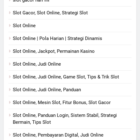
Slot Gacor, Slot Online, Strategi Slot
Slot Online
Slot Online | Pola Harian | Strategi Dinamis
Slot Online, Jackpot, Permainan Kasino
Slot Online, Judi Online
Slot Online, Judi Online, Game Slot, Tips & Trik Slot
Slot Online, Judi Online, Panduan
Slot Online, Mesin Slot, Fitur Bonus, Slot Gacor
Slot Online, Panduan Login, Sistem Stabil, Strategi
Bermain, Tips Slot
Slot Online, Pembayaran Digital, Judi Online