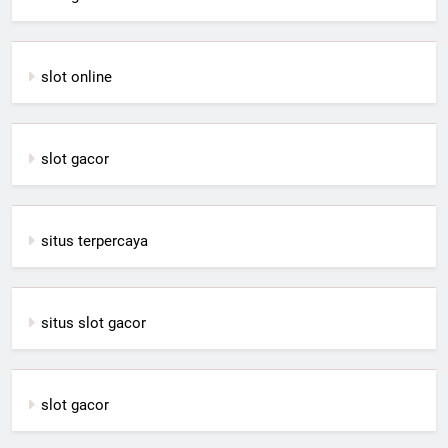
slot online
slot gacor
situs terpercaya
situs slot gacor
slot gacor