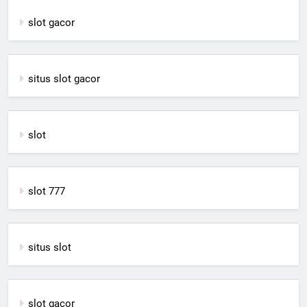
slot gacor
situs slot gacor
slot
slot 777
situs slot
slot gacor