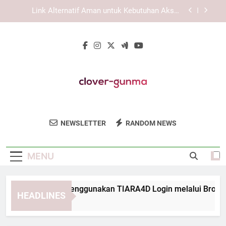
Skip
EDWINSLOT Login Cepat: Tips Masuk Akun tanpa
to
Kendala
content
Login Edwinslot Tanpa Ribet untuk Pengguna
Aktif yang Mengutamakan Akses Praktis
Langkah Aman Menggunakan TIARA4D Login
melalui Browser
Link Alternatif Aman untuk Kebutuhan Akses
Harian
EDWINSLOT Login Cepat: Tips Masuk Akun tanpa
Kendala
Clover Gunma
Dapatkan Produk Alami Yang Mendukung
Login Edwinslot Tanpa Ribet untuk Pengguna
NEWSLETTER
RANDOM NEWS
Aktif yang Mengutamakan Akses Praktis
Keberlanjutan Lingkungan Dari Clover
Gunma.
MENU
ngkah Aman Menggunakan TIARA4D Login melalui Browser
HEADLINES
Month Ago