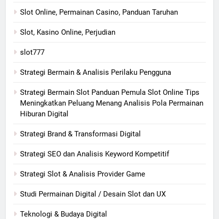
Slot Online, Permainan Casino, Panduan Taruhan
Slot, Kasino Online, Perjudian
slot777
Strategi Bermain & Analisis Perilaku Pengguna
Strategi Bermain Slot Panduan Pemula Slot Online Tips
Meningkatkan Peluang Menang Analisis Pola Permainan
Hiburan Digital
Strategi Brand & Transformasi Digital
Strategi SEO dan Analisis Keyword Kompetitif
Strategi Slot & Analisis Provider Game
Studi Permainan Digital / Desain Slot dan UX
Teknologi & Budaya Digital