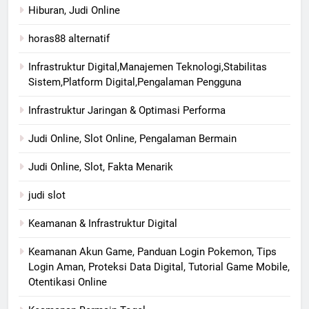
Hiburan, Judi Online
horas88 alternatif
Infrastruktur Digital,Manajemen Teknologi,Stabilitas
Sistem,Platform Digital,Pengalaman Pengguna
Infrastruktur Jaringan & Optimasi Performa
Judi Online, Slot Online, Pengalaman Bermain
Judi Online, Slot, Fakta Menarik
judi slot
Keamanan & Infrastruktur Digital
Keamanan Akun Game, Panduan Login Pokemon, Tips
Login Aman, Proteksi Data Digital, Tutorial Game Mobile,
Otentikasi Online