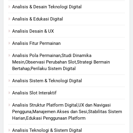
Analisis & Desain Teknologi Digital
Analisis & Edukasi Digital
Analisis Desain & UX
Analisis Fitur Permainan
Analisis Pola Permainan,Studi Dinamika
Mesin,Observasi Perubahan Slot,Strategi Bermain
Bertahap,Perilaku Sistem Digital
Analisis Sistem & Teknologi Digital
Analisis Slot Interaktif
Analisis Struktur Platform Digital,UX dan Navigasi
Pengguna,Manajemen Akses dan Sesi,Stabilitas Sistem
Harian,Edukasi Penggunaan Platform
Analisis Teknologi & Sistem Digital