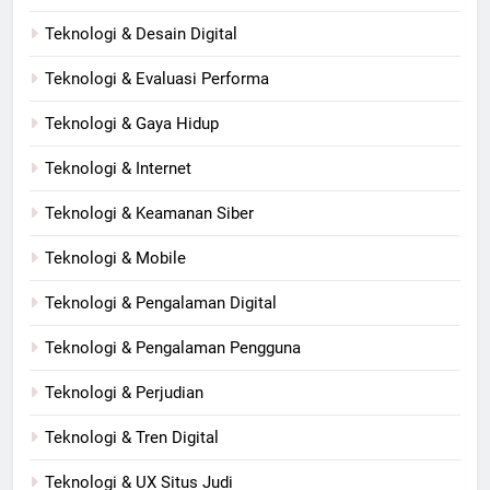
Teknologi & Desain Digital
Teknologi & Evaluasi Performa
Teknologi & Gaya Hidup
Teknologi & Internet
Teknologi & Keamanan Siber
Teknologi & Mobile
Teknologi & Pengalaman Digital
Teknologi & Pengalaman Pengguna
Teknologi & Perjudian
Teknologi & Tren Digital
Teknologi & UX Situs Judi