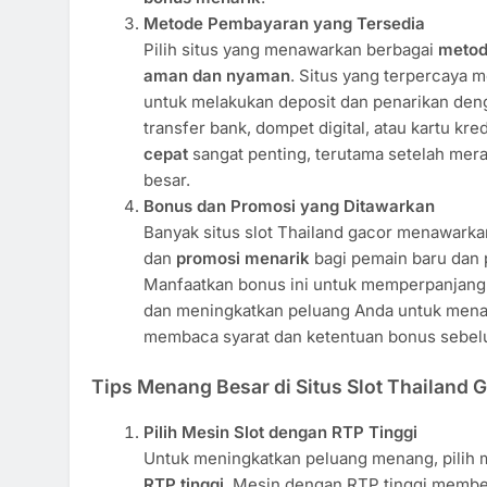
Metode Pembayaran yang Tersedia
Pilih situs yang menawarkan berbagai
metod
aman dan nyaman
. Situs yang terpercaya 
untuk melakukan deposit dan penarikan den
transfer bank, dompet digital, atau kartu kre
cepat
sangat penting, terutama setelah me
besar.
Bonus dan Promosi yang Ditawarkan
Banyak situs slot Thailand gacor menawark
dan
promosi menarik
bagi pemain baru dan 
Manfaatkan bonus ini untuk memperpanjang
dan meningkatkan peluang Anda untuk menan
membaca syarat dan ketentuan bonus sebe
Tips Menang Besar di Situs Slot Thailand 
Pilih Mesin Slot dengan RTP Tinggi
Untuk meningkatkan peluang menang, pilih 
RTP tinggi
. Mesin dengan RTP tinggi membe