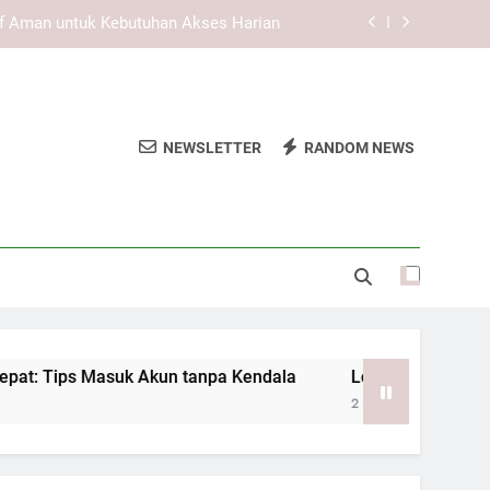
tif Aman untuk Kebutuhan Akses Harian
epat: Tips Masuk Akun tanpa Kendala
ktif yang Mengutamakan Akses Praktis
NEWSLETTER
RANDOM NEWS
akan TIARA4D Login melalui Browser
tif Aman untuk Kebutuhan Akses Harian
 Clover Gunma.
epat: Tips Masuk Akun tanpa Kendala
ktif yang Mengutamakan Akses Praktis
asuk Akun tanpa Kendala
Login Edwinslot Tanpa Ribet
2 Months Ago