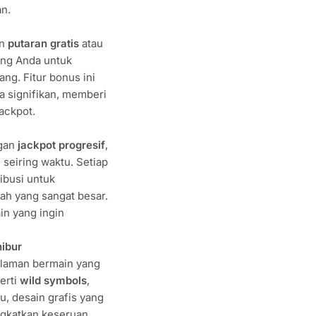
n.
an
putaran gratis
atau
ang Anda untuk
ng. Fitur bonus ini
 signifikan, memberi
ackpot.
ngan
jackpot progresif
,
seiring waktu. Setiap
ibusi untuk
ah yang sangat besar.
in yang ingin
ibur
alaman bermain yang
erti
wild symbols
,
itu, desain grafis yang
ngkatkan keseruan