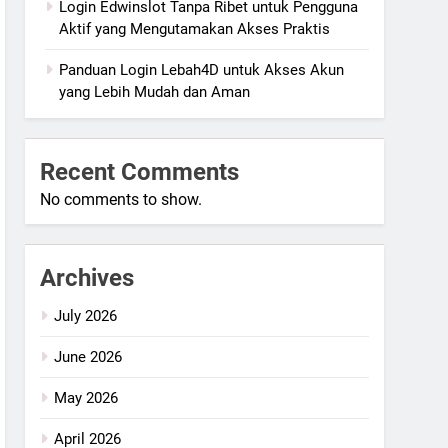
Login Edwinslot Tanpa Ribet untuk Pengguna
Aktif yang Mengutamakan Akses Praktis
Panduan Login Lebah4D untuk Akses Akun
yang Lebih Mudah dan Aman
Recent Comments
No comments to show.
Archives
July 2026
June 2026
May 2026
April 2026