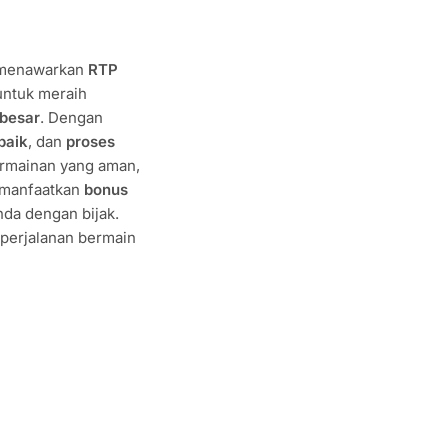
menawarkan
RTP
untuk meraih
besar
. Dengan
baik
, dan
proses
ermainan yang aman,
memanfaatkan
bonus
da dengan bijak.
perjalanan bermain