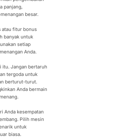
a panjang,
emenangan besar.
s
atau fitur bonus
h banyak untuk
unakan setiap
emenangan Anda.
 itu. Jangan bertaruh
gan tergoda untuk
 berturut-turut.
gkinkan Anda bermain
 menang.
i Anda kesempatan
embang. Pilih mesin
narik untuk
ar biasa.