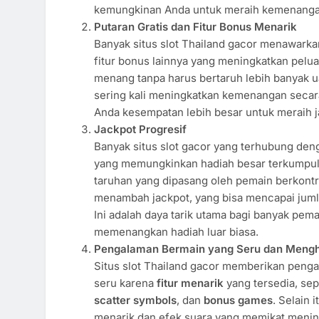
kemungkinan Anda untuk meraih kemenanga
Putaran Gratis dan Fitur Bonus Menarik
Banyak situs slot Thailand gacor menawark
fitur bonus lainnya yang meningkatkan pelu
menang tanpa harus bertaruh lebih banyak ua
sering kali meningkatkan kemenangan secara
Anda kesempatan lebih besar untuk meraih j
Jackpot Progresif
Banyak situs slot gacor yang terhubung de
yang memungkinkan hadiah besar terkumpul 
taruhan yang dipasang oleh pemain berkontr
menambah jackpot, yang bisa mencapai juml
Ini adalah daya tarik utama bagi banyak pema
memenangkan hadiah luar biasa.
Pengalaman Bermain yang Seru dan Mengh
Situs slot Thailand gacor memberikan peng
seru karena
fitur menarik
yang tersedia, sep
scatter symbols
, dan
bonus games
. Selain 
menarik dan efek suara yang memikat meni