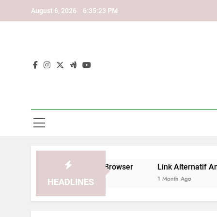
Skip
August 6, 2026
6:35:24 PM
to
content
Clo
Dapatkan 
D Login melalui Browser
Link Alternatif Aman untuk 
1 Month Ago
HEADLINES