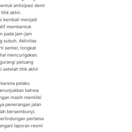
entuk antisipasi demi
itik akhir.
i kembali menjadi
iatif membentuk
an pada jam-jam
g subuh. Aktivitas
ti senter, tongkat
i hal mencurigakan.
gurangi peluang
setelah titik akhir
 karena pelaku
 menunjukkan bahwa
ngan masih memiliki
nya penerangan jalan
dah bersembunyi.
perlindungan pertama
angani laporan resmi