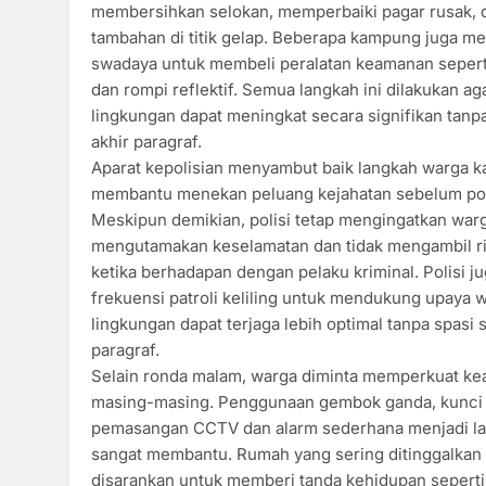
membersihkan selokan, memperbaiki pagar rusak,
tambahan di titik gelap. Beberapa kampung juga 
swadaya untuk membeli peralatan keamanan seperti
dan rompi reflektif. Semua langkah ini dilakukan a
lingkungan dapat meningkat secara signifikan tanpa 
akhir paragraf.
Aparat kepolisian menyambut baik langkah warga 
membantu menekan peluang kejahatan sebelum polisi
Meskipun demikian, polisi tetap mengingatkan war
mengutamakan keselamatan dan tidak mengambil ri
ketika berhadapan dengan pelaku kriminal. Polisi 
frekuensi patroli keliling untuk mendukung upaya 
lingkungan dapat terjaga lebih optimal tanpa spasi se
paragraf.
Selain ronda malam, warga diminta memperkuat k
masing-masing. Penggunaan gembok ganda, kunci s
pemasangan CCTV dan alarm sederhana menjadi l
sangat membantu. Rumah yang sering ditinggalkan 
disarankan untuk memberi tanda kehidupan sepert