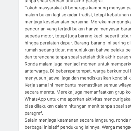
tanpa spasi setelah titik akhir paragraf.
Tokoh masyarakat di beberapa kampung menyampa
malam bukan lagi sekadar tradisi, tetapi kebutuha
menjaga keselamatan bersama. Mereka mengungk
pencurian yang terjadi bukan hanya menyasar bara
sepeda motor, tetapi juga barang kecil seperti tabun
hingga peralatan dapur. Barang-barang ini sering d
rumah sedang tidur, menunjukkan bahwa pelaku be
dan terencana tanpa spasi setelah titik akhir paragr
Ronda malam juga menjadi momen untuk memperku
antarwarga. Di beberapa tempat, warga berkumpul 
menyusun jadwal jaga dan mendiskusikan kondisi 
Kerja sama ini membantu memastikan semua wilay
secara merata. Mereka juga memanfaatkan grup ko
WhatsApp untuk melaporkan aktivitas mencurigaka
bisa dilakukan dalam hitungan menit tanpa spasi sete
paragraf.
Selain menjaga keamanan secara langsung, ronda
berbagai inisiatif pendukung lainnya. Warga mengad