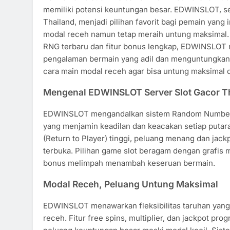
memiliki potensi keuntungan besar. EDWINSLOT, ser
Thailand, menjadi pilihan favorit bagi pemain yang
modal receh namun tetap meraih untung maksimal.
RNG terbaru dan fitur bonus lengkap, EDWINSLOT 
pengalaman bermain yang adil dan menguntungkan
cara main modal receh agar bisa untung maksimal 
Mengenal EDWINSLOT Server Slot Gacor T
EDWINSLOT mengandalkan sistem Random Number
yang menjamin keadilan dan keacakan setiap putar
(Return to Player) tinggi, peluang menang dan jac
terbuka. Pilihan game slot beragam dengan grafis m
bonus melimpah menambah keseruan bermain.
Modal Receh, Peluang Untung Maksimal
EDWINSLOT menawarkan fleksibilitas taruhan yang
receh. Fitur free spins, multiplier, dan jackpot pr