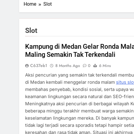
Home
Slot
Slot
Kampung di Medan Gelar Ronda Mala
Maling Semakin Tak Terkendali
C637eb1
8 Months Ago
0
6 Mins
Aksi pencurian yang semakin tak terkendali memb
di Medan kembali menggelar ronda malam
situs sl
membahas penyebab, kondisi sosial, serta upaya 
keamanan lingkungan secara natural dan SEO-friendl
Meningkatnya aksi pencurian di berbagai wilayah 
beberapa minggu terakhir membuat warga semakin 
keselamatan lingkungan mereka. Di banyak kampun
tidak lagi terjadi secara sporadis tetapi hampir se
keresahan dan rasa tidak aman. Situasi ini akhirn