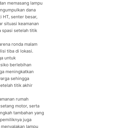
 dan memasang lampu
mengumpulkan dana
 HT, senter besar,
gar situasi keamanan
spasi setelah titik
karena ronda malam
 tiba di lokasi.
ga untuk
siko berlebihan
juga meningkatkan
warga sehingga
telah titik akhir
eamanan rumah
etang motor, serta
angkah tambahan yang
pemiliknya juga
i menyalakan lampu