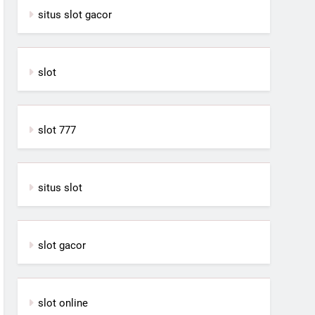
situs slot gacor
slot
slot 777
situs slot
slot gacor
slot online