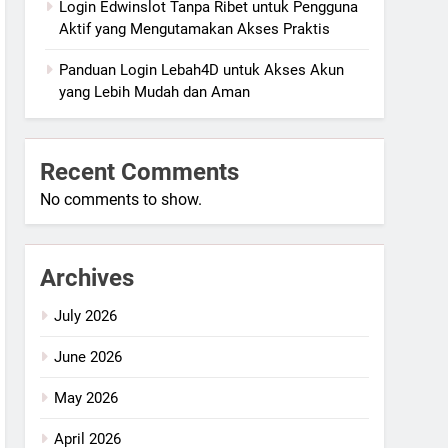
Login Edwinslot Tanpa Ribet untuk Pengguna
Aktif yang Mengutamakan Akses Praktis
Panduan Login Lebah4D untuk Akses Akun
yang Lebih Mudah dan Aman
Recent Comments
No comments to show.
Archives
July 2026
June 2026
May 2026
April 2026