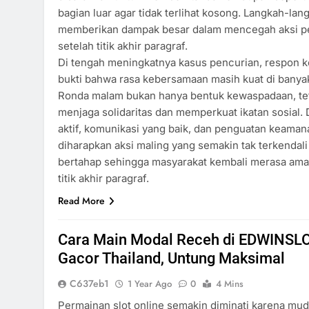
bagian luar agar tidak terlihat kosong. Langkah-lang
memberikan dampak besar dalam mencegah aksi pe
setelah titik akhir paragraf.
Di tengah meningkatnya kasus pencurian, respon k
bukti bahwa rasa kebersamaan masih kuat di bany
Ronda malam bukan hanya bentuk kewaspadaan, tet
menjaga solidaritas dan memperkuat ikatan sosial.
aktif, komunikasi yang baik, dan penguatan keaman
diharapkan aksi maling yang semakin tak terkendali
bertahap sehingga masyarakat kembali merasa aman
titik akhir paragraf.
Read More
Cara Main Modal Receh di EDWINSLOT
Gacor Thailand, Untung Maksimal
C637eb1
1 Year Ago
0
4 Mins
Permainan slot online semakin diminati karena mu