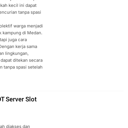
kah kecil ini dapat
ncurian tanpa spasi
olektif warga menjadi
ak kampung di Medan.
api juga cara
 Dengan kerja sama
an lingkungan,
 dapat ditekan secara
 tanpa spasi setelah
 Server Slot
dah diakses dan