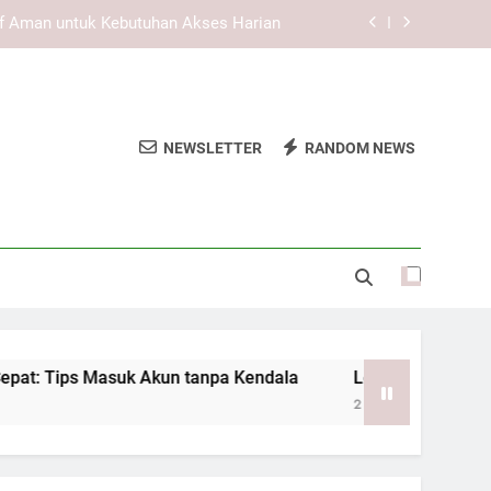
tif Aman untuk Kebutuhan Akses Harian
epat: Tips Masuk Akun tanpa Kendala
ktif yang Mengutamakan Akses Praktis
NEWSLETTER
RANDOM NEWS
akan TIARA4D Login melalui Browser
tif Aman untuk Kebutuhan Akses Harian
 Clover Gunma.
epat: Tips Masuk Akun tanpa Kendala
ktif yang Mengutamakan Akses Praktis
asuk Akun tanpa Kendala
Login Edwinslot Tanpa Ribet
2 Months Ago