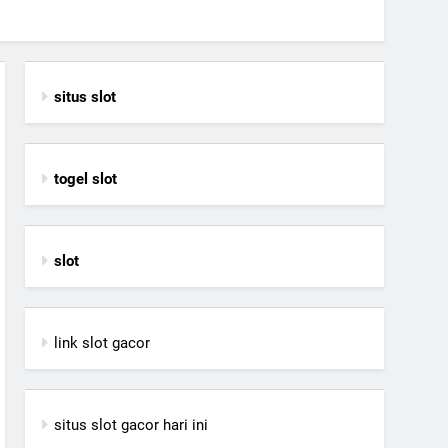
situs slot
togel slot
slot
link slot gacor
situs slot gacor hari ini