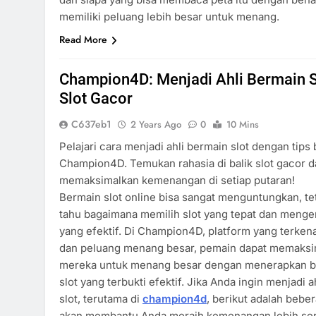
memiliki peluang lebih besar untuk menang.
Read More
Champion4D: Menjadi Ahli Bermain S
Slot Gacor
C637eb1
2 Years Ago
0
10 Mins
Pelajari cara menjadi ahli bermain slot dengan tips
Champion4D. Temukan rahasia di balik slot gacor d
memaksimalkan kemenangan di setiap putaran!
Bermain slot online bisa sangat menguntungkan, tet
tahu bagaimana memilih slot yang tepat dan meng
yang efektif. Di Champion4D, platform yang terken
dan peluang menang besar, pemain dapat memaksi
mereka untuk menang besar dengan menerapkan be
slot yang terbukti efektif. Jika Anda ingin menjadi 
slot, terutama di
champion4d
, berikut adalah beber
akan membantu Anda meraih kemenangan lebih ser