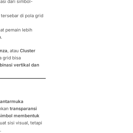
si dari simbol-
 tersebar di pola grid
uat pemain lebih
.
nza
, atau
Cluster
 grid bisa
inasi vertikal dan
 antarmuka
ankan
transparansi
t simbol membentuk
t sisi visual, tetapi
.