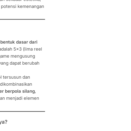
r potensi kemenangan
 bentuk dasar dari
 adalah 5×3 (lima reel
ng game mengusung
ang dapat berubah
ol tersusun dan
 dikombinasikan
er berpola silang
,
nkan menjadi elemen
ya?