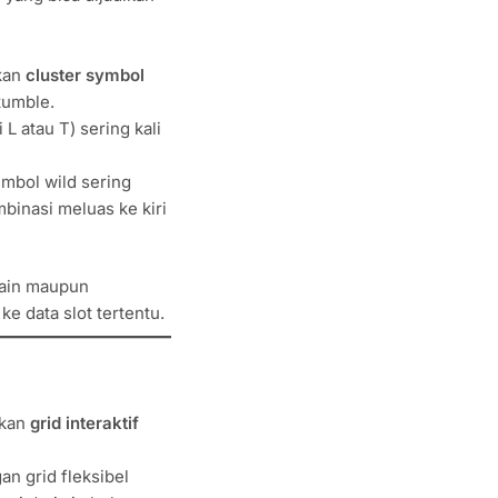
kan
cluster symbol
tumble.
L atau T) sering kali
imbol wild sering
binasi meluas ke kiri
main maupun
 data slot tertentu.
tkan
grid interaktif
gan grid fleksibel