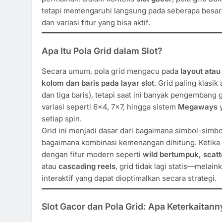
tetapi memengaruhi langsung pada seberapa besa
dan variasi fitur yang bisa aktif.
Apa Itu Pola Grid dalam Slot?
Secara umum, pola grid mengacu pada
layout atau
kolom dan baris pada layar slot
. Grid paling klasik
dan tiga baris), tetapi saat ini banyak pengemba
variasi seperti 6×4, 7×7, hingga sistem
Megaways
y
setiap spin.
Grid ini menjadi dasar dari bagaimana simbol-simb
bagaimana kombinasi kemenangan dihitung. Ketika
dengan fitur modern seperti
wild bertumpuk, scatt
atau
cascading reels
, grid tidak lagi statis—melai
interaktif yang dapat dioptimalkan secara strategi.
Slot Gacor dan Pola Grid: Apa Keterkaitann