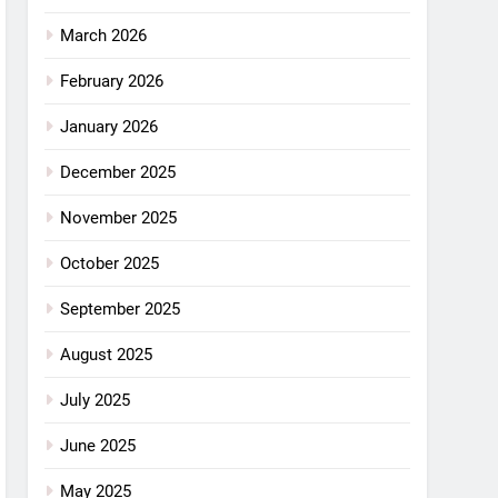
March 2026
February 2026
January 2026
December 2025
November 2025
October 2025
September 2025
August 2025
July 2025
June 2025
May 2025