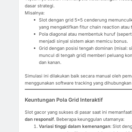
dasar strategi.
Misalnya:
Slot dengan grid 5×5 cenderung memuncul
yang mengaktifkan fitur chain reaction atau 
Pola diagonal atau membentuk huruf (seperti 
menjadi sinyal sistem akan memicu bonus.
Grid dengan posisi tengah dominan (misal: s
muncul di tengah grid) memberi peluang kom
dan kanan.
Simulasi ini dilakukan baik secara manual oleh pe
menggunakan software tracking yang dihubungkan ke
Keuntungan Pola Grid Interaktif
Slot gacor yang sukses di pasar saat ini memanfaa
dan responsif
. Beberapa keunggulan utamanya:
Variasi tinggi dalam kemenangan
: Slot den