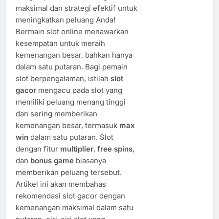
maksimal dan strategi efektif untuk
meningkatkan peluang Anda!
Bermain slot online menawarkan
kesempatan untuk meraih
kemenangan besar, bahkan hanya
dalam satu putaran. Bagi pemain
slot berpengalaman, istilah
slot
gacor
mengacu pada slot yang
memiliki peluang menang tinggi
dan sering memberikan
kemenangan besar, termasuk
max
win
dalam satu putaran. Slot
dengan fitur
multiplier
,
free spins
,
dan
bonus game
biasanya
memberikan peluang tersebut.
Artikel ini akan membahas
rekomendasi slot gacor dengan
kemenangan maksimal dalam satu