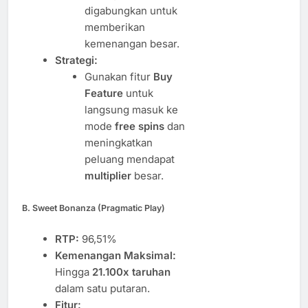
digabungkan untuk
memberikan
kemenangan besar.
Strategi:
Gunakan fitur
Buy
Feature
untuk
langsung masuk ke
mode
free spins
dan
meningkatkan
peluang mendapat
multiplier
besar.
B. Sweet Bonanza (Pragmatic Play)
RTP:
96,51%
Kemenangan Maksimal:
Hingga
21.100x taruhan
dalam satu putaran.
Fitur: