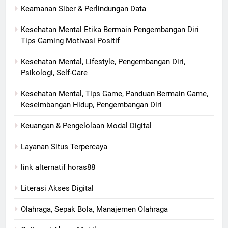
Keamanan Siber & Perlindungan Data
Kesehatan Mental Etika Bermain Pengembangan Diri
Tips Gaming Motivasi Positif
Kesehatan Mental, Lifestyle, Pengembangan Diri,
Psikologi, Self-Care
Kesehatan Mental, Tips Game, Panduan Bermain Game,
Keseimbangan Hidup, Pengembangan Diri
Keuangan & Pengelolaan Modal Digital
Layanan Situs Terpercaya
link alternatif horas88
Literasi Akses Digital
Olahraga, Sepak Bola, Manajemen Olahraga