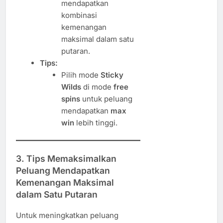
mendapatkan
kombinasi
kemenangan
maksimal dalam satu
putaran.
Tips:
Pilih mode
Sticky
Wilds
di mode
free
spins
untuk peluang
mendapatkan
max
win
lebih tinggi.
3. Tips Memaksimalkan
Peluang Mendapatkan
Kemenangan Maksimal
dalam Satu Putaran
Untuk meningkatkan peluang