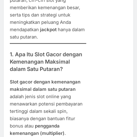
putaran, ciri-ciri slot yang
memberikan kemenangan besar,
serta tips dan strategi untuk
meningkatkan peluang Anda
mendapatkan
jackpot
hanya dalam
satu putaran.
1. Apa Itu Slot Gacor dengan
Kemenangan Maksimal
dalam Satu Putaran?
Slot gacor dengan kemenangan
maksimal dalam satu putaran
adalah jenis slot online yang
menawarkan potensi pembayaran
tertinggi dalam sekali spin,
biasanya dengan bantuan fitur
bonus atau
pengganda
kemenangan (multiplier)
.