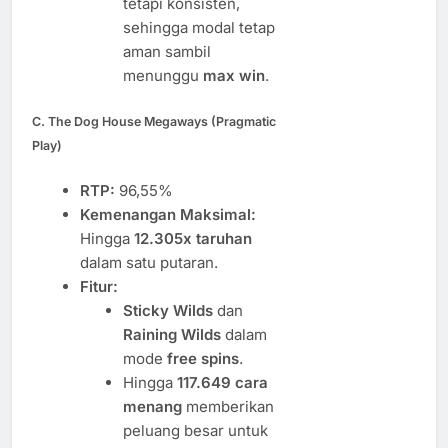
tetapi konsisten,
sehingga modal tetap
aman sambil
menunggu
max win
.
C. The Dog House Megaways (Pragmatic
Play)
RTP:
96,55%
Kemenangan Maksimal:
Hingga
12.305x taruhan
dalam satu putaran.
Fitur:
Sticky Wilds
dan
Raining Wilds
dalam
mode
free spins
.
Hingga
117.649 cara
menang
memberikan
peluang besar untuk