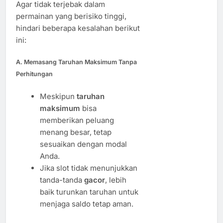
Agar tidak terjebak dalam
permainan yang berisiko tinggi,
hindari beberapa kesalahan berikut
ini:
A. Memasang Taruhan Maksimum Tanpa
Perhitungan
Meskipun
taruhan
maksimum
bisa
memberikan peluang
menang besar, tetap
sesuaikan dengan modal
Anda.
Jika slot tidak menunjukkan
tanda-tanda
gacor
, lebih
baik turunkan taruhan untuk
menjaga saldo tetap aman.