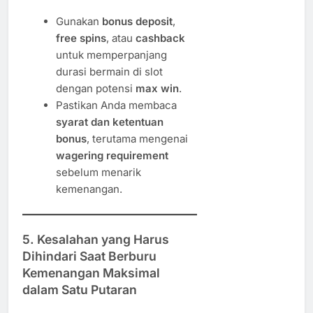
Gunakan
bonus deposit
,
free spins
, atau
cashback
untuk memperpanjang
durasi bermain di slot
dengan potensi
max win
.
Pastikan Anda membaca
syarat dan ketentuan
bonus
, terutama mengenai
wagering requirement
sebelum menarik
kemenangan.
5. Kesalahan yang Harus
Dihindari Saat Berburu
Kemenangan Maksimal
dalam Satu Putaran