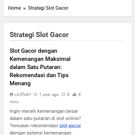
Home
Strategi Slot Gacor
Strategi Slot Gacor
Slot Gacor dengan
Kemenangan Maksimal
dalam Satu Putaran:
Rekomendasi dan Tips
Menang
c637eb1
1 year ago
0
8
mins
Ingin meraih kemenangan besar
dalam satu putaran di slot online?
Temukan rekomendasi
slot gacor
dengan potensi kemenangan