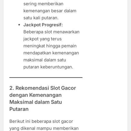
sering memberikan
kemenangan besar dalam
satu kali putaran.
Jackpot Progresif:
Beberapa slot menawarkan
jackpot yang terus
meningkat hingga pemain
mendapatkan kemenangan
maksimal dalam satu
putaran keberuntungan.
2. Rekomendasi Slot Gacor
dengan Kemenangan
Maksimal dalam Satu
Putaran
Berikut ini beberapa slot gacor
yang dikenal mampu memberikan