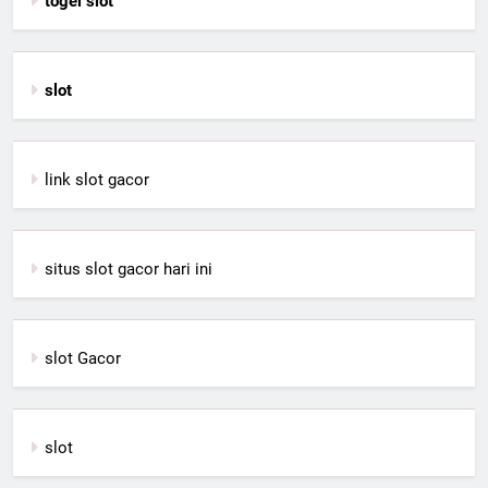
togel slot
slot
link slot gacor
situs slot gacor hari ini
slot Gacor
slot