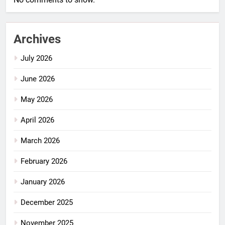
Archives
July 2026
June 2026
May 2026
April 2026
March 2026
February 2026
January 2026
December 2025
November 2025