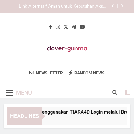
Skip
EDWINSLOT Login Cepat: Tips Masuk Akun tanpa
to
Kendala
content
Login Edwinslot Tanpa Ribet untuk Pengguna
Aktif yang Mengutamakan Akses Praktis
Langkah Aman Menggunakan TIARA4D Login
melalui Browser
Link Alternatif Aman untuk Kebutuhan Akses
Harian
EDWINSLOT Login Cepat: Tips Masuk Akun tanpa
Kendala
Clover Gunma
Dapatkan Produk Alami Yang Mendukung
Login Edwinslot Tanpa Ribet untuk Pengguna
NEWSLETTER
RANDOM NEWS
Aktif yang Mengutamakan Akses Praktis
Keberlanjutan Lingkungan Dari Clover
Gunma.
MENU
angkah Aman Menggunakan TIARA4D Login melalui Browser
HEADLINES
Weeks Ago