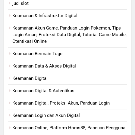
judi slot
Keamanan & Infrastruktur Digital
Keamanan Akun Game, Panduan Login Pokemon, Tips
Login Aman, Proteksi Data Digital, Tutorial Game Mobile,
Otentikasi Online
Keamanan Bermain Togel
Keamanan Data & Akses Digital
Keamanan Digital
Keamanan Digital & Autentikasi
Keamanan Digital, Proteksi Akun, Panduan Login
Keamanan Login dan Akun Digital
Keamanan Online, Platform Horas88, Panduan Pengguna