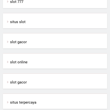
slot 777
situs slot
slot gacor
slot online
slot gacor
situs terpercaya