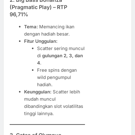
(Pragmatic Play) – RTP
96,71%
Tema:
Memancing ikan
dengan hadiah besar.
Fitur Unggulan:
Scatter sering muncul
di
gulungan 2, 3, dan
4
.
Free spins dengan
wild pengumpul
hadiah.
Keunggulan:
Scatter lebih
mudah muncul
dibandingkan slot volatilitas
tinggi lainnya.