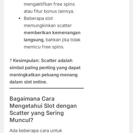
mengaktifkan free spins
atau fitur bonus lainnya.
Beberapa slot
memungkinkan scatter
memberikan kemenangan
langsung
, bahkan jika tidak
memicu free spins.
?
Kesimpulan:
Scatter adalah
simbol paling penting yang dapat
meningkatkan peluang menang
dalam slot online.
Bagaimana Cara
Mengetahui Slot dengan
Scatter yang Sering
Muncul?
Ada beberapa cara untuk