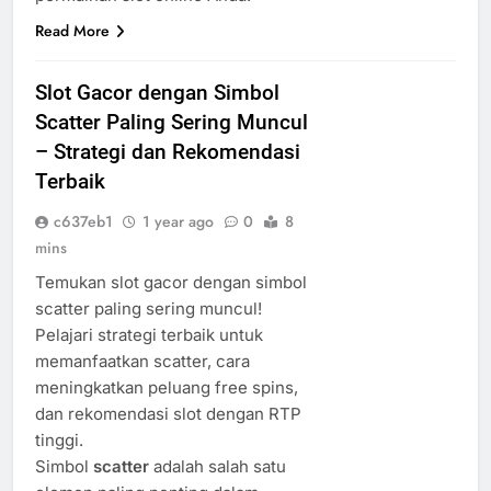
Read More
Slot Gacor dengan Simbol
Scatter Paling Sering Muncul
– Strategi dan Rekomendasi
Terbaik
c637eb1
1 year ago
0
8
mins
Temukan slot gacor dengan simbol
scatter paling sering muncul!
Pelajari strategi terbaik untuk
memanfaatkan scatter, cara
meningkatkan peluang free spins,
dan rekomendasi slot dengan RTP
tinggi.
Simbol
scatter
adalah salah satu