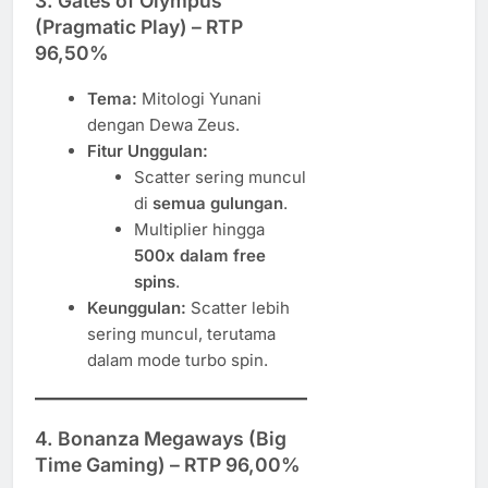
3. Gates of Olympus
(Pragmatic Play) – RTP
96,50%
Tema:
Mitologi Yunani
dengan Dewa Zeus.
Fitur Unggulan:
Scatter sering muncul
di
semua gulungan
.
Multiplier hingga
500x dalam free
spins
.
Keunggulan:
Scatter lebih
sering muncul, terutama
dalam mode turbo spin.
4. Bonanza Megaways (Big
Time Gaming) – RTP 96,00%