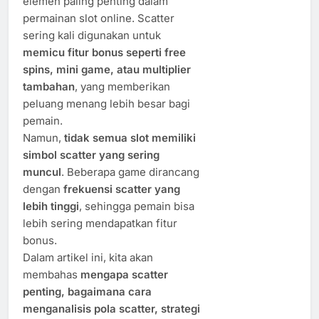
elemen paling penting dalam
permainan slot online. Scatter
sering kali digunakan untuk
memicu fitur bonus seperti free
spins, mini game, atau multiplier
tambahan
, yang memberikan
peluang menang lebih besar bagi
pemain.
Namun,
tidak semua slot memiliki
simbol scatter yang sering
muncul
. Beberapa game dirancang
dengan
frekuensi scatter yang
lebih tinggi
, sehingga pemain bisa
lebih sering mendapatkan fitur
bonus.
Dalam artikel ini, kita akan
membahas
mengapa scatter
penting, bagaimana cara
menganalisis pola scatter, strategi