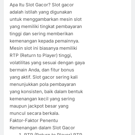
Apa Itu Slot Gacor? Slot gacor
adalah istilah yang digunakan
untuk menggambarkan mesin slot
yang memiliki tingkat pembayaran
tinggi dan sering memberikan
kemenangan kepada pemainnya.
Mesin slot ini biasanya memiliki
RTP (Return to Player) tinggi,
volatilitas yang sesuai dengan gaya
bermain Anda, dan fitur bonus
yang aktif. Slot gacor sering kali
menunjukkan pola pembayaran
yang konsisten, baik dalam bentuk
kemenangan kecil yang sering
maupun jackpot besar yang
muncul secara berkala.
Faktor-Faktor Penentu
Kemenangan dalam Slot Gacor
RTP (Return to Player) RTP