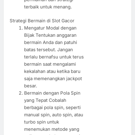
terbaik untuk menang.
Strategi Bermain di Slot Gacor
Mengatur Modal dengan
Bijak Tentukan anggaran
bermain Anda dan patuhi
batas tersebut. Jangan
terlalu bernafsu untuk terus
bermain saat mengalami
kekalahan atau ketika baru
saja memenangkan jackpot
besar.
Bermain dengan Pola Spin
yang Tepat Cobalah
berbagai pola spin, seperti
manual spin, auto spin, atau
turbo spin untuk
menemukan metode yang