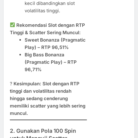
kecil dibandingkan slot
volatilitas tinggi.
Rekomendasi Slot dengan RTP
Tinggi & Scatter Sering Muncul:
Sweet Bonanza (Pragmatic
Play) – RTP 96,51%
Big Bass Bonanza
(Pragmatic Play) – RTP
96,71%
?
Kesimpulan:
Slot dengan RTP
tinggi dan volatilitas rendah
hingga sedang cenderung
memiliki scatter yang lebih sering
muncul.
2. Gunakan Pola 100 Spin