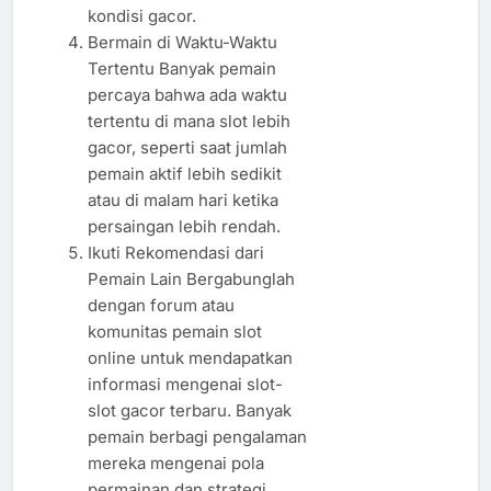
kondisi gacor.
Bermain di Waktu-Waktu
Tertentu Banyak pemain
percaya bahwa ada waktu
tertentu di mana slot lebih
gacor, seperti saat jumlah
pemain aktif lebih sedikit
atau di malam hari ketika
persaingan lebih rendah.
Ikuti Rekomendasi dari
Pemain Lain Bergabunglah
dengan forum atau
komunitas pemain slot
online untuk mendapatkan
informasi mengenai slot-
slot gacor terbaru. Banyak
pemain berbagi pengalaman
mereka mengenai pola
permainan dan strategi