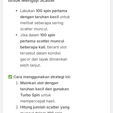
untuk Menguji Scatter
Lakukan
100 spin pertama
dengan taruhan kecil
untuk
melihat seberapa sering
scatter muncul.
Jika dalam
100 spin
pertama scatter muncul
beberapa kali
, berarti slot
tersebut dalam kondisi
gacor dan layak dimainkan
lebih lanjut.
Cara menggunakan strategi ini:
Mainkan slot dengan
taruhan kecil dan gunakan
Turbo Spin
untuk
mempercepat hasil.
Hitung jumlah scatter yang