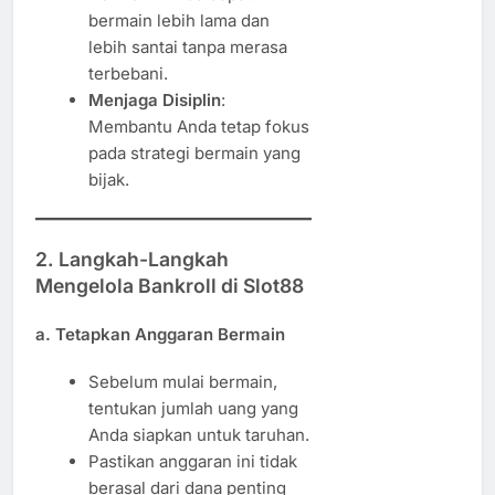
bermain lebih lama dan
lebih santai tanpa merasa
terbebani.
Menjaga Disiplin
:
Membantu Anda tetap fokus
pada strategi bermain yang
bijak.
2. Langkah-Langkah
Mengelola Bankroll di Slot88
a. Tetapkan Anggaran Bermain
Sebelum mulai bermain,
tentukan jumlah uang yang
Anda siapkan untuk taruhan.
Pastikan anggaran ini tidak
berasal dari dana penting