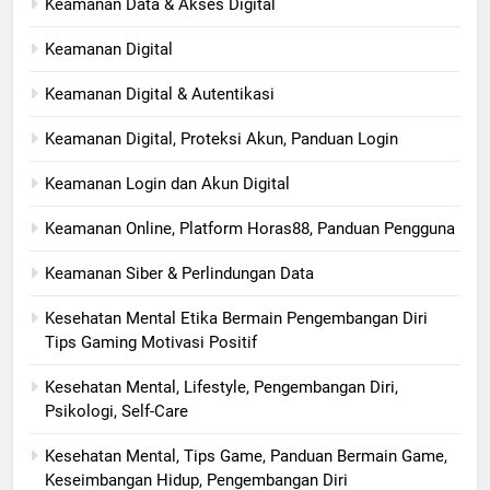
Keamanan Data & Akses Digital
Keamanan Digital
Keamanan Digital & Autentikasi
Keamanan Digital, Proteksi Akun, Panduan Login
Keamanan Login dan Akun Digital
Keamanan Online, Platform Horas88, Panduan Pengguna
Keamanan Siber & Perlindungan Data
Kesehatan Mental Etika Bermain Pengembangan Diri
Tips Gaming Motivasi Positif
Kesehatan Mental, Lifestyle, Pengembangan Diri,
Psikologi, Self-Care
Kesehatan Mental, Tips Game, Panduan Bermain Game,
Keseimbangan Hidup, Pengembangan Diri