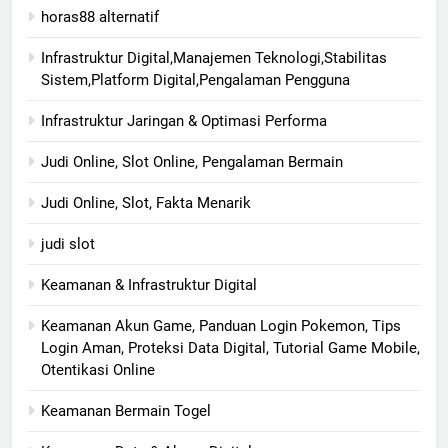
horas88 alternatif
Infrastruktur Digital,Manajemen Teknologi,Stabilitas
Sistem,Platform Digital,Pengalaman Pengguna
Infrastruktur Jaringan & Optimasi Performa
Judi Online, Slot Online, Pengalaman Bermain
Judi Online, Slot, Fakta Menarik
judi slot
Keamanan & Infrastruktur Digital
Keamanan Akun Game, Panduan Login Pokemon, Tips
Login Aman, Proteksi Data Digital, Tutorial Game Mobile,
Otentikasi Online
Keamanan Bermain Togel