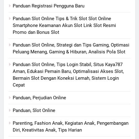
Panduan Registrasi Pengguna Baru
Panduan Slot Online Tips & Trik Slot Slot Online
Smartphone Keamanan Akun Slot Link Slot Resmi
Promo dan Bonus Slot
Panduan Slot Online, Strategi dan Tips Gaming, Optimasi
Peluang Menang, Gaming & Hiburan, Analisis Pola Slot
Panduan Slot Online, Tips Login Stabil, Situs Kaya787
Aman, Edukasi Pemain Baru, Optimalisasi Akses Slot,
Bermain Slot Dengan Koneksi Lemah, Sistem Login
Cepat
Panduan, Perjudian Online
Panduan, Slot Online
Parenting, Fashion Anak, Kegiatan Anak, Pengembangan
Diri, Kreativitas Anak, Tips Harian