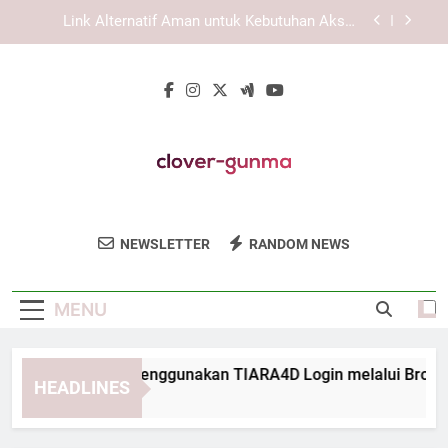
Skip
EDWINSLOT Login Cepat: Tips Masuk Akun tanpa
to
Kendala
content
Login Edwinslot Tanpa Ribet untuk Pengguna
Aktif yang Mengutamakan Akses Praktis
Langkah Aman Menggunakan TIARA4D Login
melalui Browser
Link Alternatif Aman untuk Kebutuhan Akses
Harian
EDWINSLOT Login Cepat: Tips Masuk Akun tanpa
Kendala
Clover Gunma
Dapatkan Produk Alami Yang Mendukung
Login Edwinslot Tanpa Ribet untuk Pengguna
NEWSLETTER
RANDOM NEWS
Aktif yang Mengutamakan Akses Praktis
Keberlanjutan Lingkungan Dari Clover
Gunma.
MENU
angkah Aman Menggunakan TIARA4D Login melalui Browser
HEADLINES
Month Ago