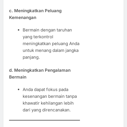
c. Meningkatkan Peluang
Kemenangan
Bermain dengan taruhan
yang terkontrol
meningkatkan peluang Anda
untuk menang dalam jangka
panjang.
d. Meningkatkan Pengalaman
Bermain
Anda dapat fokus pada
kesenangan bermain tanpa
khawatir kehilangan lebih
dari yang direncanakan.