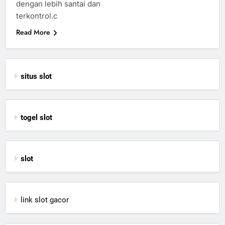
dengan lebih santai dan
terkontrol.c
Read More
situs slot
togel slot
slot
link slot gacor