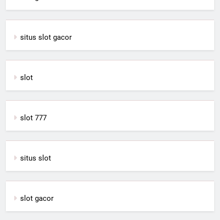
situs slot gacor
slot
slot 777
situs slot
slot gacor