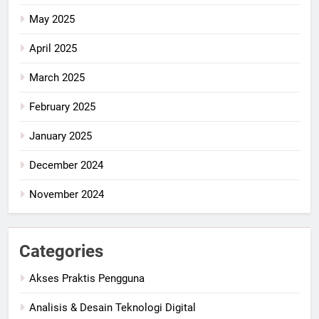
May 2025
April 2025
March 2025
February 2025
January 2025
December 2024
November 2024
Categories
Akses Praktis Pengguna
Analisis & Desain Teknologi Digital