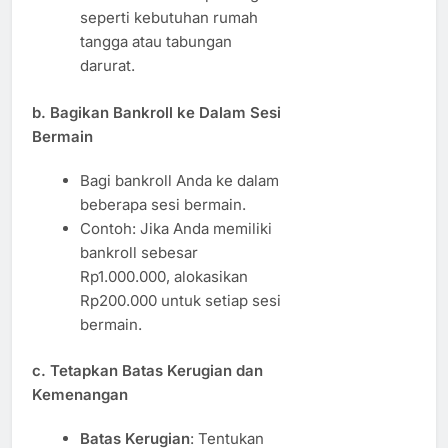
seperti kebutuhan rumah
tangga atau tabungan
darurat.
b. Bagikan Bankroll ke Dalam Sesi
Bermain
Bagi bankroll Anda ke dalam
beberapa sesi bermain.
Contoh: Jika Anda memiliki
bankroll sebesar
Rp1.000.000, alokasikan
Rp200.000 untuk setiap sesi
bermain.
c. Tetapkan Batas Kerugian dan
Kemenangan
Batas Kerugian
: Tentukan