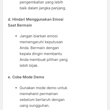
pengembalian yang lebih
baik dalam jangka panjang.
d. Hindari Menggunakan Emosi
Saat Bermain
Jangan biarkan emosi
memengaruhi keputusan
Anda. Bermain dengan
kepala dingin membantu
Anda membuat pilihan yang
lebih bijak.
e. Coba Mode Demo
Gunakan mode demo untuk
memahami permainan
sebelum bertaruh dengan
uang sungguhan.