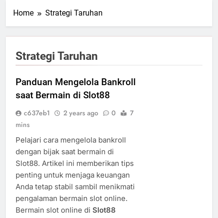
Home
Strategi Taruhan
Strategi Taruhan
Panduan Mengelola Bankroll
saat Bermain di Slot88
c637eb1
2 years ago
0
7
mins
Pelajari cara mengelola bankroll
dengan bijak saat bermain di
Slot88. Artikel ini memberikan tips
penting untuk menjaga keuangan
Anda tetap stabil sambil menikmati
pengalaman bermain slot online.
Bermain slot online di
Slot88