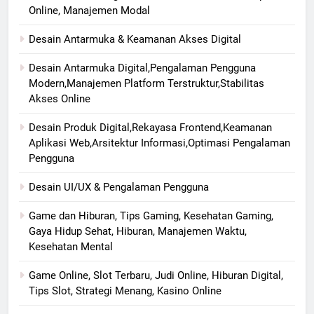
Online, Manajemen Modal
Desain Antarmuka & Keamanan Akses Digital
Desain Antarmuka Digital,Pengalaman Pengguna
Modern,Manajemen Platform Terstruktur,Stabilitas
Akses Online
Desain Produk Digital,Rekayasa Frontend,Keamanan
Aplikasi Web,Arsitektur Informasi,Optimasi Pengalaman
Pengguna
Desain UI/UX & Pengalaman Pengguna
Game dan Hiburan, Tips Gaming, Kesehatan Gaming,
Gaya Hidup Sehat, Hiburan, Manajemen Waktu,
Kesehatan Mental
Game Online, Slot Terbaru, Judi Online, Hiburan Digital,
Tips Slot, Strategi Menang, Kasino Online