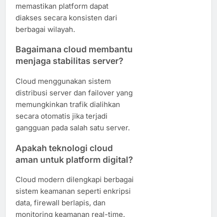
memastikan platform dapat
diakses secara konsisten dari
berbagai wilayah.
Bagaimana cloud membantu
menjaga stabilitas server?
Cloud menggunakan sistem
distribusi server dan failover yang
memungkinkan trafik dialihkan
secara otomatis jika terjadi
gangguan pada salah satu server.
Apakah teknologi cloud
aman untuk platform digital?
Cloud modern dilengkapi berbagai
sistem keamanan seperti enkripsi
data, firewall berlapis, dan
monitoring keamanan real-time.