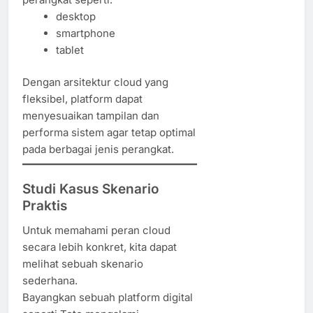
desktop
smartphone
tablet
Dengan arsitektur cloud yang
fleksibel, platform dapat
menyesuaikan tampilan dan
performa sistem agar tetap optimal
pada berbagai jenis perangkat.
Studi Kasus Skenario
Praktis
Untuk memahami peran cloud
secara lebih konkret, kita dapat
melihat sebuah skenario
sederhana.
Bayangkan sebuah platform digital