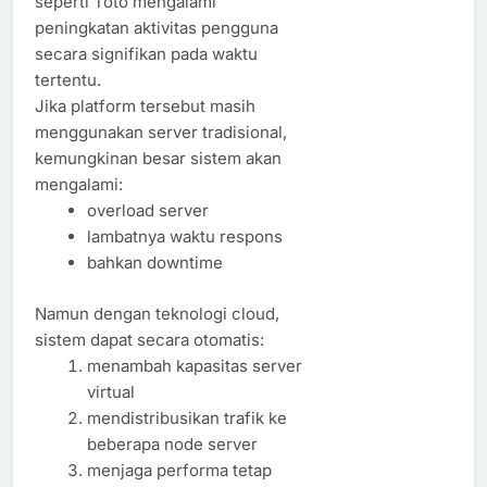
seperti Toto mengalami
peningkatan aktivitas pengguna
secara signifikan pada waktu
tertentu.
Jika platform tersebut masih
menggunakan server tradisional,
kemungkinan besar sistem akan
mengalami:
overload server
lambatnya waktu respons
bahkan downtime
Namun dengan teknologi cloud,
sistem dapat secara otomatis:
menambah kapasitas server
virtual
mendistribusikan trafik ke
beberapa node server
menjaga performa tetap