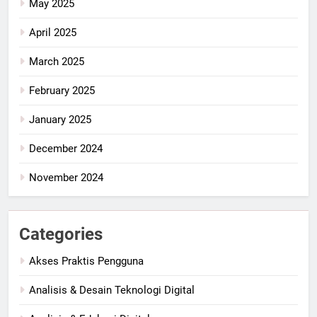
May 2025
April 2025
March 2025
February 2025
January 2025
December 2024
November 2024
Categories
Akses Praktis Pengguna
Analisis & Desain Teknologi Digital