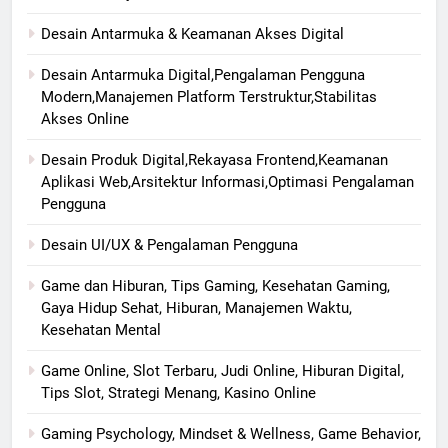
Desain Antarmuka & Keamanan Akses Digital
Desain Antarmuka Digital,Pengalaman Pengguna
Modern,Manajemen Platform Terstruktur,Stabilitas
Akses Online
Desain Produk Digital,Rekayasa Frontend,Keamanan
Aplikasi Web,Arsitektur Informasi,Optimasi Pengalaman
Pengguna
Desain UI/UX & Pengalaman Pengguna
Game dan Hiburan, Tips Gaming, Kesehatan Gaming,
Gaya Hidup Sehat, Hiburan, Manajemen Waktu,
Kesehatan Mental
Game Online, Slot Terbaru, Judi Online, Hiburan Digital,
Tips Slot, Strategi Menang, Kasino Online
Gaming Psychology, Mindset & Wellness, Game Behavior,