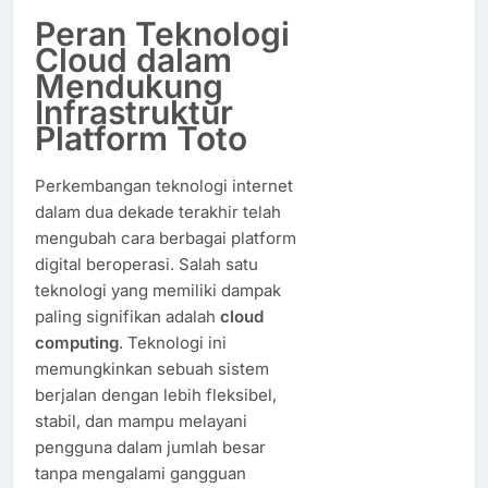
Peran Teknologi
Cloud dalam
Mendukung
Infrastruktur
Platform Toto
Perkembangan teknologi internet
dalam dua dekade terakhir telah
mengubah cara berbagai platform
digital beroperasi. Salah satu
teknologi yang memiliki dampak
paling signifikan adalah
cloud
computing
. Teknologi ini
memungkinkan sebuah sistem
berjalan dengan lebih fleksibel,
stabil, dan mampu melayani
pengguna dalam jumlah besar
tanpa mengalami gangguan