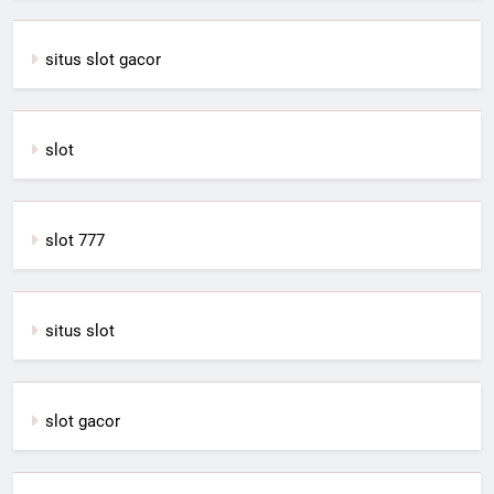
situs slot gacor
slot
slot 777
situs slot
slot gacor