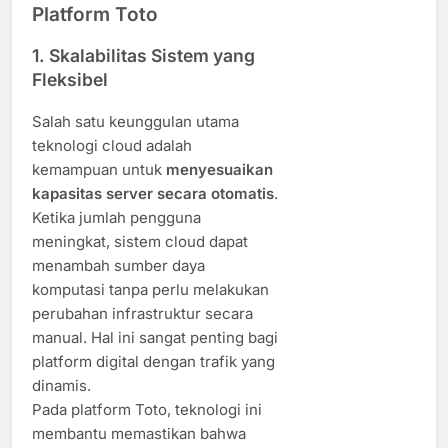
Platform Toto
1. Skalabilitas Sistem yang
Fleksibel
Salah satu keunggulan utama
teknologi cloud adalah
kemampuan untuk
menyesuaikan
kapasitas server secara otomatis
.
Ketika jumlah pengguna
meningkat, sistem cloud dapat
menambah sumber daya
komputasi tanpa perlu melakukan
perubahan infrastruktur secara
manual. Hal ini sangat penting bagi
platform digital dengan trafik yang
dinamis.
Pada platform Toto, teknologi ini
membantu memastikan bahwa