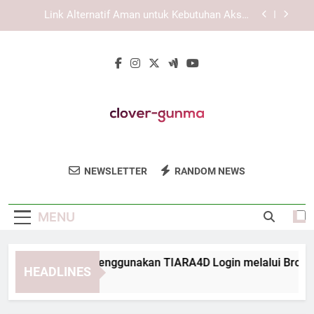
Skip
EDWINSLOT Login Cepat: Tips Masuk Akun tanpa
to
Kendala
content
Login Edwinslot Tanpa Ribet untuk Pengguna
Aktif yang Mengutamakan Akses Praktis
Langkah Aman Menggunakan TIARA4D Login
melalui Browser
Link Alternatif Aman untuk Kebutuhan Akses
Harian
EDWINSLOT Login Cepat: Tips Masuk Akun tanpa
Kendala
Clover Gunma
Dapatkan Produk Alami Yang Mendukung
Login Edwinslot Tanpa Ribet untuk Pengguna
NEWSLETTER
RANDOM NEWS
Aktif yang Mengutamakan Akses Praktis
Keberlanjutan Lingkungan Dari Clover
Gunma.
MENU
angkah Aman Menggunakan TIARA4D Login melalui Browser
HEADLINES
Month Ago