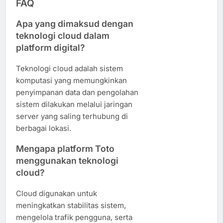
FAQ
Apa yang dimaksud dengan
teknologi cloud dalam
platform digital?
Teknologi cloud adalah sistem
komputasi yang memungkinkan
penyimpanan data dan pengolahan
sistem dilakukan melalui jaringan
server yang saling terhubung di
berbagai lokasi.
Mengapa platform Toto
menggunakan teknologi
cloud?
Cloud digunakan untuk
meningkatkan stabilitas sistem,
mengelola trafik pengguna, serta