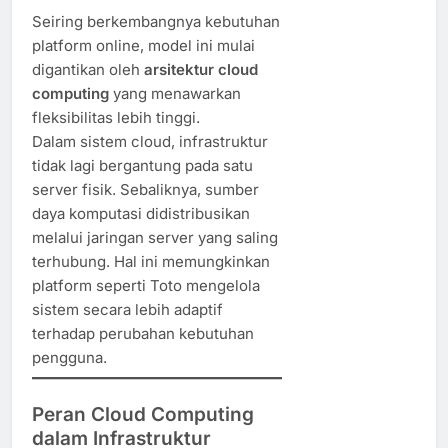
Seiring berkembangnya kebutuhan
platform online, model ini mulai
digantikan oleh
arsitektur cloud
computing
yang menawarkan
fleksibilitas lebih tinggi.
Dalam sistem cloud, infrastruktur
tidak lagi bergantung pada satu
server fisik. Sebaliknya, sumber
daya komputasi didistribusikan
melalui jaringan server yang saling
terhubung. Hal ini memungkinkan
platform seperti Toto mengelola
sistem secara lebih adaptif
terhadap perubahan kebutuhan
pengguna.
Peran Cloud Computing
dalam Infrastruktur