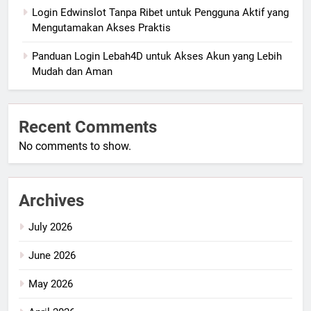
Login Edwinslot Tanpa Ribet untuk Pengguna Aktif yang
Mengutamakan Akses Praktis
Panduan Login Lebah4D untuk Akses Akun yang Lebih
Mudah dan Aman
Recent Comments
No comments to show.
Archives
July 2026
June 2026
May 2026