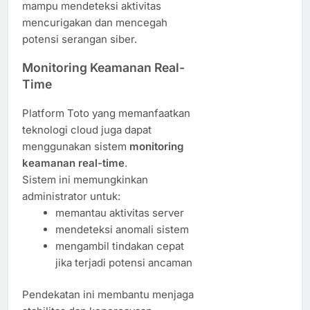
mampu mendeteksi aktivitas
mencurigakan dan mencegah
potensi serangan siber.
Monitoring Keamanan Real-
Time
Platform Toto yang memanfaatkan
teknologi cloud juga dapat
menggunakan sistem
monitoring
keamanan real-time
.
Sistem ini memungkinkan
administrator untuk:
memantau aktivitas server
mendeteksi anomali sistem
mengambil tindakan cepat
jika terjadi potensi ancaman
Pendekatan ini membantu menjaga