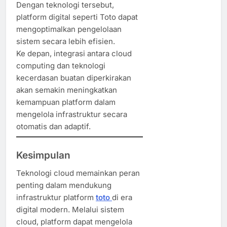
Dengan teknologi tersebut,
platform digital seperti Toto dapat
mengoptimalkan pengelolaan
sistem secara lebih efisien.
Ke depan, integrasi antara cloud
computing dan teknologi
kecerdasan buatan diperkirakan
akan semakin meningkatkan
kemampuan platform dalam
mengelola infrastruktur secara
otomatis dan adaptif.
Kesimpulan
Teknologi cloud memainkan peran
penting dalam mendukung
infrastruktur platform
toto
di era
digital modern. Melalui sistem
cloud, platform dapat mengelola