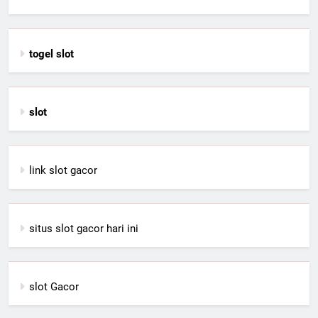
togel slot
slot
link slot gacor
situs slot gacor hari ini
slot Gacor