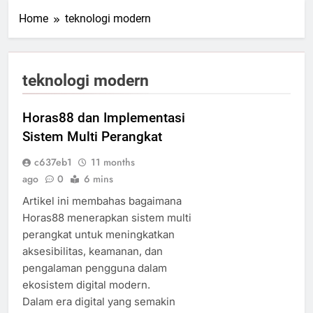
Home
teknologi modern
teknologi modern
Horas88 dan Implementasi
Sistem Multi Perangkat
c637eb1
11 months
ago
0
6 mins
Artikel ini membahas bagaimana
Horas88 menerapkan sistem multi
perangkat untuk meningkatkan
aksesibilitas, keamanan, dan
pengalaman pengguna dalam
ekosistem digital modern.
Dalam era digital yang semakin