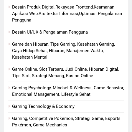
Desain Produk Digital,Rekayasa Frontend,Keamanan
Aplikasi Web,Arsitektur Informasi,Optimasi Pengalaman
Pengguna
Desain UI/UX & Pengalaman Pengguna
Game dan Hiburan, Tips Gaming, Kesehatan Gaming,
Gaya Hidup Sehat, Hiburan, Manajemen Waktu,
Kesehatan Mental
Game Online, Slot Terbaru, Judi Online, Hiburan Digital,
Tips Slot, Strategi Menang, Kasino Online
Gaming Psychology, Mindset & Wellness, Game Behavior,
Emotional Management, Lifestyle Sehat
Gaming Technology & Economy
Gaming, Competitive Pokémon, Strategi Game, Esports
Pokémon, Game Mechanics