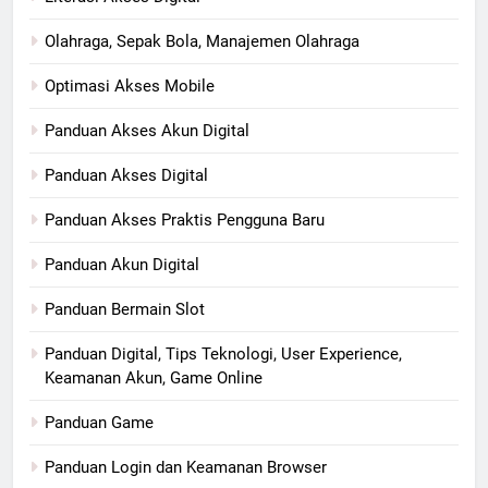
Olahraga, Sepak Bola, Manajemen Olahraga
Optimasi Akses Mobile
Panduan Akses Akun Digital
Panduan Akses Digital
Panduan Akses Praktis Pengguna Baru
Panduan Akun Digital
Panduan Bermain Slot
Panduan Digital, Tips Teknologi, User Experience,
Keamanan Akun, Game Online
Panduan Game
Panduan Login dan Keamanan Browser