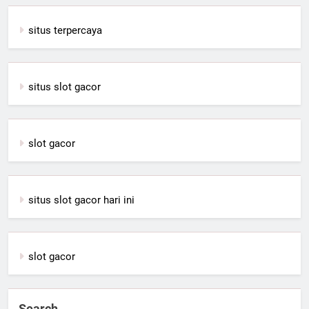
situs terpercaya
situs slot gacor
slot gacor
situs slot gacor hari ini
slot gacor
Search