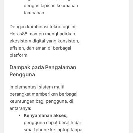
dengan lapisan keamanan
tambahan.
Dengan kombinasi teknologi ini,
Horas88 mampu menghadirkan
ekosistem digital yang konsisten,
efisien, dan aman di berbagai
platform.
Dampak pada Pengalaman
Pengguna
Implementasi sistem multi
perangkat memberikan berbagai
keuntungan bagi pengguna, di
antaranya:
Kenyamanan akses,
pengguna dapat beralih dari
smartphone ke laptop tanpa