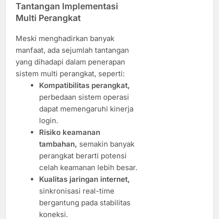
Tantangan Implementasi
Multi Perangkat
Meski menghadirkan banyak
manfaat, ada sejumlah tantangan
yang dihadapi dalam penerapan
sistem multi perangkat, seperti:
Kompatibilitas perangkat,
perbedaan sistem operasi
dapat memengaruhi kinerja
login.
Risiko keamanan
tambahan,
semakin banyak
perangkat berarti potensi
celah keamanan lebih besar.
Kualitas jaringan internet,
sinkronisasi real-time
bergantung pada stabilitas
koneksi.