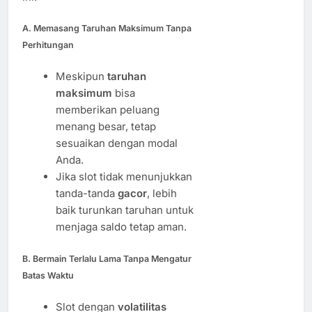
A. Memasang Taruhan Maksimum Tanpa
Perhitungan
Meskipun
taruhan
maksimum
bisa
memberikan peluang
menang besar, tetap
sesuaikan dengan modal
Anda.
Jika slot tidak menunjukkan
tanda-tanda
gacor
, lebih
baik turunkan taruhan untuk
menjaga saldo tetap aman.
B. Bermain Terlalu Lama Tanpa Mengatur
Batas Waktu
Slot dengan
volatilitas