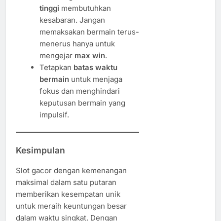
tinggi
membutuhkan
kesabaran. Jangan
memaksakan bermain terus-
menerus hanya untuk
mengejar
max win
.
Tetapkan
batas waktu
bermain
untuk menjaga
fokus dan menghindari
keputusan bermain yang
impulsif.
Kesimpulan
Slot gacor dengan kemenangan
maksimal dalam satu putaran
memberikan kesempatan unik
untuk meraih keuntungan besar
dalam waktu singkat. Dengan