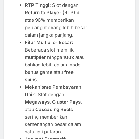
RTP Tinggi:
Slot dengan
Return to Player (RTP)
di
atas 96% memberikan
peluang menang lebih besar
dalam jangka panjang.
Fitur Multiplier Besar:
Beberapa slot memiliki
multiplier
hingga
100x
atau
bahkan lebih dalam mode
bonus game
atau
free
spins
.
Mekanisme Pembayaran
Unik:
Slot dengan
Megaways
,
Cluster Pays
,
atau
Cascading Reels
sering memberikan
kemenangan besar dalam
satu kali putaran.