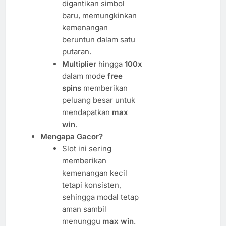
digantikan simbol
baru, memungkinkan
kemenangan
beruntun dalam satu
putaran.
Multiplier
hingga
100x
dalam mode
free
spins
memberikan
peluang besar untuk
mendapatkan
max
win
.
Mengapa Gacor?
Slot ini sering
memberikan
kemenangan kecil
tetapi konsisten,
sehingga modal tetap
aman sambil
menunggu
max win
.