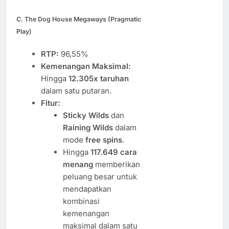
C. The Dog House Megaways (Pragmatic
Play)
RTP:
96,55%
Kemenangan Maksimal:
Hingga
12.305x taruhan
dalam satu putaran.
Fitur:
Sticky Wilds
dan
Raining Wilds
dalam
mode
free spins
.
Hingga
117.649 cara
menang
memberikan
peluang besar untuk
mendapatkan
kombinasi
kemenangan
maksimal dalam satu