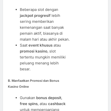
Beberapa slot dengan
jackpot progresif
lebih
sering memberikan
kemenangan saat banyak
pemain aktif, biasanya di
malam hari atau akhir pekan.
Saat
event khusus
atau
promosi kasino
, slot
tertentu mungkin memiliki
peluang menang lebih
besar.
B. Manfaatkan Promosi dan Bonus
Kasino Online
Gunakan
bonus deposit
,
free spins
, atau
cashback
untuk memperpanjang