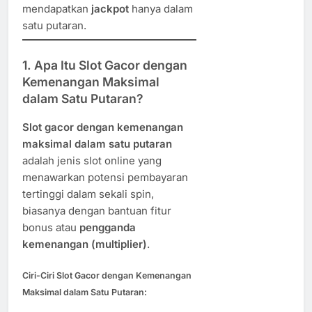
mendapatkan
jackpot
hanya dalam
satu putaran.
1. Apa Itu Slot Gacor dengan
Kemenangan Maksimal
dalam Satu Putaran?
Slot gacor dengan kemenangan
maksimal dalam satu putaran
adalah jenis slot online yang
menawarkan potensi pembayaran
tertinggi dalam sekali spin,
biasanya dengan bantuan fitur
bonus atau
pengganda
kemenangan (multiplier)
.
Ciri-Ciri Slot Gacor dengan Kemenangan
Maksimal dalam Satu Putaran: