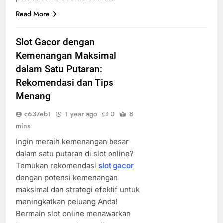
Read More
Slot Gacor dengan
Kemenangan Maksimal
dalam Satu Putaran:
Rekomendasi dan Tips
Menang
c637eb1
1 year ago
0
8
mins
Ingin meraih kemenangan besar
dalam satu putaran di slot online?
Temukan rekomendasi
slot gacor
dengan potensi kemenangan
maksimal dan strategi efektif untuk
meningkatkan peluang Anda!
Bermain slot online menawarkan