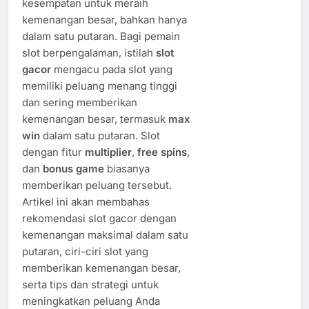
kesempatan untuk meraih
kemenangan besar, bahkan hanya
dalam satu putaran. Bagi pemain
slot berpengalaman, istilah
slot
gacor
mengacu pada slot yang
memiliki peluang menang tinggi
dan sering memberikan
kemenangan besar, termasuk
max
win
dalam satu putaran. Slot
dengan fitur
multiplier
,
free spins
,
dan
bonus game
biasanya
memberikan peluang tersebut.
Artikel ini akan membahas
rekomendasi slot gacor dengan
kemenangan maksimal dalam satu
putaran, ciri-ciri slot yang
memberikan kemenangan besar,
serta tips dan strategi untuk
meningkatkan peluang Anda