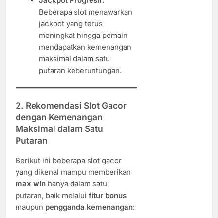
Jackpot Progresif:
Beberapa slot menawarkan
jackpot yang terus
meningkat hingga pemain
mendapatkan kemenangan
maksimal dalam satu
putaran keberuntungan.
2. Rekomendasi Slot Gacor
dengan Kemenangan
Maksimal dalam Satu
Putaran
Berikut ini beberapa slot gacor
yang dikenal mampu memberikan
max win
hanya dalam satu
putaran, baik melalui
fitur bonus
maupun
pengganda kemenangan
: