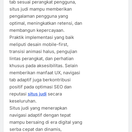
tab sesuai perangkat pengguna,
situs judi mampu memberikan
pengalaman pengguna yang
optimal, meningkatkan retensi, dan
membangun kepercayaan.
Praktik implementasi yang baik
meliputi desain mobile-first,
transisi animasi halus, pengujian
lintas perangkat, dan perhatian
khusus pada aksesibilitas. Selain
memberikan manfaat UX, navigasi
tab adaptif juga berkontribusi
positif pada optimasi SEO dan
reputasi
situs judi
secara
keseluruhan.
Situs judi yang menerapkan
navigasi adaptif dengan tepat
mampu bersaing di era digital yang
serba cepat dan dinamis,