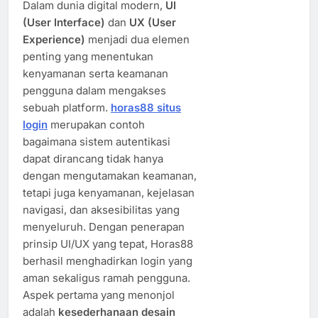
Dalam dunia digital modern,
UI
(User Interface)
dan
UX (User
Experience)
menjadi dua elemen
penting yang menentukan
kenyamanan serta keamanan
pengguna dalam mengakses
sebuah platform.
horas88 situs
login
merupakan contoh
bagaimana sistem autentikasi
dapat dirancang tidak hanya
dengan mengutamakan keamanan,
tetapi juga kenyamanan, kejelasan
navigasi, dan aksesibilitas yang
menyeluruh. Dengan penerapan
prinsip UI/UX yang tepat, Horas88
berhasil menghadirkan login yang
aman sekaligus ramah pengguna.
Aspek pertama yang menonjol
adalah
kesederhanaan desain