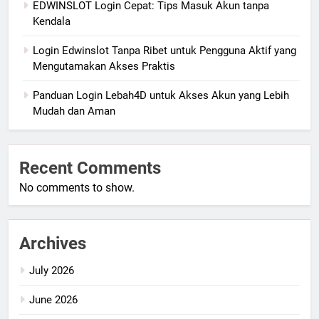
EDWINSLOT Login Cepat: Tips Masuk Akun tanpa
Kendala
Login Edwinslot Tanpa Ribet untuk Pengguna Aktif yang
Mengutamakan Akses Praktis
Panduan Login Lebah4D untuk Akses Akun yang Lebih
Mudah dan Aman
Recent Comments
No comments to show.
Archives
July 2026
June 2026