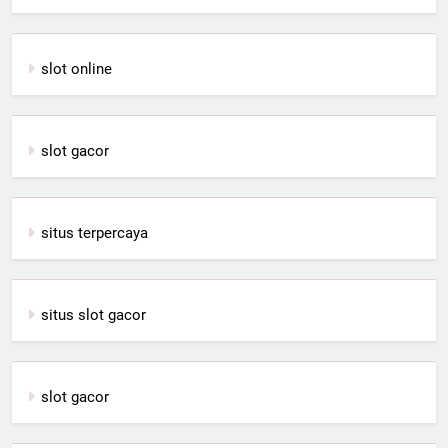
slot online
slot gacor
situs terpercaya
situs slot gacor
slot gacor