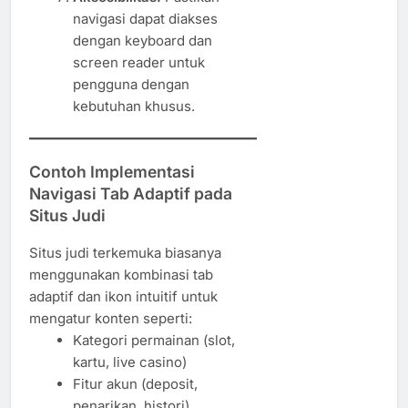
navigasi dapat diakses
dengan keyboard dan
screen reader untuk
pengguna dengan
kebutuhan khusus.
Contoh Implementasi
Navigasi Tab Adaptif pada
Situs Judi
Situs judi terkemuka biasanya
menggunakan kombinasi tab
adaptif dan ikon intuitif untuk
mengatur konten seperti:
Kategori permainan (slot,
kartu, live casino)
Fitur akun (deposit,
penarikan, histori)