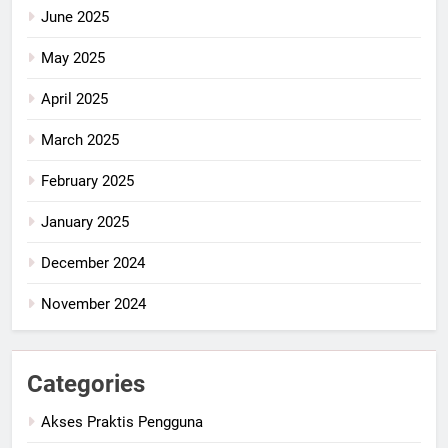
June 2025
May 2025
April 2025
March 2025
February 2025
January 2025
December 2024
November 2024
Categories
Akses Praktis Pengguna