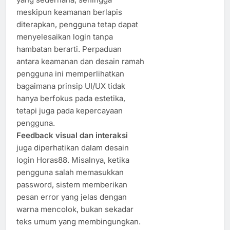
meskipun keamanan berlapis
diterapkan, pengguna tetap dapat
menyelesaikan login tanpa
hambatan berarti. Perpaduan
antara keamanan dan desain ramah
pengguna ini memperlihatkan
bagaimana prinsip UI/UX tidak
hanya berfokus pada estetika,
tetapi juga pada kepercayaan
pengguna.
Feedback visual dan interaksi
juga diperhatikan dalam desain
login Horas88. Misalnya, ketika
pengguna salah memasukkan
password, sistem memberikan
pesan error yang jelas dengan
warna mencolok, bukan sekadar
teks umum yang membingungkan.