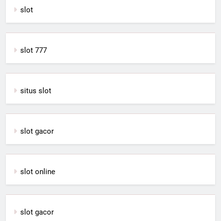
slot
slot 777
situs slot
slot gacor
slot online
slot gacor