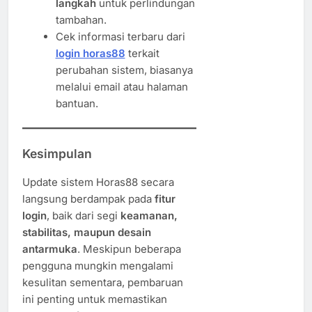
langkah
untuk perlindungan
tambahan.
Cek informasi terbaru dari
login horas88
terkait
perubahan sistem, biasanya
melalui email atau halaman
bantuan.
Kesimpulan
Update sistem Horas88 secara
langsung berdampak pada
fitur
login
, baik dari segi
keamanan,
stabilitas, maupun desain
antarmuka
. Meskipun beberapa
pengguna mungkin mengalami
kesulitan sementara, pembaruan
ini penting untuk memastikan