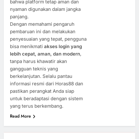
bahwa platform tetap aman dan
nyaman digunakan dalam jangka
panjang.
Dengan memahami pengaruh
pembaruan ini dan melakukan
penyesuaian yang tepat, pengguna
bisa menikmati
akses login yang
lebih cepat, aman, dan modern
,
tanpa harus khawatir akan
gangguan teknis yang
berkelanjutan. Selalu pantau
informasi resmi dari Horas88 dan
pastikan perangkat Anda siap
untuk beradaptasi dengan sistem
yang terus berkembang.
Read More