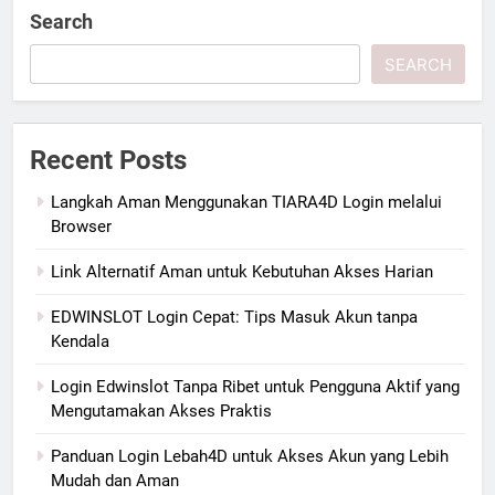
Search
SEARCH
Recent Posts
Langkah Aman Menggunakan TIARA4D Login melalui
Browser
Link Alternatif Aman untuk Kebutuhan Akses Harian
EDWINSLOT Login Cepat: Tips Masuk Akun tanpa
Kendala
Login Edwinslot Tanpa Ribet untuk Pengguna Aktif yang
Mengutamakan Akses Praktis
Panduan Login Lebah4D untuk Akses Akun yang Lebih
Mudah dan Aman