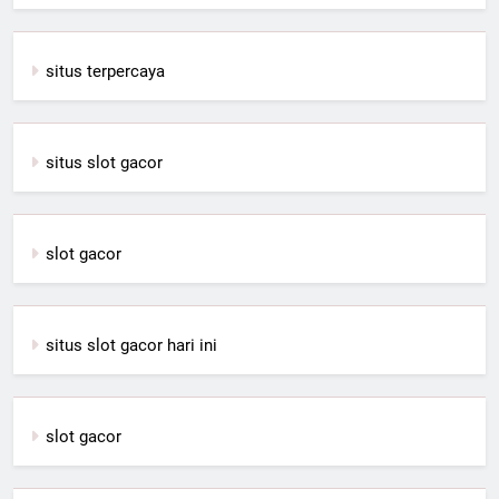
situs terpercaya
situs slot gacor
slot gacor
situs slot gacor hari ini
slot gacor