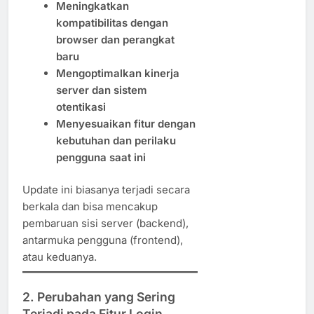
Meningkatkan
kompatibilitas dengan
browser dan perangkat
baru
Mengoptimalkan kinerja
server dan sistem
otentikasi
Menyesuaikan fitur dengan
kebutuhan dan perilaku
pengguna saat ini
Update ini biasanya terjadi secara
berkala dan bisa mencakup
pembaruan sisi server (backend),
antarmuka pengguna (frontend),
atau keduanya.
2. Perubahan yang Sering
Terjadi pada Fitur Login