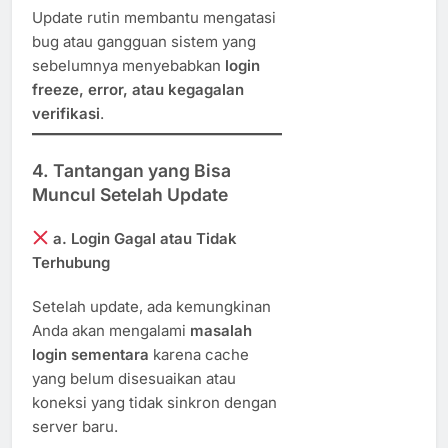
Update rutin membantu mengatasi
bug atau gangguan sistem yang
sebelumnya menyebabkan
login
freeze, error, atau kegagalan
verifikasi
.
4. Tantangan yang Bisa
Muncul Setelah Update
a. Login Gagal atau Tidak
Terhubung
Setelah update, ada kemungkinan
Anda akan mengalami
masalah
login sementara
karena cache
yang belum disesuaikan atau
koneksi yang tidak sinkron dengan
server baru.