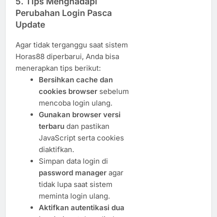
5. Tips Menghadapi
Perubahan Login Pasca
Update
Agar tidak terganggu saat sistem
Horas88 diperbarui, Anda bisa
menerapkan tips berikut:
Bersihkan cache dan
cookies browser
sebelum
mencoba login ulang.
Gunakan browser versi
terbaru
dan pastikan
JavaScript serta cookies
diaktifkan.
Simpan data login di
password manager
agar
tidak lupa saat sistem
meminta login ulang.
Aktifkan autentikasi dua