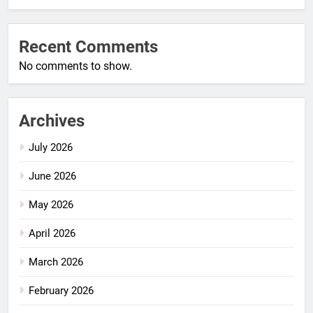
Recent Comments
No comments to show.
Archives
July 2026
June 2026
May 2026
April 2026
March 2026
February 2026