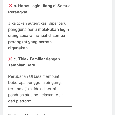
b. Harus Login Ulang di Semua
Perangkat
Jika token autentikasi diperbarui,
pengguna perlu
melakukan login
ulang secara manual di semua
perangkat yang pernah
digunakan
.
c. Tidak Familiar dengan
Tampilan Baru
Perubahan UI bisa membuat
beberapa pengguna bingung,
terutama jika tidak disertai
panduan atau penjelasan resmi
dari platform.