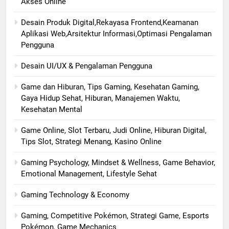
Akses Online
Desain Produk Digital,Rekayasa Frontend,Keamanan
Aplikasi Web,Arsitektur Informasi,Optimasi Pengalaman
Pengguna
Desain UI/UX & Pengalaman Pengguna
Game dan Hiburan, Tips Gaming, Kesehatan Gaming,
Gaya Hidup Sehat, Hiburan, Manajemen Waktu,
Kesehatan Mental
Game Online, Slot Terbaru, Judi Online, Hiburan Digital,
Tips Slot, Strategi Menang, Kasino Online
Gaming Psychology, Mindset & Wellness, Game Behavior,
Emotional Management, Lifestyle Sehat
Gaming Technology & Economy
Gaming, Competitive Pokémon, Strategi Game, Esports
Pokémon, Game Mechanics