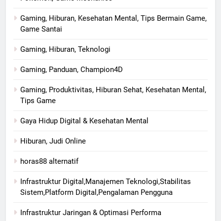
Gaming, Hiburan, Kesehatan Mental, Tips Bermain Game,
Game Santai
Gaming, Hiburan, Teknologi
Gaming, Panduan, Champion4D
Gaming, Produktivitas, Hiburan Sehat, Kesehatan Mental,
Tips Game
Gaya Hidup Digital & Kesehatan Mental
Hiburan, Judi Online
horas88 alternatif
Infrastruktur Digital,Manajemen Teknologi,Stabilitas
Sistem,Platform Digital,Pengalaman Pengguna
Infrastruktur Jaringan & Optimasi Performa