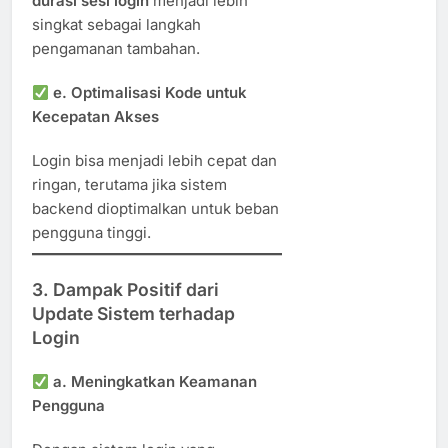
durasi sesi login
menjadi lebih
singkat sebagai langkah
pengamanan tambahan.
e. Optimalisasi Kode untuk
Kecepatan Akses
Login bisa menjadi lebih cepat dan
ringan, terutama jika sistem
backend dioptimalkan untuk beban
pengguna tinggi.
3. Dampak Positif dari
Update Sistem terhadap
Login
a. Meningkatkan Keamanan
Pengguna