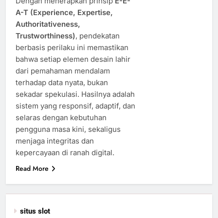
Dengan menerapkan prinsip
E-E-
A-T (Experience, Expertise,
Authoritativeness,
Trustworthiness)
, pendekatan
berbasis perilaku ini memastikan
bahwa setiap elemen desain lahir
dari pemahaman mendalam
terhadap data nyata, bukan
sekadar spekulasi. Hasilnya adalah
sistem yang responsif, adaptif, dan
selaras dengan kebutuhan
pengguna masa kini, sekaligus
menjaga integritas dan
kepercayaan di ranah digital.
Read More
situs slot