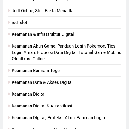
Judi Online, Slot, Fakta Menarik
judi slot
Keamanan & Infrastruktur Digital
Keamanan Akun Game, Panduan Login Pokemon, Tips
Login Aman, Proteksi Data Digital, Tutorial Game Mobile,
Otentikasi Online
Keamanan Bermain Togel
Keamanan Data & Akses Digital
Keamanan Digital
Keamanan Digital & Autentikasi
Keamanan Digital, Proteksi Akun, Panduan Login