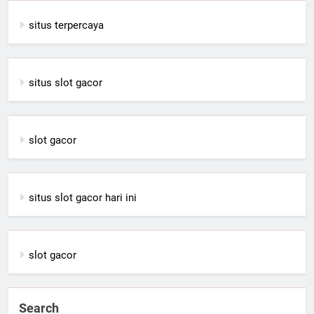
situs terpercaya
situs slot gacor
slot gacor
situs slot gacor hari ini
slot gacor
Search