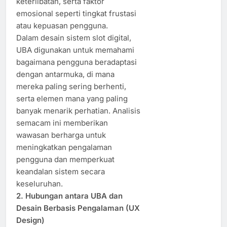
keterlibatan, serta faktor
emosional seperti tingkat frustasi
atau kepuasan pengguna.
Dalam desain sistem slot digital,
UBA digunakan untuk memahami
bagaimana pengguna beradaptasi
dengan antarmuka, di mana
mereka paling sering berhenti,
serta elemen mana yang paling
banyak menarik perhatian. Analisis
semacam ini memberikan
wawasan berharga untuk
meningkatkan pengalaman
pengguna dan memperkuat
keandalan sistem secara
keseluruhan.
2. Hubungan antara UBA dan
Desain Berbasis Pengalaman (UX
Design)