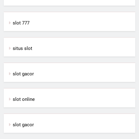
slot 777
situs slot
slot gacor
slot online
slot gacor