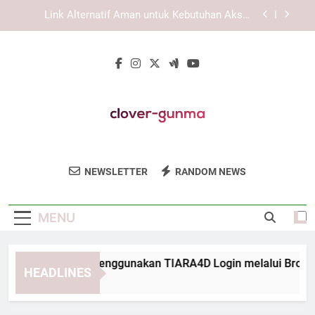
Skip
EDWINSLOT Login Cepat: Tips Masuk Akun tanpa
to
Kendala
content
Login Edwinslot Tanpa Ribet untuk Pengguna
Aktif yang Mengutamakan Akses Praktis
Langkah Aman Menggunakan TIARA4D Login
melalui Browser
Link Alternatif Aman untuk Kebutuhan Akses
Harian
EDWINSLOT Login Cepat: Tips Masuk Akun tanpa
Kendala
Clover Gunma
Dapatkan Produk Alami Yang Mendukung
Login Edwinslot Tanpa Ribet untuk Pengguna
NEWSLETTER
RANDOM NEWS
Aktif yang Mengutamakan Akses Praktis
Keberlanjutan Lingkungan Dari Clover
Gunma.
MENU
angkah Aman Menggunakan TIARA4D Login melalui Browser
HEADLINES
Month Ago