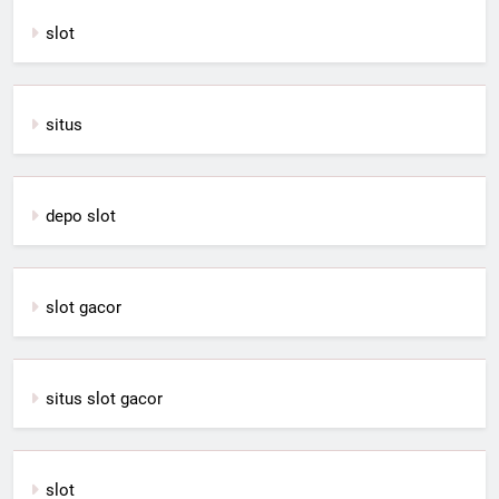
slot
situs
depo slot
slot gacor
situs slot gacor
slot