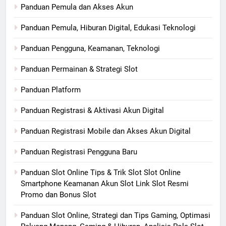
Panduan Pemula dan Akses Akun
Panduan Pemula, Hiburan Digital, Edukasi Teknologi
Panduan Pengguna, Keamanan, Teknologi
Panduan Permainan & Strategi Slot
Panduan Platform
Panduan Registrasi & Aktivasi Akun Digital
Panduan Registrasi Mobile dan Akses Akun Digital
Panduan Registrasi Pengguna Baru
Panduan Slot Online Tips & Trik Slot Slot Online
Smartphone Keamanan Akun Slot Link Slot Resmi
Promo dan Bonus Slot
Panduan Slot Online, Strategi dan Tips Gaming, Optimasi