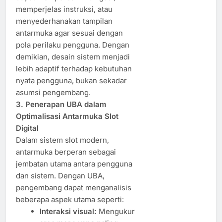
memperjelas instruksi, atau
menyederhanakan tampilan
antarmuka agar sesuai dengan
pola perilaku pengguna. Dengan
demikian, desain sistem menjadi
lebih adaptif terhadap kebutuhan
nyata pengguna, bukan sekadar
asumsi pengembang.
3. Penerapan UBA dalam
Optimalisasi Antarmuka Slot
Digital
Dalam sistem slot modern,
antarmuka berperan sebagai
jembatan utama antara pengguna
dan sistem. Dengan UBA,
pengembang dapat menganalisis
beberapa aspek utama seperti:
Interaksi visual:
Mengukur