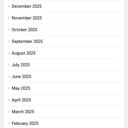
December 2025
November 2025
October 2025
September 2025
August 2025
July 2025
June 2025
May 2025
April 2025
March 2025
February 2025