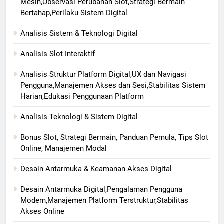
Mesin,Observasi Perubahan Slot,Strategi Bermain
Bertahap,Perilaku Sistem Digital
Analisis Sistem & Teknologi Digital
Analisis Slot Interaktif
Analisis Struktur Platform Digital,UX dan Navigasi
Pengguna,Manajemen Akses dan Sesi,Stabilitas Sistem
Harian,Edukasi Penggunaan Platform
Analisis Teknologi & Sistem Digital
Bonus Slot, Strategi Bermain, Panduan Pemula, Tips Slot
Online, Manajemen Modal
Desain Antarmuka & Keamanan Akses Digital
Desain Antarmuka Digital,Pengalaman Pengguna
Modern,Manajemen Platform Terstruktur,Stabilitas
Akses Online