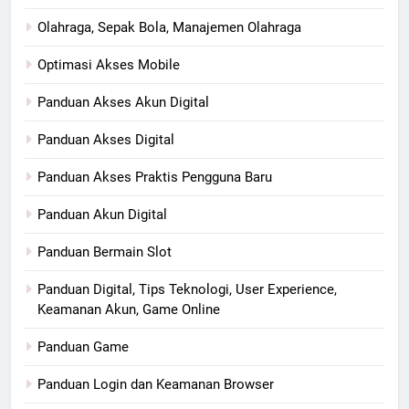
Olahraga, Sepak Bola, Manajemen Olahraga
Optimasi Akses Mobile
Panduan Akses Akun Digital
Panduan Akses Digital
Panduan Akses Praktis Pengguna Baru
Panduan Akun Digital
Panduan Bermain Slot
Panduan Digital, Tips Teknologi, User Experience,
Keamanan Akun, Game Online
Panduan Game
Panduan Login dan Keamanan Browser