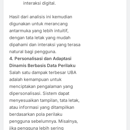
interaksi digital.
Hasil dari analisis ini kemudian
digunakan untuk merancang
antarmuka yang lebih intuitif,
dengan tata letak yang mudah
dipahami dan interaksi yang terasa
natural bagi pengguna.
4. Personalisasi dan Adaptasi
Dinamis Berbasis Data Perilaku
Salah satu dampak terbesar UBA
adalah kemampuan untuk
menciptakan pengalaman yang
dipersonalisasi. Sistem dapat
menyesuaikan tampilan, tata letak,
atau informasi yang ditampilkan
berdasarkan pola perilaku
pengguna sebelumnya. Misalnya,
jika pengguna lebih sering