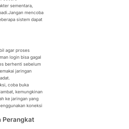
akter sementara,
ribadi.Jangan mencoba
eberapa sistem dapat
il agar proses
aman login bisa gagal
es berhenti sebelum
memakai jaringan
adat.
ksi, coba buka
a lambat, kemungkinan
ah ke jaringan yang
u menggunakan koneksi
n Perangkat