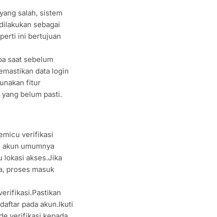
yang salah, sistem
dilakukan sebagai
rti ini bertujuan
pa saat sebelum
mastikan data login
unakan fitur
yang belum pasti.
micu verifikasi
is akun umumnya
 lokasi akses.Jika
na, proses masuk
erifikasi.Pastikan
daftar pada akun.Ikuti
e verifikasi kepada