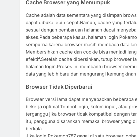
Cache Browser yang Menumpuk
Cache adalah data sementara yang disimpan brows
dapat dibuka lebih cepat.Namun, cache yang terlalu
sesuai dengan pembaruan halaman dapat menyeba
akses.Pada beberapa kasus, halaman login Pokemon
sempurna karena browser masih membaca data la
Membersihkan cache dan cookie bisa menjadi lan
efektif.Setelah cache dibersihkan, tutup browser l
halaman login.Proses ini membantu browser memu
data yang lebih baru dan mengurangi kemungkinan 
Browser Tidak Diperbarui
Browser versi lama dapat menyebabkan beberapa e
bekerja optimal.Tombol login, kolom input, atau pros
terganggu jika browser tidak kompatibel dengan ta
itu, pengguna disarankan memakai browser yang di
berkala.
Jika login Pokemon787 gagal di satu browser, coba