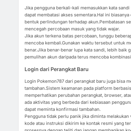
Jika pengguna berkali-kali memasukkan kata sandi 
dapat membatasi akses sementara.Hal ini biasanya 
bentuk perlindungan terhadap akun.Pembatasan sepe
mencegah percobaan masuk yang tidak wajar.
Jika akun terkena batas percobaan, tunggu bebera
mencoba kembali.Gunakan waktu tersebut untuk me
benar.Jika benar-benar lupa kata sandi, lebih baik g
pemulihan akun daripada terus mencoba kombinasi 
Login dari Perangkat Baru
Login Pokemon787 dari perangkat baru juga bisa me
tambahan.Sistem keamanan pada platform berbas
memperhatikan perubahan perangkat, browser, atau
ada aktivitas yang berbeda dari kebiasaan penggu
dapat meminta konfirmasi tambahan.
Pengguna tidak perlu panik jika diminta melakukan v
kode atau instruksi dikirim ke kontak resmi yang ter
prosesnya dengan teliti dan jangan membagikan kod