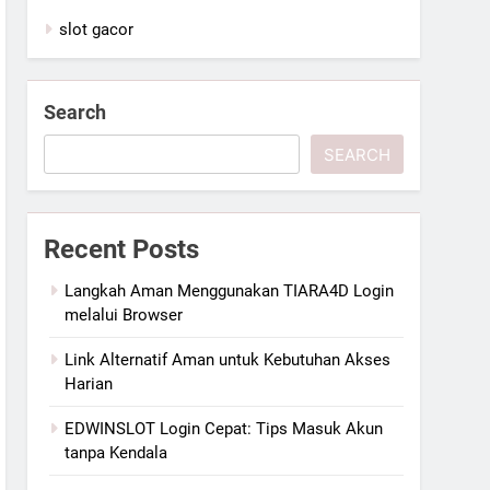
slot gacor
Search
SEARCH
Recent Posts
Langkah Aman Menggunakan TIARA4D Login
melalui Browser
Link Alternatif Aman untuk Kebutuhan Akses
Harian
EDWINSLOT Login Cepat: Tips Masuk Akun
tanpa Kendala