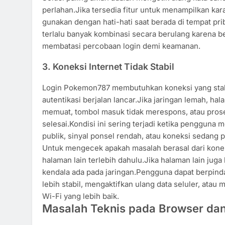
perlahan.Jika tersedia fitur untuk menampilkan kar
gunakan dengan hati-hati saat berada di tempat p
terlalu banyak kombinasi secara berulang karena b
membatasi percobaan login demi keamanan.
3. Koneksi Internet Tidak Stabil
Login Pokemon787 membutuhkan koneksi yang stab
autentikasi berjalan lancar.Jika jaringan lemah, hal
memuat, tombol masuk tidak merespons, atau pros
selesai.Kondisi ini sering terjadi ketika pengguna 
publik, sinyal ponsel rendah, atau koneksi sedang p
Untuk mengecek apakah masalah berasal dari kone
halaman lain terlebih dahulu.Jika halaman lain jug
kendala ada pada jaringan.Pengguna dapat berpind
lebih stabil, mengaktifkan ulang data seluler, ata
Wi-Fi yang lebih baik.
Masalah Teknis pada Browser da