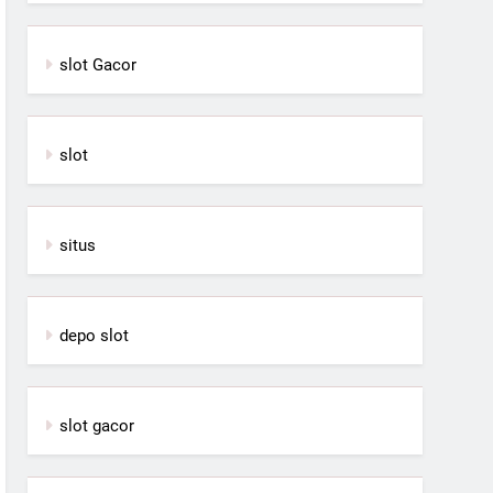
slot Gacor
slot
situs
depo slot
slot gacor