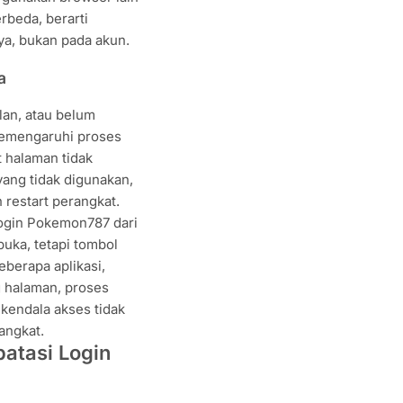
rbeda, berarti
a, bukan pada akun.
a
lan, atau belum
memengaruhi proses
 halaman tidak
ang tidak digunakan,
restart perangkat.
ogin Pokemon787 dari
uka, tetapi tombol
berapa aplikasi,
 halaman, proses
 kendala akses tidak
rangkat.
atasi Login