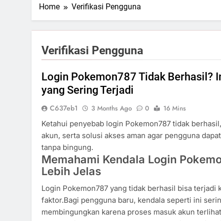
Home
Verifikasi Pengguna
Verifikasi Pengguna
Login Pokemon787 Tidak Berhasil? I
yang Sering Terjadi
C637eb1
3 Months Ago
0
16 Mins
Ketahui penyebab login Pokemon787 tidak berhasi
akun, serta solusi akses aman agar pengguna dapat
tanpa bingung.
Memahami Kendala Login Pokemo
Lebih Jelas
Login Pokemon787 yang tidak berhasil bisa terjadi
faktor.Bagi pengguna baru, kendala seperti ini seri
membingungkan karena proses masuk akun terlihat 