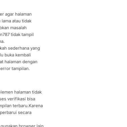
er agar halaman
 lama atau tidak
bkan masalah
787 tidak tampil
ma.
gkah sederhana yang
alu buka kembali
at halaman dengan
error tampilan.
lemen halaman tidak
es verifikasi bisa
mpilan terbaru.Karena
perbarui secara
 gunakan browser lain