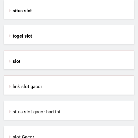
situs slot
togel slot
slot
link slot gacor
situs slot gacor hari ini
slot Gacor