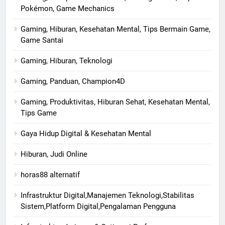
Pokémon, Game Mechanics
Gaming, Hiburan, Kesehatan Mental, Tips Bermain Game,
Game Santai
Gaming, Hiburan, Teknologi
Gaming, Panduan, Champion4D
Gaming, Produktivitas, Hiburan Sehat, Kesehatan Mental,
Tips Game
Gaya Hidup Digital & Kesehatan Mental
Hiburan, Judi Online
horas88 alternatif
Infrastruktur Digital,Manajemen Teknologi,Stabilitas
Sistem,Platform Digital,Pengalaman Pengguna