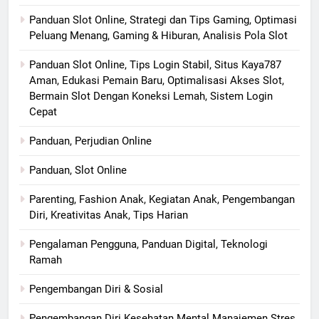
Panduan Slot Online, Strategi dan Tips Gaming, Optimasi
Peluang Menang, Gaming & Hiburan, Analisis Pola Slot
Panduan Slot Online, Tips Login Stabil, Situs Kaya787
Aman, Edukasi Pemain Baru, Optimalisasi Akses Slot,
Bermain Slot Dengan Koneksi Lemah, Sistem Login
Cepat
Panduan, Perjudian Online
Panduan, Slot Online
Parenting, Fashion Anak, Kegiatan Anak, Pengembangan
Diri, Kreativitas Anak, Tips Harian
Pengalaman Pengguna, Panduan Digital, Teknologi
Ramah
Pengembangan Diri & Sosial
Pengembangan Diri Kesehatan Mental Manajemen Stres