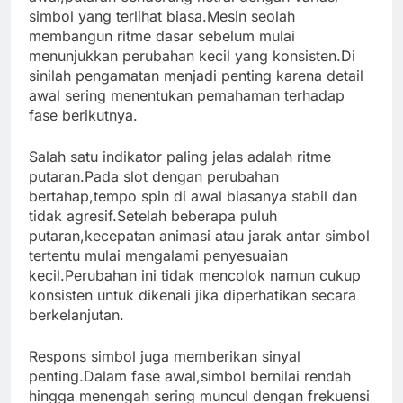
simbol yang terlihat biasa.Mesin seolah
membangun ritme dasar sebelum mulai
menunjukkan perubahan kecil yang konsisten.Di
sinilah pengamatan menjadi penting karena detail
awal sering menentukan pemahaman terhadap
fase berikutnya.
Salah satu indikator paling jelas adalah ritme
putaran.Pada slot dengan perubahan
bertahap,tempo spin di awal biasanya stabil dan
tidak agresif.Setelah beberapa puluh
putaran,kecepatan animasi atau jarak antar simbol
tertentu mulai mengalami penyesuaian
kecil.Perubahan ini tidak mencolok namun cukup
konsisten untuk dikenali jika diperhatikan secara
berkelanjutan.
Respons simbol juga memberikan sinyal
penting.Dalam fase awal,simbol bernilai rendah
hingga menengah sering muncul dengan frekuensi