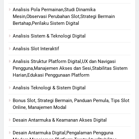
Analisis Pola Permainan,Studi Dinamika
Mesin,Observasi Perubahan Slot,Strategi Bermain
Bertahap,Perilaku Sistem Digital
Analisis Sistem & Teknologi Digital
Analisis Slot Interaktif
Analisis Struktur Platform Digital,UX dan Navigasi
Pengguna,Manajemen Akses dan Sesi,Stabilitas Sistem
Harian,Edukasi Penggunaan Platform
Analisis Teknologi & Sistem Digital
Bonus Slot, Strategi Bermain, Panduan Pemula, Tips Slot
Online, Manajemen Modal
Desain Antarmuka & Keamanan Akses Digital
Desain Antarmuka Digital,Pengalaman Pengguna