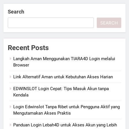
Search
SEARCH
Recent Posts
Langkah Aman Menggunakan TIARA4D Login melalui
Browser
Link Alternatif Aman untuk Kebutuhan Akses Harian
EDWINSLOT Login Cepat: Tips Masuk Akun tanpa
Kendala
Login Edwinslot Tanpa Ribet untuk Pengguna Aktif yang
Mengutamakan Akses Praktis
Panduan Login Lebah4D untuk Akses Akun yang Lebih