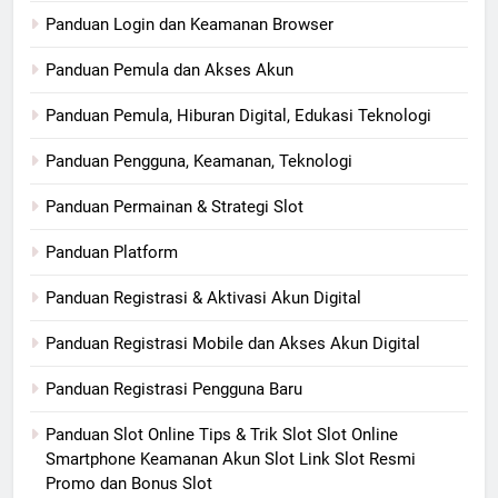
Panduan Login dan Keamanan Browser
Panduan Pemula dan Akses Akun
Panduan Pemula, Hiburan Digital, Edukasi Teknologi
Panduan Pengguna, Keamanan, Teknologi
Panduan Permainan & Strategi Slot
Panduan Platform
Panduan Registrasi & Aktivasi Akun Digital
Panduan Registrasi Mobile dan Akses Akun Digital
Panduan Registrasi Pengguna Baru
Panduan Slot Online Tips & Trik Slot Slot Online
Smartphone Keamanan Akun Slot Link Slot Resmi
Promo dan Bonus Slot