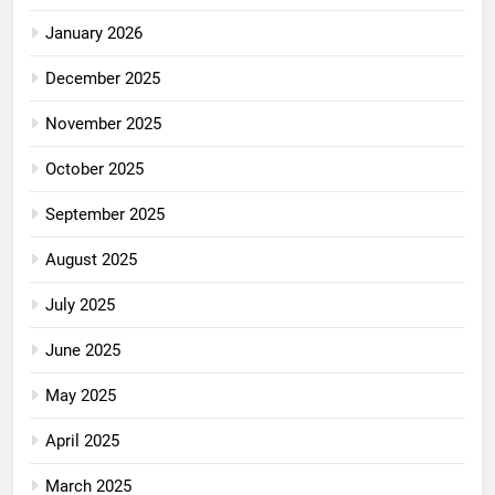
January 2026
December 2025
November 2025
October 2025
September 2025
August 2025
July 2025
June 2025
May 2025
April 2025
March 2025