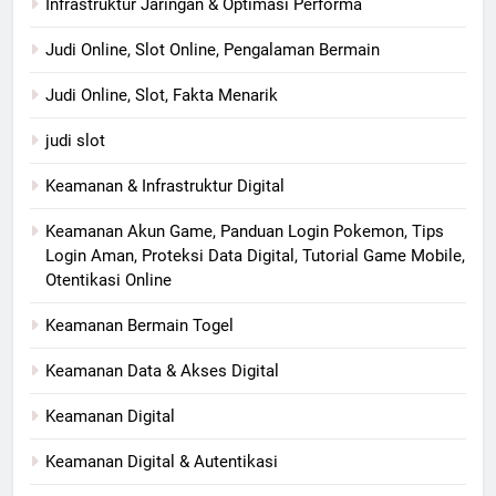
Infrastruktur Jaringan & Optimasi Performa
Judi Online, Slot Online, Pengalaman Bermain
Judi Online, Slot, Fakta Menarik
judi slot
Keamanan & Infrastruktur Digital
Keamanan Akun Game, Panduan Login Pokemon, Tips
Login Aman, Proteksi Data Digital, Tutorial Game Mobile,
Otentikasi Online
Keamanan Bermain Togel
Keamanan Data & Akses Digital
Keamanan Digital
Keamanan Digital & Autentikasi