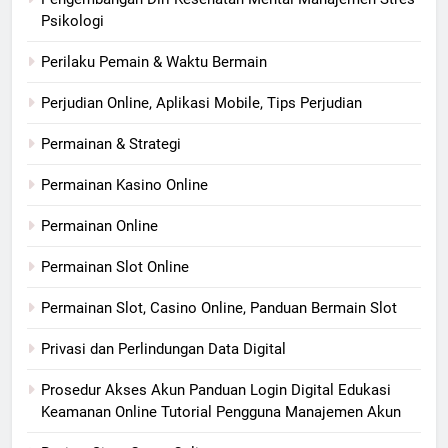
Psikologi
Perilaku Pemain & Waktu Bermain
Perjudian Online, Aplikasi Mobile, Tips Perjudian
Permainan & Strategi
Permainan Kasino Online
Permainan Online
Permainan Slot Online
Permainan Slot, Casino Online, Panduan Bermain Slot
Privasi dan Perlindungan Data Digital
Prosedur Akses Akun Panduan Login Digital Edukasi
Keamanan Online Tutorial Pengguna Manajemen Akun