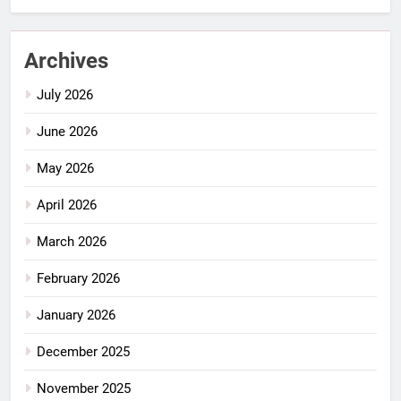
Archives
July 2026
June 2026
May 2026
April 2026
March 2026
February 2026
January 2026
December 2025
November 2025