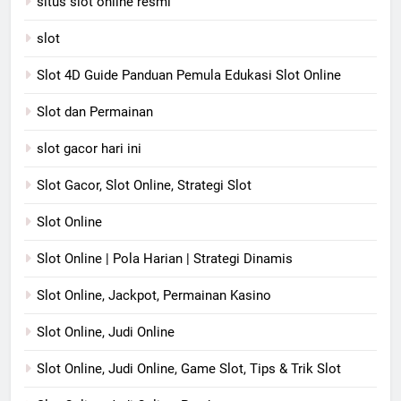
situs slot online resmi
slot
Slot 4D Guide Panduan Pemula Edukasi Slot Online
Slot dan Permainan
slot gacor hari ini
Slot Gacor, Slot Online, Strategi Slot
Slot Online
Slot Online | Pola Harian | Strategi Dinamis
Slot Online, Jackpot, Permainan Kasino
Slot Online, Judi Online
Slot Online, Judi Online, Game Slot, Tips & Trik Slot