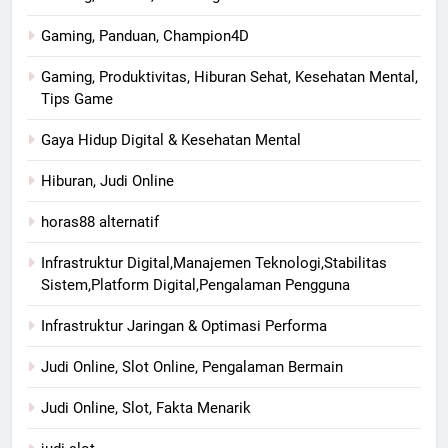
Gaming, Panduan, Champion4D
Gaming, Produktivitas, Hiburan Sehat, Kesehatan Mental,
Tips Game
Gaya Hidup Digital & Kesehatan Mental
Hiburan, Judi Online
horas88 alternatif
Infrastruktur Digital,Manajemen Teknologi,Stabilitas
Sistem,Platform Digital,Pengalaman Pengguna
Infrastruktur Jaringan & Optimasi Performa
Judi Online, Slot Online, Pengalaman Bermain
Judi Online, Slot, Fakta Menarik