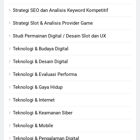
Strategi SEO dan Analisis Keyword Kompetitif
Strategi Slot & Analisis Provider Game
Studi Permainan Digital / Desain Slot dan UX
Teknologi & Budaya Digital
Teknologi & Desain Digital
Teknologi & Evaluasi Performa
Teknologi & Gaya Hidup
Teknologi & Internet
Teknologi & Keamanan Siber
Teknologi & Mobile
Teknologi & Pengalaman Digital