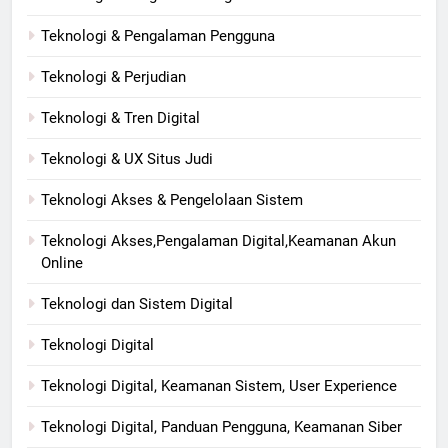
Teknologi & Pengalaman Pengguna
Teknologi & Perjudian
Teknologi & Tren Digital
Teknologi & UX Situs Judi
Teknologi Akses & Pengelolaan Sistem
Teknologi Akses,Pengalaman Digital,Keamanan Akun
Online
Teknologi dan Sistem Digital
Teknologi Digital
Teknologi Digital, Keamanan Sistem, User Experience
Teknologi Digital, Panduan Pengguna, Keamanan Siber