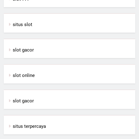
situs slot
slot gacor
slot online
slot gacor
situs terpercaya