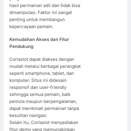
hasil permainan adil dan tidak bisa
dimanipulasi. Faktor ini sangat
penting untuk membangun
kepercayaan pemain.
Kemudahan Akses dan Fitur
Pendukung
Corlaslot dapat diakses dengan
mudah melalui berbagai perangkat
seperti smartphone, tablet, dan
komputer. Situs ini didesain
responsif dan user-friendly
sehingga semua pemain, baik
pemula maupun berpengalaman,
dapat menikmati permainan tanpa
kesulitan navigasi.
Selain itu, Corlaslot menyediakan
fitur demo yang memungkinkan