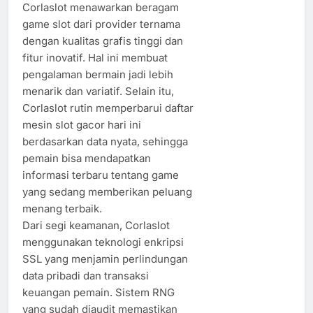
Corlaslot menawarkan beragam
game slot dari provider ternama
dengan kualitas grafis tinggi dan
fitur inovatif. Hal ini membuat
pengalaman bermain jadi lebih
menarik dan variatif. Selain itu,
Corlaslot rutin memperbarui daftar
mesin slot gacor hari ini
berdasarkan data nyata, sehingga
pemain bisa mendapatkan
informasi terbaru tentang game
yang sedang memberikan peluang
menang terbaik.
Dari segi keamanan, Corlaslot
menggunakan teknologi enkripsi
SSL yang menjamin perlindungan
data pribadi dan transaksi
keuangan pemain. Sistem RNG
yang sudah diaudit memastikan