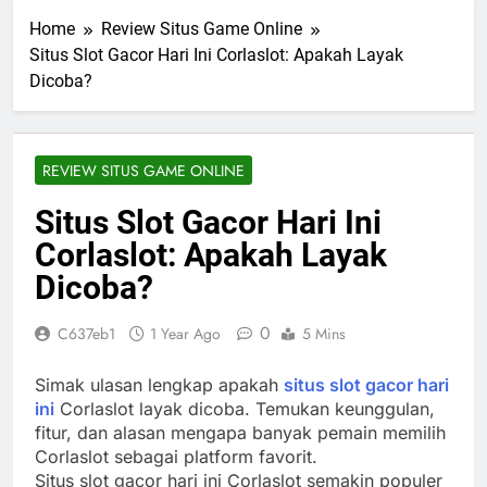
Home
Review Situs Game Online
Situs Slot Gacor Hari Ini Corlaslot: Apakah Layak
Dicoba?
REVIEW SITUS GAME ONLINE
Situs Slot Gacor Hari Ini
Corlaslot: Apakah Layak
Dicoba?
0
C637eb1
1 Year Ago
5 Mins
Simak ulasan lengkap apakah
situs slot gacor hari
ini
Corlaslot layak dicoba. Temukan keunggulan,
fitur, dan alasan mengapa banyak pemain memilih
Corlaslot sebagai platform favorit.
Situs slot gacor hari ini Corlaslot semakin populer