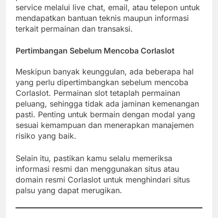
service melalui live chat, email, atau telepon untuk
mendapatkan bantuan teknis maupun informasi
terkait permainan dan transaksi.
Pertimbangan Sebelum Mencoba Corlaslot
Meskipun banyak keunggulan, ada beberapa hal
yang perlu dipertimbangkan sebelum mencoba
Corlaslot. Permainan slot tetaplah permainan
peluang, sehingga tidak ada jaminan kemenangan
pasti. Penting untuk bermain dengan modal yang
sesuai kemampuan dan menerapkan manajemen
risiko yang baik.
Selain itu, pastikan kamu selalu memeriksa
informasi resmi dan menggunakan situs atau
domain resmi Corlaslot untuk menghindari situs
palsu yang dapat merugikan.