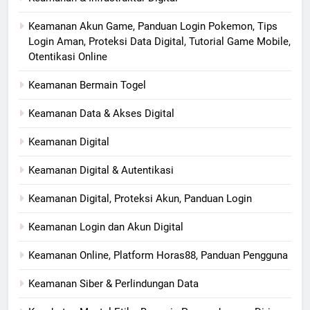
Keamanan Akun Game, Panduan Login Pokemon, Tips
Login Aman, Proteksi Data Digital, Tutorial Game Mobile,
Otentikasi Online
Keamanan Bermain Togel
Keamanan Data & Akses Digital
Keamanan Digital
Keamanan Digital & Autentikasi
Keamanan Digital, Proteksi Akun, Panduan Login
Keamanan Login dan Akun Digital
Keamanan Online, Platform Horas88, Panduan Pengguna
Keamanan Siber & Perlindungan Data