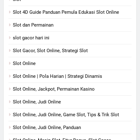
Slot 4D Guide Panduan Pemula Edukasi Slot Online
Slot dan Permainan
slot gacor hari ini
Slot Gacor, Slot Online, Strategi Slot
Slot Online
Slot Online | Pola Harian | Strategi Dinamis
Slot Online, Jackpot, Permainan Kasino
Slot Online, Judi Online
Slot Online, Judi Online, Game Slot, Tips & Trik Slot
Slot Online, Judi Online, Panduan