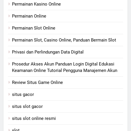
Permainan Kasino Online
Permainan Online
Permainan Slot Online
Permainan Slot, Casino Online, Panduan Bermain Slot
Privasi dan Perlindungan Data Digital
Prosedur Akses Akun Panduan Login Digital Edukasi
Keamanan Online Tutorial Pengguna Manajemen Akun
Review Situs Game Online
situs gacor
situs slot gacor
situs slot online resmi
slot