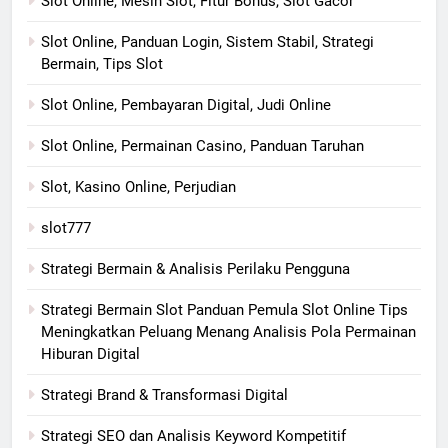
Slot Online, Mesin Slot, Fitur Bonus, Slot Gacor
Slot Online, Panduan Login, Sistem Stabil, Strategi
Bermain, Tips Slot
Slot Online, Pembayaran Digital, Judi Online
Slot Online, Permainan Casino, Panduan Taruhan
Slot, Kasino Online, Perjudian
slot777
Strategi Bermain & Analisis Perilaku Pengguna
Strategi Bermain Slot Panduan Pemula Slot Online Tips
Meningkatkan Peluang Menang Analisis Pola Permainan
Hiburan Digital
Strategi Brand & Transformasi Digital
Strategi SEO dan Analisis Keyword Kompetitif