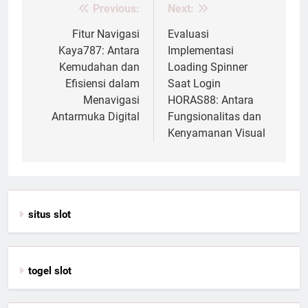
Previous:
Next:
Post
navigation
Fitur Navigasi
Evaluasi
Kaya787: Antara
Implementasi
Kemudahan dan
Loading Spinner
Efisiensi dalam
Saat Login
Menavigasi
HORAS88: Antara
Antarmuka Digital
Fungsionalitas dan
Kenyamanan Visual
situs slot
togel slot