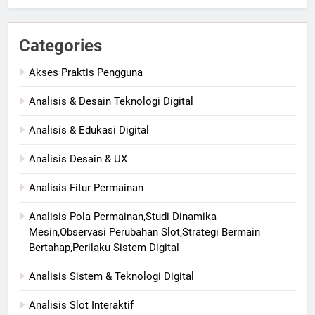
Categories
Akses Praktis Pengguna
Analisis & Desain Teknologi Digital
Analisis & Edukasi Digital
Analisis Desain & UX
Analisis Fitur Permainan
Analisis Pola Permainan,Studi Dinamika
Mesin,Observasi Perubahan Slot,Strategi Bermain
Bertahap,Perilaku Sistem Digital
Analisis Sistem & Teknologi Digital
Analisis Slot Interaktif