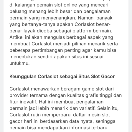
di kalangan pemain slot online yang mencari
peluang menang lebih besar dan pengalaman
bermain yang menyenangkan. Namun, banyak
yang bertanya-tanya apakah Corlaslot benar-
benar layak dicoba sebagai platform bermain.
Artikel ini akan mengulas berbagai aspek yang
membuat Corlaslot menjadi pilihan menarik serta
beberapa pertimbangan penting agar kamu bisa
menentukan sendiri apakah situs ini sesuai
untukmu.
Keunggulan Corlaslot sebagai Situs Slot Gacor
Corlaslot menawarkan beragam game slot dari
provider ternama dengan kualitas grafis tinggi dan
fitur inovatif. Hal ini membuat pengalaman
bermain jadi lebih menarik dan variatif. Selain itu,
Corlaslot rutin memperbarui daftar mesin slot
gacor hari ini berdasarkan data nyata, sehingga
pemain bisa mendapatkan informasi terbaru