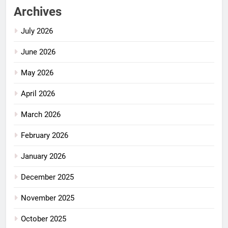
Archives
July 2026
June 2026
May 2026
April 2026
March 2026
February 2026
January 2026
December 2025
November 2025
October 2025