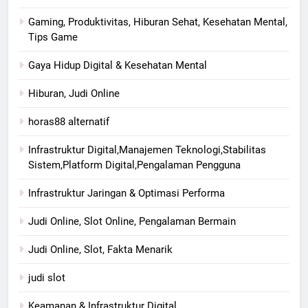
Gaming, Produktivitas, Hiburan Sehat, Kesehatan Mental,
Tips Game
Gaya Hidup Digital & Kesehatan Mental
Hiburan, Judi Online
horas88 alternatif
Infrastruktur Digital,Manajemen Teknologi,Stabilitas
Sistem,Platform Digital,Pengalaman Pengguna
Infrastruktur Jaringan & Optimasi Performa
Judi Online, Slot Online, Pengalaman Bermain
Judi Online, Slot, Fakta Menarik
judi slot
Keamanan & Infrastruktur Digital