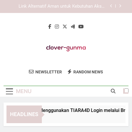
Skip
EDWINSLOT Login Cepat: Tips Masuk Akun tanpa
to
Kendala
content
Login Edwinslot Tanpa Ribet untuk Pengguna
Aktif yang Mengutamakan Akses Praktis
Langkah Aman Menggunakan TIARA4D Login
melalui Browser
Link Alternatif Aman untuk Kebutuhan Akses
Harian
EDWINSLOT Login Cepat: Tips Masuk Akun tanpa
Kendala
Clover Gunma
Dapatkan Produk Alami Yang Mendukung
Login Edwinslot Tanpa Ribet untuk Pengguna
NEWSLETTER
RANDOM NEWS
Aktif yang Mengutamakan Akses Praktis
Keberlanjutan Lingkungan Dari Clover
Gunma.
MENU
angkah Aman Menggunakan TIARA4D Login melalui Browser
HEADLINES
 Weeks Ago