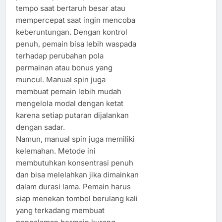
tempo saat bertaruh besar atau
mempercepat saat ingin mencoba
keberuntungan. Dengan kontrol
penuh, pemain bisa lebih waspada
terhadap perubahan pola
permainan atau bonus yang
muncul. Manual spin juga
membuat pemain lebih mudah
mengelola modal dengan ketat
karena setiap putaran dijalankan
dengan sadar.
Namun, manual spin juga memiliki
kelemahan. Metode ini
membutuhkan konsentrasi penuh
dan bisa melelahkan jika dimainkan
dalam durasi lama. Pemain harus
siap menekan tombol berulang kali
yang terkadang membuat