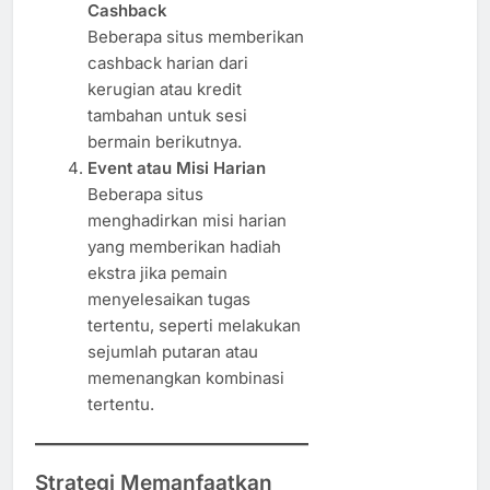
Cashback
Beberapa situs memberikan
cashback harian dari
kerugian atau kredit
tambahan untuk sesi
bermain berikutnya.
Event atau Misi Harian
Beberapa situs
menghadirkan misi harian
yang memberikan hadiah
ekstra jika pemain
menyelesaikan tugas
tertentu, seperti melakukan
sejumlah putaran atau
memenangkan kombinasi
tertentu.
Strategi Memanfaatkan