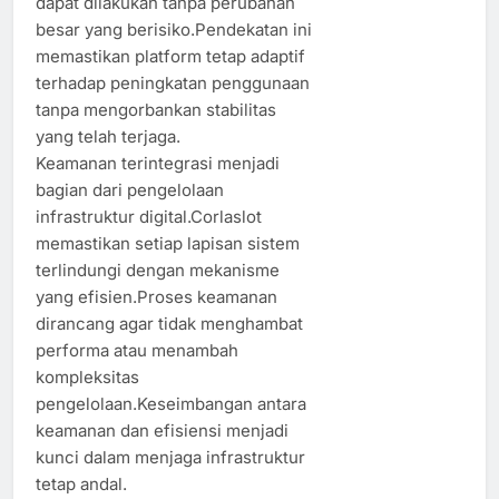
dapat dilakukan tanpa perubahan
besar yang berisiko.Pendekatan ini
memastikan platform tetap adaptif
terhadap peningkatan penggunaan
tanpa mengorbankan stabilitas
yang telah terjaga.
Keamanan terintegrasi menjadi
bagian dari pengelolaan
infrastruktur digital.Corlaslot
memastikan setiap lapisan sistem
terlindungi dengan mekanisme
yang efisien.Proses keamanan
dirancang agar tidak menghambat
performa atau menambah
kompleksitas
pengelolaan.Keseimbangan antara
keamanan dan efisiensi menjadi
kunci dalam menjaga infrastruktur
tetap andal.