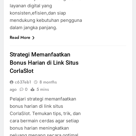
layanan digital yang
konsisten,efisien,dan siap
mendukung kebutuhan pengguna
dalam jangka panjang.
Read More
Strategi Memanfaatkan
Bonus Harian di Link Situs
CorlaSlot
c637eb1
8 months
ago
0
5 mins
Pelajari strategi memanfaatkan
bonus harian di link situs
CorlaSlot. Temukan tips, trik, dan
cara bermain cerdas agar setiap
bonus harian meningkatkan
peluang menang secara optimal.