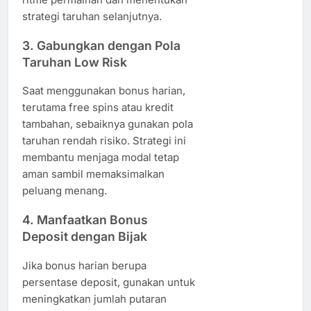
strategi taruhan selanjutnya.
3.
Gabungkan dengan Pola
Taruhan Low Risk
Saat menggunakan bonus harian,
terutama free spins atau kredit
tambahan, sebaiknya gunakan pola
taruhan rendah risiko. Strategi ini
membantu menjaga modal tetap
aman sambil memaksimalkan
peluang menang.
4.
Manfaatkan Bonus
Deposit dengan Bijak
Jika bonus harian berupa
persentase deposit, gunakan untuk
meningkatkan jumlah putaran