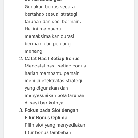
Gunakan bonus secara
bertahap sesuai strategi
taruhan dan sesi bermain.
Hal ini membantu
memaksimalkan durasi
bermain dan peluang
menang.
Catat Hasil Setiap Bonus
Mencatat hasil setiap bonus
harian membantu pemain
menilai efektivitas strategi
yang digunakan dan
menyesuaikan pola taruhan
di sesi berikutnya.
Fokus pada Slot dengan
Fitur Bonus Optimal
Pilih slot yang menyediakan
fitur bonus tambahan