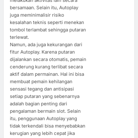
melakukan aktivitas lain secara
bersamaan. Selain itu, Autoplay
juga meminimalisir risiko
kesalahan teknis seperti menekan
tombol terlambat sehingga putaran
terlewat.
Namun, ada juga kekurangan dari
fitur Autoplay. Karena putaran
dijalankan secara otomatis, pemain
cenderung kurang terlibat secara
aktif dalam permainan. Hal ini bisa
membuat pemain kehilangan
sensasi tegang dan antisipasi
setiap putaran yang sebenarnya
adalah bagian penting dari
pengalaman bermain slot. Selain
itu, penggunaan Autoplay yang
tidak terkendali bisa menyebabkan
kerugian yang lebih cepat jika