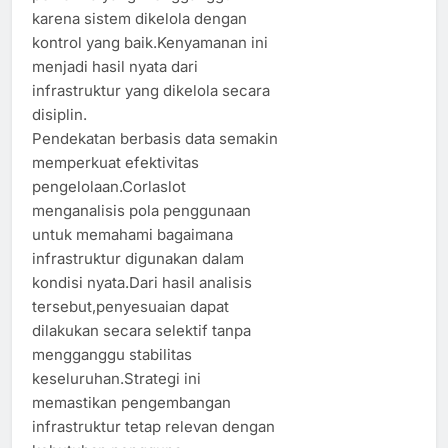
karena sistem dikelola dengan
kontrol yang baik.Kenyamanan ini
menjadi hasil nyata dari
infrastruktur yang dikelola secara
disiplin.
Pendekatan berbasis data semakin
memperkuat efektivitas
pengelolaan.Corlaslot
menganalisis pola penggunaan
untuk memahami bagaimana
infrastruktur digunakan dalam
kondisi nyata.Dari hasil analisis
tersebut,penyesuaian dapat
dilakukan secara selektif tanpa
mengganggu stabilitas
keseluruhan.Strategi ini
memastikan pengembangan
infrastruktur tetap relevan dengan