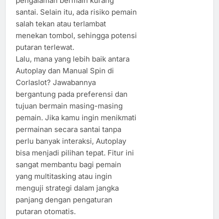
pengalaman bermain kurang
santai. Selain itu, ada risiko pemain
salah tekan atau terlambat
menekan tombol, sehingga potensi
putaran terlewat.
Lalu, mana yang lebih baik antara
Autoplay dan Manual Spin di
Corlaslot? Jawabannya
bergantung pada preferensi dan
tujuan bermain masing-masing
pemain. Jika kamu ingin menikmati
permainan secara santai tanpa
perlu banyak interaksi, Autoplay
bisa menjadi pilihan tepat. Fitur ini
sangat membantu bagi pemain
yang multitasking atau ingin
menguji strategi dalam jangka
panjang dengan pengaturan
putaran otomatis.