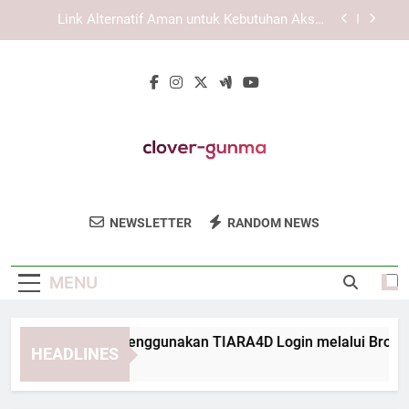
Skip
EDWINSLOT Login Cepat: Tips Masuk Akun tanpa
to
Kendala
content
Login Edwinslot Tanpa Ribet untuk Pengguna
Aktif yang Mengutamakan Akses Praktis
Langkah Aman Menggunakan TIARA4D Login
melalui Browser
Link Alternatif Aman untuk Kebutuhan Akses
Harian
EDWINSLOT Login Cepat: Tips Masuk Akun tanpa
Kendala
Clover Gunma
Dapatkan Produk Alami Yang Mendukung
Login Edwinslot Tanpa Ribet untuk Pengguna
NEWSLETTER
RANDOM NEWS
Aktif yang Mengutamakan Akses Praktis
Keberlanjutan Lingkungan Dari Clover
Gunma.
MENU
ngkah Aman Menggunakan TIARA4D Login melalui Browser
HEADLINES
Weeks Ago