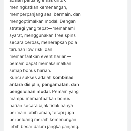
adalah peluang emas untuk
meningkatkan kemenangan,
memperpanjang sesi bermain, dan
mengoptimalkan modal. Dengan
strategi yang tepat—memahami
syarat, menggunakan free spins
secara cerdas, menerapkan pola
taruhan low risk, dan
memanfaatkan event harian—
pemain dapat memaksimalkan
setiap bonus harian.
Kunci sukses adalah
kombinasi
antara disiplin, pengamatan, dan
pengelolaan modal
. Pemain yang
mampu memanfaatkan bonus
harian secara bijak tidak hanya
bermain lebih aman, tetapi juga
berpeluang meraih kemenangan
lebih besar dalam jangka panjang.