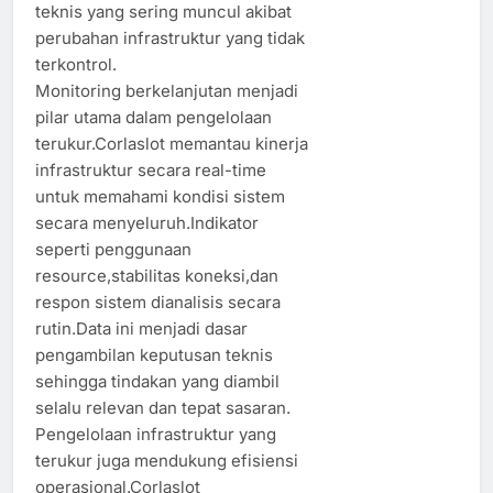
teknis yang sering muncul akibat
perubahan infrastruktur yang tidak
terkontrol.
Monitoring berkelanjutan menjadi
pilar utama dalam pengelolaan
terukur.Corlaslot memantau kinerja
infrastruktur secara real-time
untuk memahami kondisi sistem
secara menyeluruh.Indikator
seperti penggunaan
resource,stabilitas koneksi,dan
respon sistem dianalisis secara
rutin.Data ini menjadi dasar
pengambilan keputusan teknis
sehingga tindakan yang diambil
selalu relevan dan tepat sasaran.
Pengelolaan infrastruktur yang
terukur juga mendukung efisiensi
operasional.Corlaslot