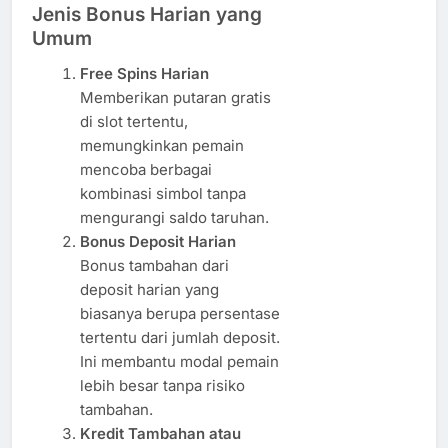
Jenis Bonus Harian yang
Umum
Free Spins Harian
Memberikan putaran gratis
di slot tertentu,
memungkinkan pemain
mencoba berbagai
kombinasi simbol tanpa
mengurangi saldo taruhan.
Bonus Deposit Harian
Bonus tambahan dari
deposit harian yang
biasanya berupa persentase
tertentu dari jumlah deposit.
Ini membantu modal pemain
lebih besar tanpa risiko
tambahan.
Kredit Tambahan atau