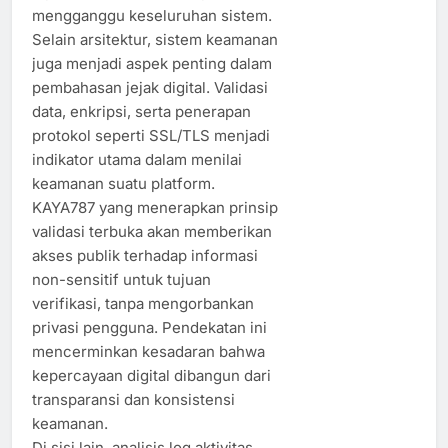
mengganggu keseluruhan sistem.
Selain arsitektur, sistem keamanan
juga menjadi aspek penting dalam
pembahasan jejak digital. Validasi
data, enkripsi, serta penerapan
protokol seperti SSL/TLS menjadi
indikator utama dalam menilai
keamanan suatu platform.
KAYA787 yang menerapkan prinsip
validasi terbuka akan memberikan
akses publik terhadap informasi
non-sensitif untuk tujuan
verifikasi, tanpa mengorbankan
privasi pengguna. Pendekatan ini
mencerminkan kesadaran bahwa
kepercayaan digital dibangun dari
transparansi dan konsistensi
keamanan.
Di sisi lain, analisis log aktivitas