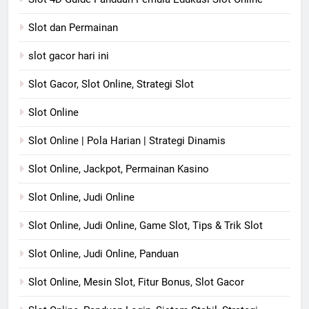
Slot dan Permainan
slot gacor hari ini
Slot Gacor, Slot Online, Strategi Slot
Slot Online
Slot Online | Pola Harian | Strategi Dinamis
Slot Online, Jackpot, Permainan Kasino
Slot Online, Judi Online
Slot Online, Judi Online, Game Slot, Tips & Trik Slot
Slot Online, Judi Online, Panduan
Slot Online, Mesin Slot, Fitur Bonus, Slot Gacor