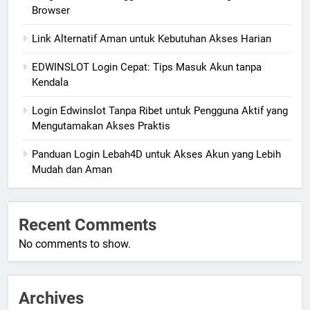
Browser
Link Alternatif Aman untuk Kebutuhan Akses Harian
EDWINSLOT Login Cepat: Tips Masuk Akun tanpa
Kendala
Login Edwinslot Tanpa Ribet untuk Pengguna Aktif yang
Mengutamakan Akses Praktis
Panduan Login Lebah4D untuk Akses Akun yang Lebih
Mudah dan Aman
Recent Comments
No comments to show.
Archives