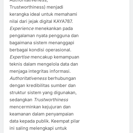
Trustworthiness) menjadi
kerangka ideal untuk memahami
nilai dari jejak digital KAYA787.
Experience
menekankan pada
pengalaman nyata pengguna dan
bagaimana sistem menanggapi
berbagai kondisi operasional.
Expertise
mencakup kemampuan
teknis dalam mengelola data dan
menjaga integritas informasi.
Authoritativeness
berhubungan
dengan kredibilitas sumber dan
struktur sistem yang digunakan,
sedangkan
Trustworthiness
mencerminkan kejujuran dan
keamanan dalam penyampaian
data kepada publik. Keempat pilar
ini saling melengkapi untuk