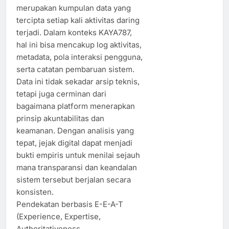
merupakan kumpulan data yang
tercipta setiap kali aktivitas daring
terjadi. Dalam konteks KAYA787,
hal ini bisa mencakup log aktivitas,
metadata, pola interaksi pengguna,
serta catatan pembaruan sistem.
Data ini tidak sekadar arsip teknis,
tetapi juga cerminan dari
bagaimana platform menerapkan
prinsip akuntabilitas dan
keamanan. Dengan analisis yang
tepat, jejak digital dapat menjadi
bukti empiris untuk menilai sejauh
mana transparansi dan keandalan
sistem tersebut berjalan secara
konsisten.
Pendekatan berbasis E-E-A-T
(Experience, Expertise,
Authoritativeness,