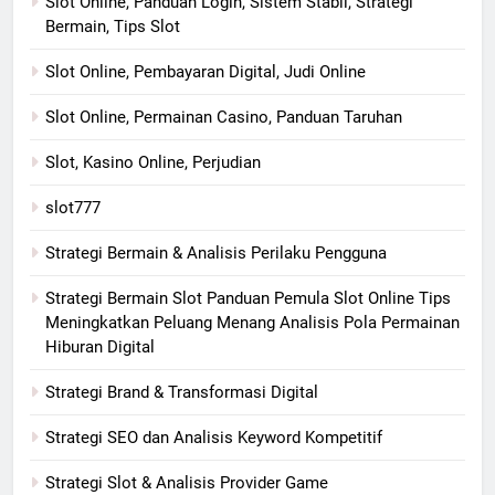
Slot Online, Panduan Login, Sistem Stabil, Strategi
Bermain, Tips Slot
Slot Online, Pembayaran Digital, Judi Online
Slot Online, Permainan Casino, Panduan Taruhan
Slot, Kasino Online, Perjudian
slot777
Strategi Bermain & Analisis Perilaku Pengguna
Strategi Bermain Slot Panduan Pemula Slot Online Tips
Meningkatkan Peluang Menang Analisis Pola Permainan
Hiburan Digital
Strategi Brand & Transformasi Digital
Strategi SEO dan Analisis Keyword Kompetitif
Strategi Slot & Analisis Provider Game