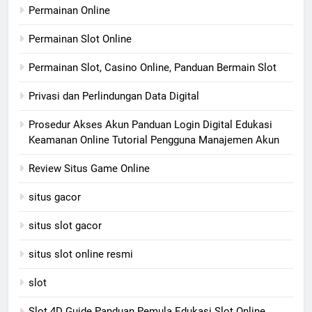
Permainan Online
Permainan Slot Online
Permainan Slot, Casino Online, Panduan Bermain Slot
Privasi dan Perlindungan Data Digital
Prosedur Akses Akun Panduan Login Digital Edukasi
Keamanan Online Tutorial Pengguna Manajemen Akun
Review Situs Game Online
situs gacor
situs slot gacor
situs slot online resmi
slot
Slot 4D Guide Panduan Pemula Edukasi Slot Online