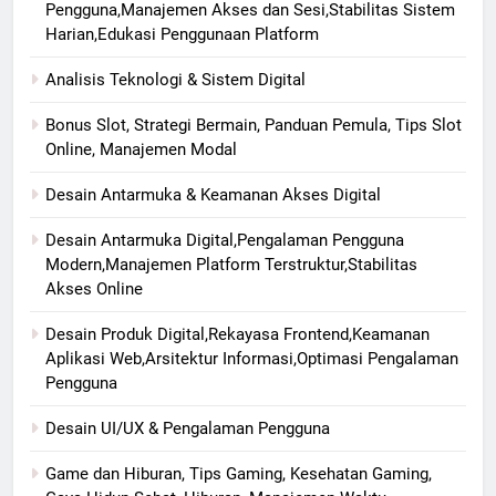
Pengguna,Manajemen Akses dan Sesi,Stabilitas Sistem
Harian,Edukasi Penggunaan Platform
Analisis Teknologi & Sistem Digital
Bonus Slot, Strategi Bermain, Panduan Pemula, Tips Slot
Online, Manajemen Modal
Desain Antarmuka & Keamanan Akses Digital
Desain Antarmuka Digital,Pengalaman Pengguna
Modern,Manajemen Platform Terstruktur,Stabilitas
Akses Online
Desain Produk Digital,Rekayasa Frontend,Keamanan
Aplikasi Web,Arsitektur Informasi,Optimasi Pengalaman
Pengguna
Desain UI/UX & Pengalaman Pengguna
Game dan Hiburan, Tips Gaming, Kesehatan Gaming,