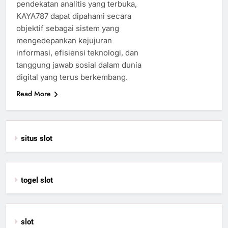
pendekatan analitis yang terbuka,
KAYA787 dapat dipahami secara
objektif sebagai sistem yang
mengedepankan kejujuran
informasi, efisiensi teknologi, dan
tanggung jawab sosial dalam dunia
digital yang terus berkembang.
Read More
situs slot
togel slot
slot