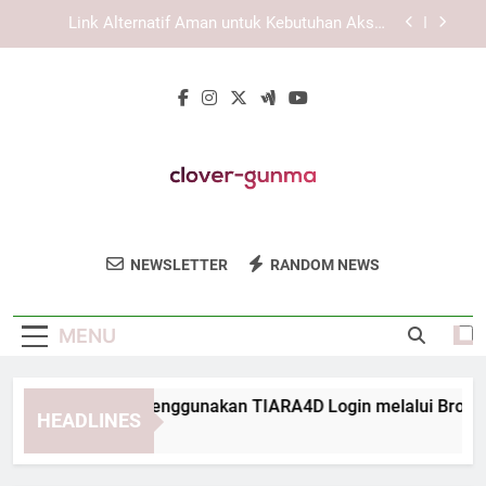
Skip
EDWINSLOT Login Cepat: Tips Masuk Akun tanpa
to
Kendala
content
Login Edwinslot Tanpa Ribet untuk Pengguna
Aktif yang Mengutamakan Akses Praktis
Langkah Aman Menggunakan TIARA4D Login
melalui Browser
Link Alternatif Aman untuk Kebutuhan Akses
Harian
EDWINSLOT Login Cepat: Tips Masuk Akun tanpa
Kendala
Clover Gunma
Dapatkan Produk Alami Yang Mendukung
Login Edwinslot Tanpa Ribet untuk Pengguna
NEWSLETTER
RANDOM NEWS
Aktif yang Mengutamakan Akses Praktis
Keberlanjutan Lingkungan Dari Clover
Gunma.
MENU
ngkah Aman Menggunakan TIARA4D Login melalui Browser
HEADLINES
Month Ago