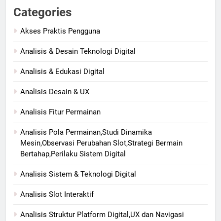
Categories
Akses Praktis Pengguna
Analisis & Desain Teknologi Digital
Analisis & Edukasi Digital
Analisis Desain & UX
Analisis Fitur Permainan
Analisis Pola Permainan,Studi Dinamika
Mesin,Observasi Perubahan Slot,Strategi Bermain
Bertahap,Perilaku Sistem Digital
Analisis Sistem & Teknologi Digital
Analisis Slot Interaktif
Analisis Struktur Platform Digital,UX dan Navigasi