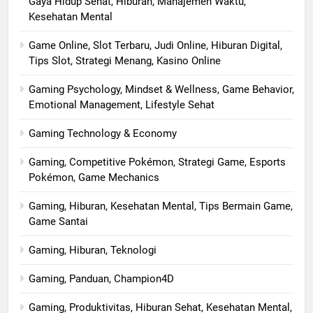
Gaya Hidup Sehat, Hiburan, Manajemen Waktu,
Kesehatan Mental
Game Online, Slot Terbaru, Judi Online, Hiburan Digital,
Tips Slot, Strategi Menang, Kasino Online
Gaming Psychology, Mindset & Wellness, Game Behavior,
Emotional Management, Lifestyle Sehat
Gaming Technology & Economy
Gaming, Competitive Pokémon, Strategi Game, Esports
Pokémon, Game Mechanics
Gaming, Hiburan, Kesehatan Mental, Tips Bermain Game,
Game Santai
Gaming, Hiburan, Teknologi
Gaming, Panduan, Champion4D
Gaming, Produktivitas, Hiburan Sehat, Kesehatan Mental,