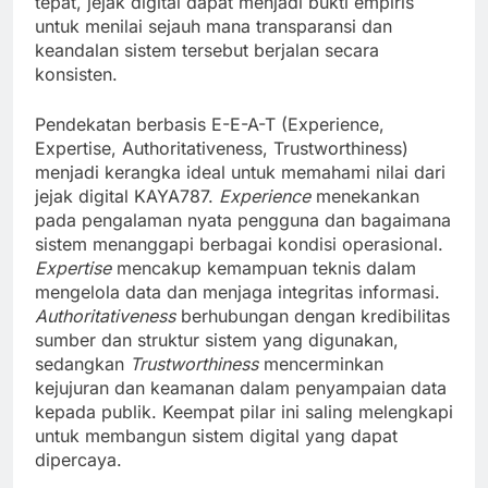
tepat, jejak digital dapat menjadi bukti empiris
untuk menilai sejauh mana transparansi dan
keandalan sistem tersebut berjalan secara
konsisten.
Pendekatan berbasis E-E-A-T (Experience,
Expertise, Authoritativeness, Trustworthiness)
menjadi kerangka ideal untuk memahami nilai dari
jejak digital KAYA787.
Experience
menekankan
pada pengalaman nyata pengguna dan bagaimana
sistem menanggapi berbagai kondisi operasional.
Expertise
mencakup kemampuan teknis dalam
mengelola data dan menjaga integritas informasi.
Authoritativeness
berhubungan dengan kredibilitas
sumber dan struktur sistem yang digunakan,
sedangkan
Trustworthiness
mencerminkan
kejujuran dan keamanan dalam penyampaian data
kepada publik. Keempat pilar ini saling melengkapi
untuk membangun sistem digital yang dapat
dipercaya.