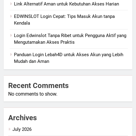
Link Alternatif Aman untuk Kebutuhan Akses Harian
EDWINSLOT Login Cepat: Tips Masuk Akun tanpa
Kendala
Login Edwinslot Tanpa Ribet untuk Pengguna Aktif yang
Mengutamakan Akses Praktis
Panduan Login Lebah4D untuk Akses Akun yang Lebih
Mudah dan Aman
Recent Comments
No comments to show.
Archives
July 2026