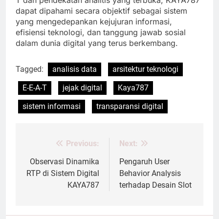
T dan pendekatan analitis yang terbuka, KAYA787
dapat dipahami secara objektif sebagai sistem
yang mengedepankan kejujuran informasi,
efisiensi teknologi, dan tanggung jawab sosial
dalam dunia digital yang terus berkembang.
Tagged:
analisis data
arsitektur teknologi
E-E-A-T
jejak digital
Kaya787
sistem informasi
transparansi digital
Previous:
Next:
Post
navigation
Observasi Dinamika
Pengaruh User
RTP di Sistem Digital
Behavior Analysis
KAYA787
terhadap Desain Slot