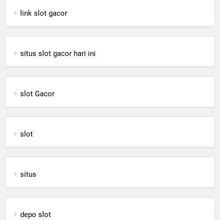
link slot gacor
situs slot gacor hari ini
slot Gacor
slot
situs
depo slot