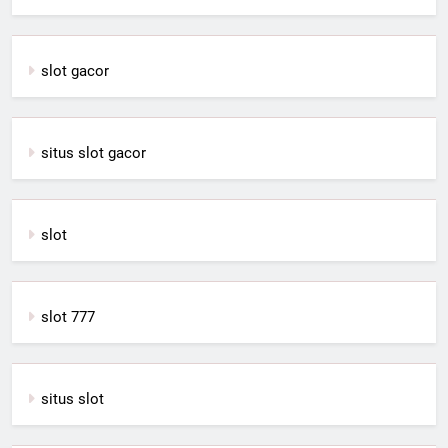
slot gacor
situs slot gacor
slot
slot 777
situs slot