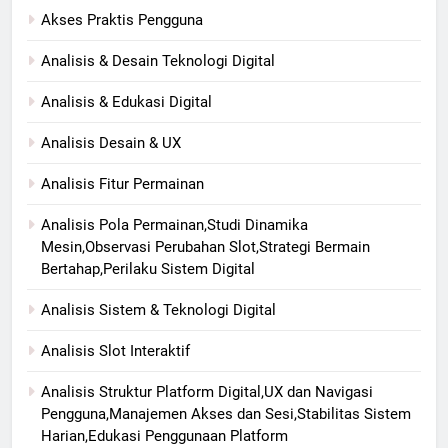
Akses Praktis Pengguna
Analisis & Desain Teknologi Digital
Analisis & Edukasi Digital
Analisis Desain & UX
Analisis Fitur Permainan
Analisis Pola Permainan,Studi Dinamika
Mesin,Observasi Perubahan Slot,Strategi Bermain
Bertahap,Perilaku Sistem Digital
Analisis Sistem & Teknologi Digital
Analisis Slot Interaktif
Analisis Struktur Platform Digital,UX dan Navigasi
Pengguna,Manajemen Akses dan Sesi,Stabilitas Sistem
Harian,Edukasi Penggunaan Platform