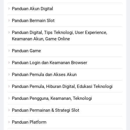
Panduan Akun Digital
Panduan Bermain Slot
Panduan Digital, Tips Teknologi, User Experience,
Keamanan Akun, Game Online
Panduan Game
Panduan Login dan Keamanan Browser
Panduan Pemula dan Akses Akun
Panduan Pemula, Hiburan Digital, Edukasi Teknologi
Panduan Pengguna, Keamanan, Teknologi
Panduan Permainan & Strategi Slot
Panduan Platform