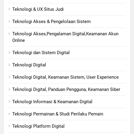
Teknologi & UX Situs Judi
Teknologi Akses & Pengelolaan Sistem
Teknologi Akses,Pengalaman Digital,Keamanan Akun
Online
Teknologi dan Sistem Digital
Teknologi Digital
Teknologi Digital, Keamanan Sistem, User Experience
Teknologi Digital, Panduan Pengguna, Keamanan Siber
Teknologi Informasi & Keamanan Digital
Teknologi Permainan & Studi Perilaku Pemain
Teknologi Platform Digital