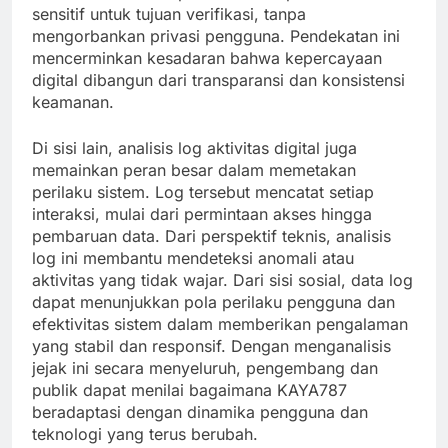
sensitif untuk tujuan verifikasi, tanpa
mengorbankan privasi pengguna. Pendekatan ini
mencerminkan kesadaran bahwa kepercayaan
digital dibangun dari transparansi dan konsistensi
keamanan.
Di sisi lain, analisis log aktivitas digital juga
memainkan peran besar dalam memetakan
perilaku sistem. Log tersebut mencatat setiap
interaksi, mulai dari permintaan akses hingga
pembaruan data. Dari perspektif teknis, analisis
log ini membantu mendeteksi anomali atau
aktivitas yang tidak wajar. Dari sisi sosial, data log
dapat menunjukkan pola perilaku pengguna dan
efektivitas sistem dalam memberikan pengalaman
yang stabil dan responsif. Dengan menganalisis
jejak ini secara menyeluruh, pengembang dan
publik dapat menilai bagaimana KAYA787
beradaptasi dengan dinamika pengguna dan
teknologi yang terus berubah.