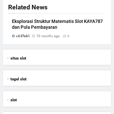
Related News
Eksplorasi Struktur Matematis Slot KAYA787
dan Pola Pembayaran
c637eb1
10 months ago
0
situs slot
togel slot
slot