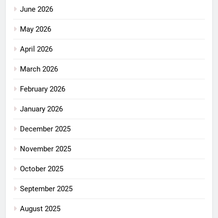
June 2026
May 2026
April 2026
March 2026
February 2026
January 2026
December 2025
November 2025
October 2025
September 2025
August 2025