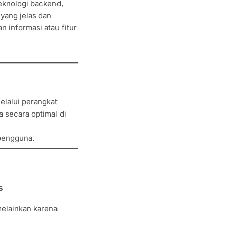
eknologi backend,
 yang jelas dan
informasi atau fitur
elalui perangkat
secara optimal di
 pengguna.
s
elainkan karena