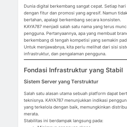
Dunia digital berkembang sangat cepat. Setiap har
dengan fitur dan promosi yang agresif. Namun ti
bertahan, apalagi berkembang secara konsisten.
KAYA787 menjadi salah satu nama yang terus munc
pengguna. Pertanyaannya, apa yang membuat brand 
berkembang di tengah kompetisi yang semakin pad
Untuk menjawabnya, kita perlu melihat dari sisi sist
infrastruktur, dan pengalaman pengguna.
Fondasi Infrastruktur yang Stabil
Sistem Server yang Terstruktur
Salah satu alasan utama sebuah platform dapat bert
teknisnya. KAYA787 menunjukkan indikasi penggun
yang terkelola dengan baik, memungkinkan distribus
merata.
Stabilitas ini berdampak langsung pada: