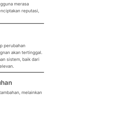
ngguna merasa
enciptakan reputasi,
ap perubahan
gnan akan tertinggal.
 sistem, baik dari
elevan.
uhan
r tambahan, melainkan