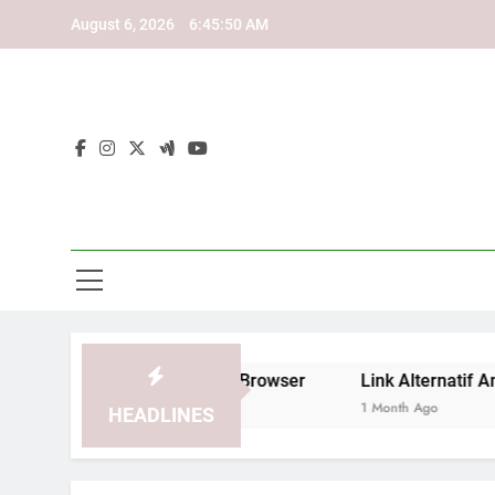
Skip
August 6, 2026
6:45:51 AM
to
content
Clo
Dapatkan 
D Login melalui Browser
Link Alternatif Aman untuk 
1 Month Ago
HEADLINES