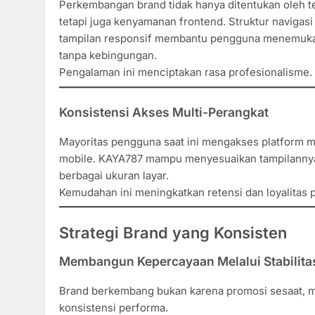
Perkembangan brand tidak hanya ditentukan oleh t
tetapi juga kenyamanan frontend. Struktur navigasi
tampilan responsif membantu pengguna menemukan 
tanpa kebingungan.
Pengalaman ini menciptakan rasa profesionalisme.
Konsistensi Akses Multi-Perangkat
Mayoritas pengguna saat ini mengakses platform m
mobile. KAYA787 mampu menyesuaikan tampilannya 
berbagai ukuran layar.
Kemudahan ini meningkatkan retensi dan loyalitas
Strategi Brand yang Konsisten
Membangun Kepercayaan Melalui Stabilita
Brand berkembang bukan karena promosi sesaat, m
konsistensi performa.