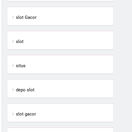
slot Gacor
slot
situs
depo slot
slot gacor