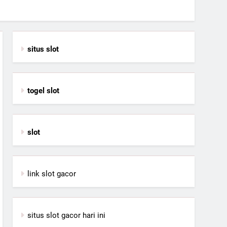
situs slot
togel slot
slot
link slot gacor
situs slot gacor hari ini