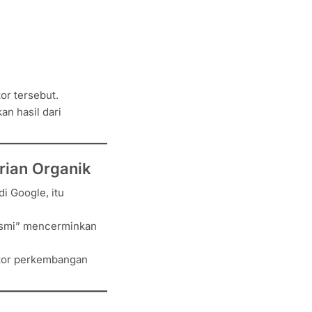
or tersebut.
n hasil dari
rian Organik
i Google, itu
resmi” mencerminkan
ator perkembangan