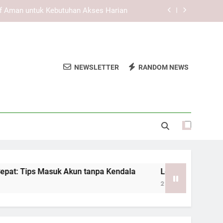
tif Aman untuk Kebutuhan Akses Harian
epat: Tips Masuk Akun tanpa Kendala
ktif yang Mengutamakan Akses Praktis
NEWSLETTER
RANDOM NEWS
akan TIARA4D Login melalui Browser
tif Aman untuk Kebutuhan Akses Harian
 Clover Gunma.
epat: Tips Masuk Akun tanpa Kendala
ktif yang Mengutamakan Akses Praktis
Masuk Akun tanpa Kendala
Login Edwinslot Tanpa Ribet
2 Months Ago