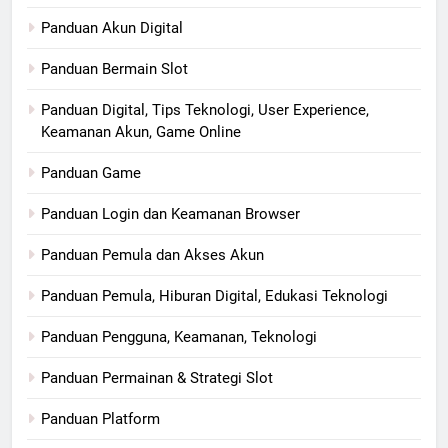
Panduan Akun Digital
Panduan Bermain Slot
Panduan Digital, Tips Teknologi, User Experience,
Keamanan Akun, Game Online
Panduan Game
Panduan Login dan Keamanan Browser
Panduan Pemula dan Akses Akun
Panduan Pemula, Hiburan Digital, Edukasi Teknologi
Panduan Pengguna, Keamanan, Teknologi
Panduan Permainan & Strategi Slot
Panduan Platform