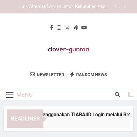
Skip
EDWINSLOT Login Cepat: Tips Masuk Akun tanpa
to
Kendala
content
Login Edwinslot Tanpa Ribet untuk Pengguna
Aktif yang Mengutamakan Akses Praktis
Langkah Aman Menggunakan TIARA4D Login
melalui Browser
Link Alternatif Aman untuk Kebutuhan Akses
Harian
EDWINSLOT Login Cepat: Tips Masuk Akun tanpa
Kendala
Clover Gunma
Dapatkan Produk Alami Yang Mendukung
Login Edwinslot Tanpa Ribet untuk Pengguna
NEWSLETTER
RANDOM NEWS
Aktif yang Mengutamakan Akses Praktis
Keberlanjutan Lingkungan Dari Clover
Gunma.
MENU
angkah Aman Menggunakan TIARA4D Login melalui Browser
HEADLINES
Weeks Ago