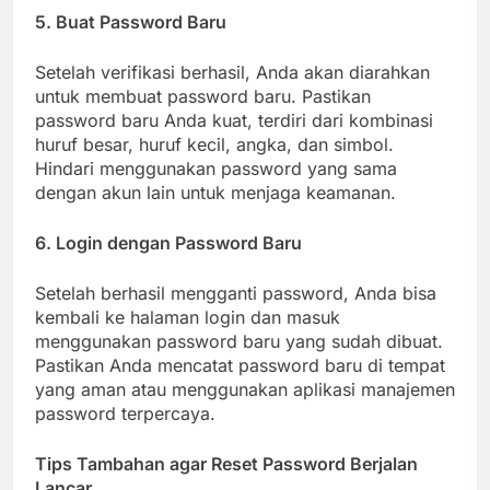
5. Buat Password Baru
Setelah verifikasi berhasil, Anda akan diarahkan
untuk membuat password baru. Pastikan
password baru Anda kuat, terdiri dari kombinasi
huruf besar, huruf kecil, angka, dan simbol.
Hindari menggunakan password yang sama
dengan akun lain untuk menjaga keamanan.
6. Login dengan Password Baru
Setelah berhasil mengganti password, Anda bisa
kembali ke halaman login dan masuk
menggunakan password baru yang sudah dibuat.
Pastikan Anda mencatat password baru di tempat
yang aman atau menggunakan aplikasi manajemen
password terpercaya.
Tips Tambahan agar Reset Password Berjalan
Lancar