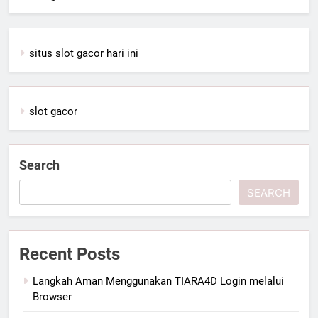
situs slot gacor hari ini
slot gacor
Search
SEARCH
Recent Posts
Langkah Aman Menggunakan TIARA4D Login melalui
Browser