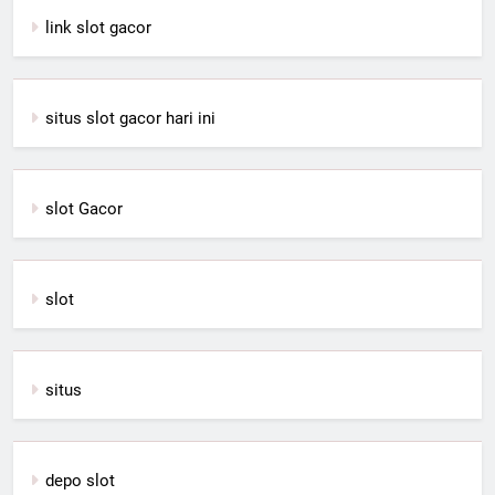
link slot gacor
situs slot gacor hari ini
slot Gacor
slot
situs
depo slot