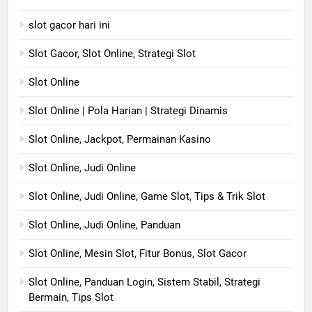
slot gacor hari ini
Slot Gacor, Slot Online, Strategi Slot
Slot Online
Slot Online | Pola Harian | Strategi Dinamis
Slot Online, Jackpot, Permainan Kasino
Slot Online, Judi Online
Slot Online, Judi Online, Game Slot, Tips & Trik Slot
Slot Online, Judi Online, Panduan
Slot Online, Mesin Slot, Fitur Bonus, Slot Gacor
Slot Online, Panduan Login, Sistem Stabil, Strategi
Bermain, Tips Slot