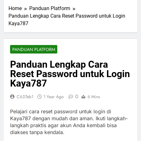
Home
Panduan Platform
Panduan Lengkap Cara Reset Password untuk Login
Kaya787
PANDUAN PLATFORM
Panduan Lengkap Cara
Reset Password untuk Login
Kaya787
0
C637eb1
1 Year Ago
6 Mins
Pelajari cara reset password untuk login di
Kaya787 dengan mudah dan aman. Ikuti langkah-
langkah praktis agar akun Anda kembali bisa
diakses tanpa kendala.