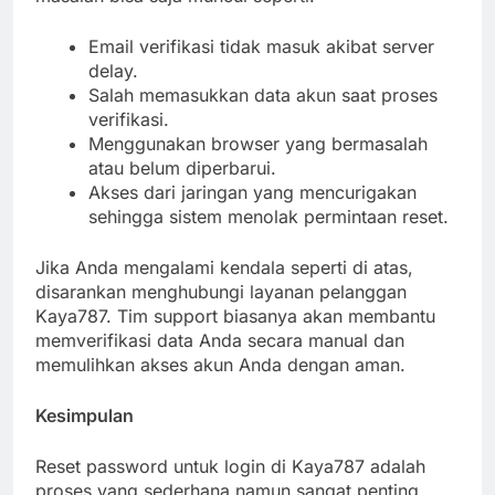
Email verifikasi tidak masuk akibat server
delay.
Salah memasukkan data akun saat proses
verifikasi.
Menggunakan browser yang bermasalah
atau belum diperbarui.
Akses dari jaringan yang mencurigakan
sehingga sistem menolak permintaan reset.
Jika Anda mengalami kendala seperti di atas,
disarankan menghubungi layanan pelanggan
Kaya787. Tim support biasanya akan membantu
memverifikasi data Anda secara manual dan
memulihkan akses akun Anda dengan aman.
Kesimpulan
Reset password untuk login di Kaya787 adalah
proses yang sederhana namun sangat penting