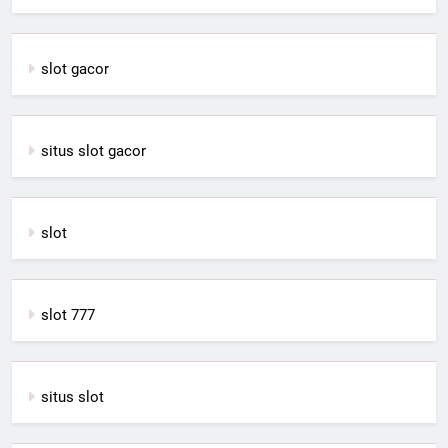
slot gacor
situs slot gacor
slot
slot 777
situs slot