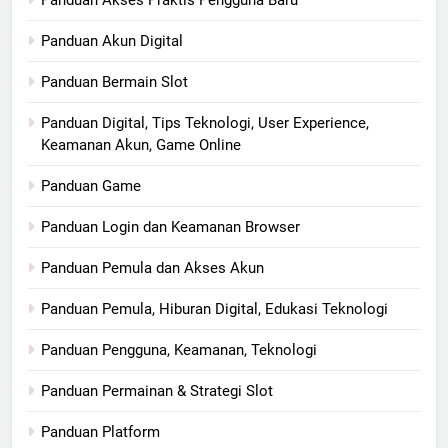
Panduan Akses Praktis Pengguna Baru
Panduan Akun Digital
Panduan Bermain Slot
Panduan Digital, Tips Teknologi, User Experience,
Keamanan Akun, Game Online
Panduan Game
Panduan Login dan Keamanan Browser
Panduan Pemula dan Akses Akun
Panduan Pemula, Hiburan Digital, Edukasi Teknologi
Panduan Pengguna, Keamanan, Teknologi
Panduan Permainan & Strategi Slot
Panduan Platform