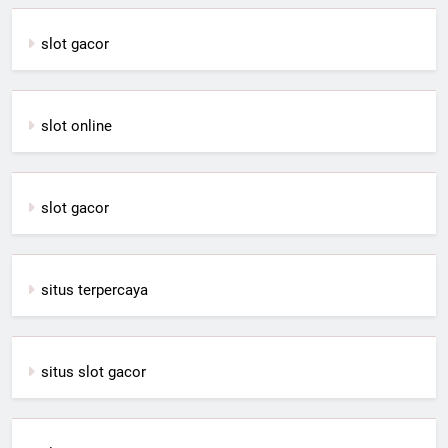
slot gacor
slot online
slot gacor
situs terpercaya
situs slot gacor