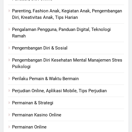
Parenting, Fashion Anak, Kegiatan Anak, Pengembangan
Diri, Kreativitas Anak, Tips Harian
Pengalaman Pengguna, Panduan Digital, Teknologi
Ramah
Pengembangan Diri & Sosial
Pengembangan Diri Kesehatan Mental Manajemen Stres
Psikologi
Perilaku Pemain & Waktu Bermain
Perjudian Online, Aplikasi Mobile, Tips Perjudian
Permainan & Strategi
Permainan Kasino Online
Permainan Online