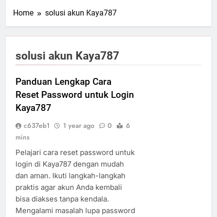
Home
solusi akun Kaya787
solusi akun Kaya787
Panduan Lengkap Cara
Reset Password untuk Login
Kaya787
c637eb1
1 year ago
0
6
mins
Pelajari cara reset password untuk
login di Kaya787 dengan mudah
dan aman. Ikuti langkah-langkah
praktis agar akun Anda kembali
bisa diakses tanpa kendala.
Mengalami masalah lupa password