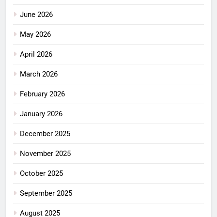
June 2026
May 2026
April 2026
March 2026
February 2026
January 2026
December 2025
November 2025
October 2025
September 2025
August 2025