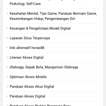
Psikologi, Self-Care
Kesehatan Mental, Tips Game, Panduan Bermain Game,
Keseimbangan Hidup, Pengembangan Diri
Keuangan & Pengelolaan Modal Digital
Layanan Situs Terpercaya
link alternatif horas88
Literasi Akses Digital
Olahraga, Sepak Bola, Manajemen Olahraga
Optimasi Akses Mobile
Panduan Akses Akun Digital
Panduan Akses Digital