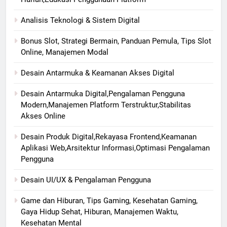
Analisis Teknologi & Sistem Digital
Bonus Slot, Strategi Bermain, Panduan Pemula, Tips Slot
Online, Manajemen Modal
Desain Antarmuka & Keamanan Akses Digital
Desain Antarmuka Digital,Pengalaman Pengguna
Modern,Manajemen Platform Terstruktur,Stabilitas
Akses Online
Desain Produk Digital,Rekayasa Frontend,Keamanan
Aplikasi Web,Arsitektur Informasi,Optimasi Pengalaman
Pengguna
Desain UI/UX & Pengalaman Pengguna
Game dan Hiburan, Tips Gaming, Kesehatan Gaming,
Gaya Hidup Sehat, Hiburan, Manajemen Waktu,
Kesehatan Mental