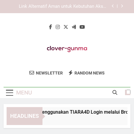
Skip
EDWINSLOT Login Cepat: Tips Masuk Akun tanpa
to
Kendala
content
Login Edwinslot Tanpa Ribet untuk Pengguna
Aktif yang Mengutamakan Akses Praktis
Langkah Aman Menggunakan TIARA4D Login
melalui Browser
Link Alternatif Aman untuk Kebutuhan Akses
Harian
EDWINSLOT Login Cepat: Tips Masuk Akun tanpa
Kendala
Clover Gunma
Dapatkan Produk Alami Yang Mendukung
Login Edwinslot Tanpa Ribet untuk Pengguna
NEWSLETTER
RANDOM NEWS
Aktif yang Mengutamakan Akses Praktis
Keberlanjutan Lingkungan Dari Clover
Gunma.
MENU
angkah Aman Menggunakan TIARA4D Login melalui Browser
HEADLINES
Weeks Ago