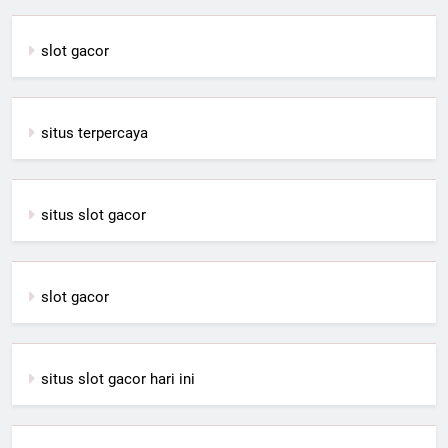
slot gacor
situs terpercaya
situs slot gacor
slot gacor
situs slot gacor hari ini