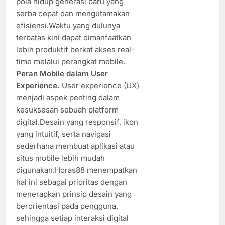
pola hidup generasi baru yang
serba cepat dan mengutamakan
efisiensi.Waktu yang dulunya
terbatas kini dapat dimanfaatkan
lebih produktif berkat akses real-
time melalui perangkat mobile.
Peran Mobile dalam User
Experience.
User experience (UX)
menjadi aspek penting dalam
kesuksesan sebuah platform
digital.Desain yang responsif, ikon
yang intuitif, serta navigasi
sederhana membuat aplikasi atau
situs mobile lebih mudah
digunakan.Horas88 menempatkan
hal ini sebagai prioritas dengan
menerapkan prinsip desain yang
berorientasi pada pengguna,
sehingga setiap interaksi digital