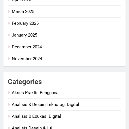
March 2025
February 2025
January 2025
December 2024
November 2024
Categories
Akses Praktis Pengguna
Analisis & Desain Teknologi Digital
Analisis & Edukasi Digital
Analisis Desain & UX