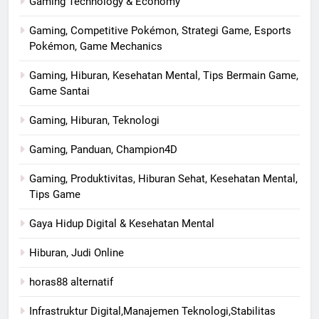
Gaming Technology & Economy
Gaming, Competitive Pokémon, Strategi Game, Esports
Pokémon, Game Mechanics
Gaming, Hiburan, Kesehatan Mental, Tips Bermain Game,
Game Santai
Gaming, Hiburan, Teknologi
Gaming, Panduan, Champion4D
Gaming, Produktivitas, Hiburan Sehat, Kesehatan Mental,
Tips Game
Gaya Hidup Digital & Kesehatan Mental
Hiburan, Judi Online
horas88 alternatif
Infrastruktur Digital,Manajemen Teknologi,Stabilitas