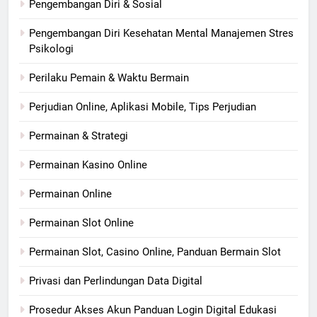
Pengembangan Diri & Sosial
Pengembangan Diri Kesehatan Mental Manajemen Stres
Psikologi
Perilaku Pemain & Waktu Bermain
Perjudian Online, Aplikasi Mobile, Tips Perjudian
Permainan & Strategi
Permainan Kasino Online
Permainan Online
Permainan Slot Online
Permainan Slot, Casino Online, Panduan Bermain Slot
Privasi dan Perlindungan Data Digital
Prosedur Akses Akun Panduan Login Digital Edukasi