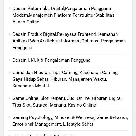
Desain Antarmuka Digital,Pengalaman Pengguna
Modern,Manajemen Platform Terstruktur,Stabilitas
Akses Online
Desain Produk Digital,Rekayasa Frontend,Keamanan
Aplikasi Web,Arsitektur Informasi,Optimasi Pengalaman
Pengguna
Desain UI/UX & Pengalaman Pengguna
Game dan Hiburan, Tips Gaming, Kesehatan Gaming,
Gaya Hidup Sehat, Hiburan, Manajemen Waktu,
Kesehatan Mental
Game Online, Slot Terbaru, Judi Online, Hiburan Digital,
Tips Slot, Strategi Menang, Kasino Online
Gaming Psychology, Mindset & Wellness, Game Behavior,
Emotional Management, Lifestyle Sehat