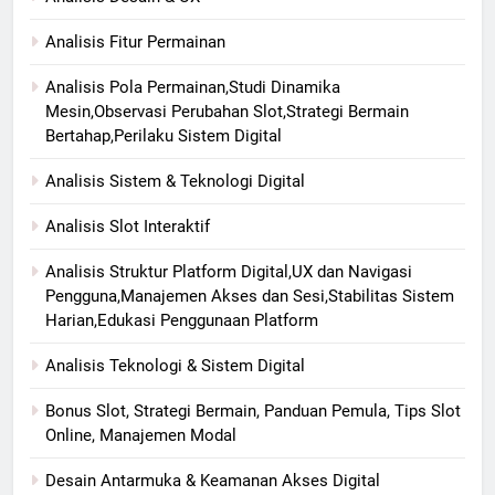
Analisis Fitur Permainan
Analisis Pola Permainan,Studi Dinamika
Mesin,Observasi Perubahan Slot,Strategi Bermain
Bertahap,Perilaku Sistem Digital
Analisis Sistem & Teknologi Digital
Analisis Slot Interaktif
Analisis Struktur Platform Digital,UX dan Navigasi
Pengguna,Manajemen Akses dan Sesi,Stabilitas Sistem
Harian,Edukasi Penggunaan Platform
Analisis Teknologi & Sistem Digital
Bonus Slot, Strategi Bermain, Panduan Pemula, Tips Slot
Online, Manajemen Modal
Desain Antarmuka & Keamanan Akses Digital