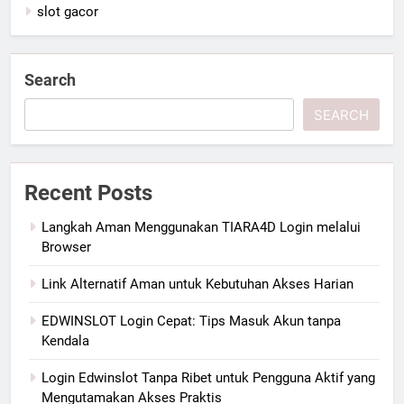
slot gacor
Search
SEARCH
Recent Posts
Langkah Aman Menggunakan TIARA4D Login melalui
Browser
Link Alternatif Aman untuk Kebutuhan Akses Harian
EDWINSLOT Login Cepat: Tips Masuk Akun tanpa
Kendala
Login Edwinslot Tanpa Ribet untuk Pengguna Aktif yang
Mengutamakan Akses Praktis