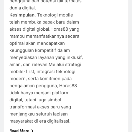
pengguna dan potensi tak terbatas
dunia digital.
Kesimpulan.
Teknologi mobile
telah membuka babak baru dalam
akses digital global.Horas88 yang
mampu memanfaatkannya secara
optimal akan mendapatkan
keunggulan kompetitif dalam
menyediakan layanan yang inklusif,
aman, dan relevan.Melalui strategi
mobile-first, integrasi teknologi
modern, serta komitmen pada
pengalaman pengguna, Horas88
tidak hanya menjadi platform
digital, tetapi juga simbol
transformasi akses baru yang
menjangkau seluruh lapisan
masyarakat di era digitalisasi.
Read More