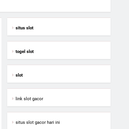
situs slot
togel slot
slot
link slot gacor
situs slot gacor hari ini