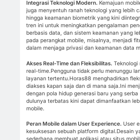
Integrasi Teknologi Modern.
Kemajuan mobile 
juga menyentuh ranah teknologi yang lebih ca
hingga keamanan biometrik yang kini diinte
tren ini untuk meningkatkan pengalaman pen
berbasis data, dan sistem keamanan yang lebi
pada perangkat mobile, misalnya, menjadi 
dalam menjaga privasi dan keamanan data m
Akses Real-Time dan Fleksibilitas.
Teknologi 
real-time.Pengguna tidak perlu menunggu l
layanan tertentu.Horas88 menghadirkan fleks
diakses kapan saja dan di mana saja.Ini menja
dengan pola hidup generasi baru yang serb
dulunya terbatas kini dapat dimanfaatkan leb
mobile.
Peran Mobile dalam User Experience.
User e
kesuksesan sebuah platform digital.Desain yan
sederhana membuat aplikasi atau situs mob