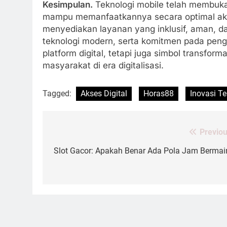
Kesimpulan.
Teknologi mobile telah membuka
mampu memanfaatkannya secara optimal aka
menyediakan layanan yang inklusif, aman, dan 
teknologi modern, serta komitmen pada pen
platform digital, tetapi juga simbol transfo
masyarakat di era digitalisasi.
Tagged:
Akses Digital
Horas88
Inovasi Te
Previou
Post
navigation
Slot Gacor: Apakah Benar Ada Pola Jam Bermai