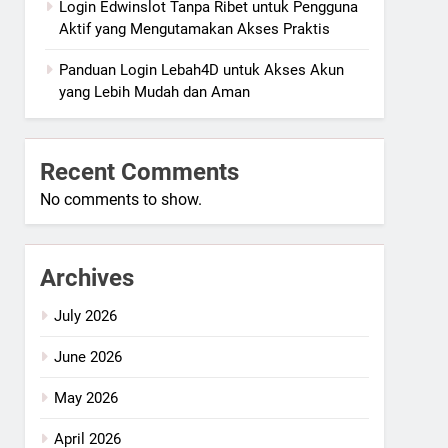
Login Edwinslot Tanpa Ribet untuk Pengguna
Aktif yang Mengutamakan Akses Praktis
Panduan Login Lebah4D untuk Akses Akun
yang Lebih Mudah dan Aman
Recent Comments
No comments to show.
Archives
July 2026
June 2026
May 2026
April 2026