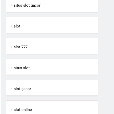
situs slot gacor
slot
slot 777
situs slot
slot gacor
slot online