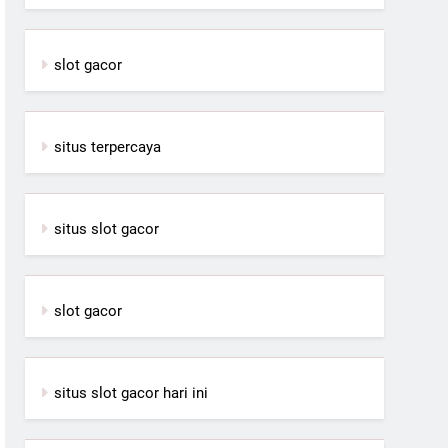
slot gacor
situs terpercaya
situs slot gacor
slot gacor
situs slot gacor hari ini