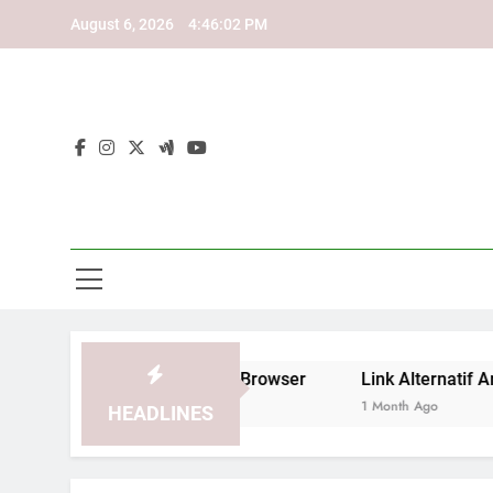
Skip
August 6, 2026
4:46:03 PM
to
content
Clo
Dapatkan 
D Login melalui Browser
Link Alternatif Aman untuk
1 Month Ago
HEADLINES