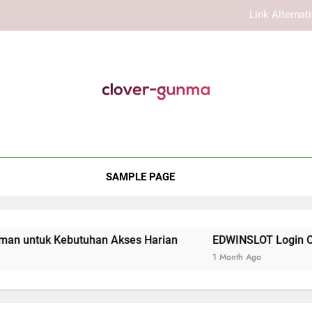
Link Alterna
EDWINSLOT Login C
Login Edwinslot Tanpa Ribet untuk Pengguna A
Langkah Aman Menggun
ver Gunma
Link Alterna
Produk Alami Yang Mendukung Keberlanjutan Lingkungan Dari
EDWINSLOT Login C
SAMPLE PAGE
Login Edwinslot Tanpa Ribet untuk Pengguna A
 Kebutuhan Akses Harian
EDWINSLOT Login Cepat: Tips 
1 Month Ago