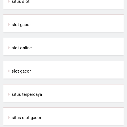
situs slot
slot gacor
slot online
slot gacor
situs terpercaya
situs slot gacor