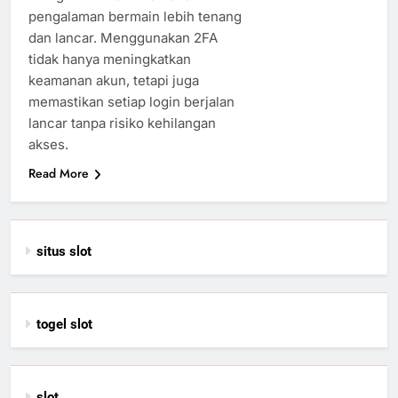
pengalaman bermain lebih tenang
dan lancar. Menggunakan 2FA
tidak hanya meningkatkan
keamanan akun, tetapi juga
memastikan setiap login berjalan
lancar tanpa risiko kehilangan
akses.
Read More
situs slot
togel slot
slot