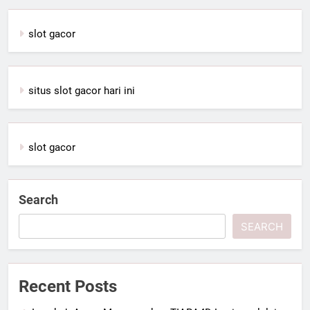
slot gacor
situs slot gacor hari ini
slot gacor
Search
SEARCH
Recent Posts