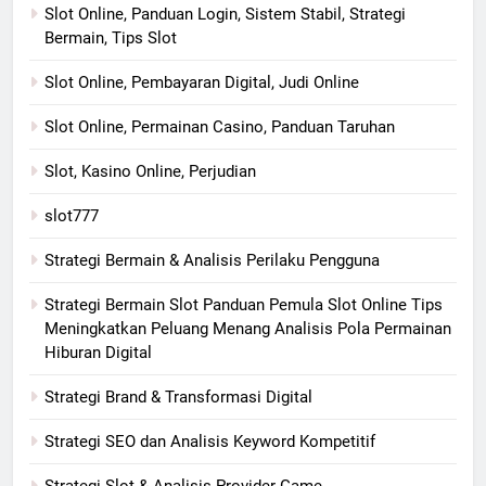
Slot Online, Panduan Login, Sistem Stabil, Strategi
Bermain, Tips Slot
Slot Online, Pembayaran Digital, Judi Online
Slot Online, Permainan Casino, Panduan Taruhan
Slot, Kasino Online, Perjudian
slot777
Strategi Bermain & Analisis Perilaku Pengguna
Strategi Bermain Slot Panduan Pemula Slot Online Tips
Meningkatkan Peluang Menang Analisis Pola Permainan
Hiburan Digital
Strategi Brand & Transformasi Digital
Strategi SEO dan Analisis Keyword Kompetitif
Strategi Slot & Analisis Provider Game