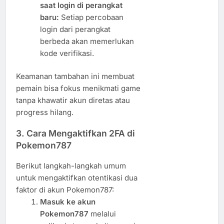
saat login di perangkat
baru:
Setiap percobaan
login dari perangkat
berbeda akan memerlukan
kode verifikasi.
Keamanan tambahan ini membuat
pemain bisa fokus menikmati game
tanpa khawatir akun diretas atau
progress hilang.
3. Cara Mengaktifkan 2FA di
Pokemon787
Berikut langkah-langkah umum
untuk mengaktifkan otentikasi dua
faktor di akun Pokemon787:
Masuk ke akun
Pokemon787
melalui