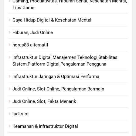
Gaming, Produktivitas, Hiburan Sehat, Kesehatan Mental,
Tips Game
Gaya Hidup Digital & Kesehatan Mental
Hiburan, Judi Online
horas88 alternatif
Infrastruktur Digital,Manajemen Teknologi,Stabilitas
Sistem,Platform Digital,Pengalaman Pengguna
Infrastruktur Jaringan & Optimasi Performa
Judi Online, Slot Online, Pengalaman Bermain
Judi Online, Slot, Fakta Menarik
judi slot
Keamanan & Infrastruktur Digital