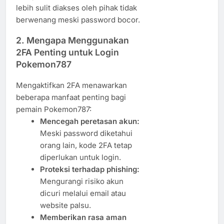
lebih sulit diakses oleh pihak tidak
berwenang meski password bocor.
2. Mengapa Menggunakan
2FA Penting untuk Login
Pokemon787
Mengaktifkan 2FA menawarkan
beberapa manfaat penting bagi
pemain Pokemon787:
Mencegah peretasan akun:
Meski password diketahui
orang lain, kode 2FA tetap
diperlukan untuk login.
Proteksi terhadap phishing:
Mengurangi risiko akun
dicuri melalui email atau
website palsu.
Memberikan rasa aman