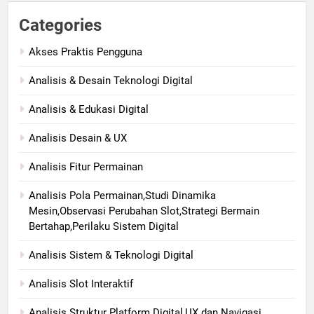
Categories
Akses Praktis Pengguna
Analisis & Desain Teknologi Digital
Analisis & Edukasi Digital
Analisis Desain & UX
Analisis Fitur Permainan
Analisis Pola Permainan,Studi Dinamika
Mesin,Observasi Perubahan Slot,Strategi Bermain
Bertahap,Perilaku Sistem Digital
Analisis Sistem & Teknologi Digital
Analisis Slot Interaktif
Analisis Struktur Platform Digital,UX dan Navigasi