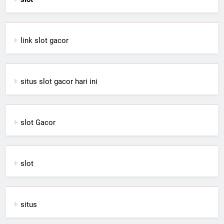
link slot gacor
situs slot gacor hari ini
slot Gacor
slot
situs