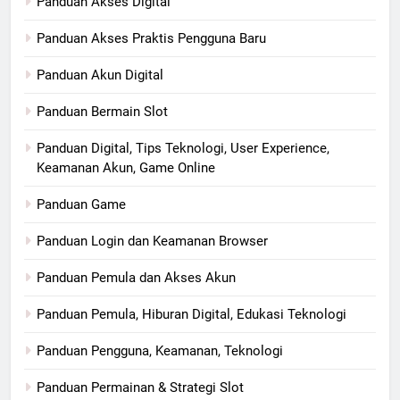
Panduan Akses Digital
Panduan Akses Praktis Pengguna Baru
Panduan Akun Digital
Panduan Bermain Slot
Panduan Digital, Tips Teknologi, User Experience,
Keamanan Akun, Game Online
Panduan Game
Panduan Login dan Keamanan Browser
Panduan Pemula dan Akses Akun
Panduan Pemula, Hiburan Digital, Edukasi Teknologi
Panduan Pengguna, Keamanan, Teknologi
Panduan Permainan & Strategi Slot