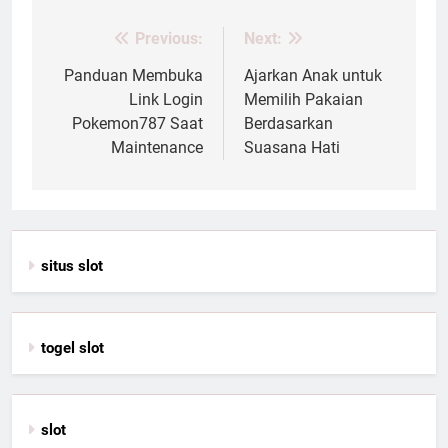
Previous:
Next:
Post
navigation
Panduan Membuka
Ajarkan Anak untuk
Link Login
Memilih Pakaian
Pokemon787 Saat
Berdasarkan
Maintenance
Suasana Hati
situs slot
togel slot
slot