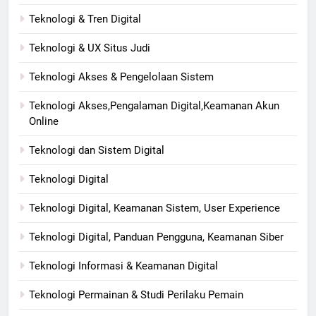
Teknologi & Tren Digital
Teknologi & UX Situs Judi
Teknologi Akses & Pengelolaan Sistem
Teknologi Akses,Pengalaman Digital,Keamanan Akun
Online
Teknologi dan Sistem Digital
Teknologi Digital
Teknologi Digital, Keamanan Sistem, User Experience
Teknologi Digital, Panduan Pengguna, Keamanan Siber
Teknologi Informasi & Keamanan Digital
Teknologi Permainan & Studi Perilaku Pemain