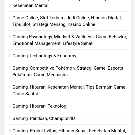
Kesehatan Mental
Game Online, Slot Terbaru, Judi Online, Hiburan Digital,
Tips Slot, Strategi Menang, Kasino Online
Gaming Psychology, Mindset & Wellness, Game Behavior,
Emotional Management, Lifestyle Sehat
Gaming Technology & Economy
Gaming, Competitive Pokémon, Strategi Game, Esports
Pokémon, Game Mechanics
Gaming, Hiburan, Kesehatan Mental, Tips Bermain Game,
Game Santai
Gaming, Hiburan, Teknologi
Gaming, Panduan, Champion4D
Gaming, Produktivitas, Hiburan Sehat, Kesehatan Mental,