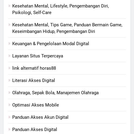
Kesehatan Mental, Lifestyle, Pengembangan Diri,
Psikologi, Self-Care
Kesehatan Mental, Tips Game, Panduan Bermain Game,
Keseimbangan Hidup, Pengembangan Diri
Keuangan & Pengelolaan Modal Digital
Layanan Situs Terpercaya
link alternatif horas88
Literasi Akses Digital
Olahraga, Sepak Bola, Manajemen Olahraga
Optimasi Akses Mobile
Panduan Akses Akun Digital
Panduan Akses Digital