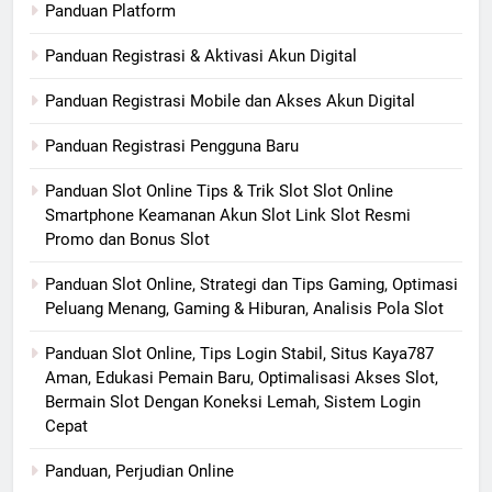
Panduan Platform
Panduan Registrasi & Aktivasi Akun Digital
Panduan Registrasi Mobile dan Akses Akun Digital
Panduan Registrasi Pengguna Baru
Panduan Slot Online Tips & Trik Slot Slot Online
Smartphone Keamanan Akun Slot Link Slot Resmi
Promo dan Bonus Slot
Panduan Slot Online, Strategi dan Tips Gaming, Optimasi
Peluang Menang, Gaming & Hiburan, Analisis Pola Slot
Panduan Slot Online, Tips Login Stabil, Situs Kaya787
Aman, Edukasi Pemain Baru, Optimalisasi Akses Slot,
Bermain Slot Dengan Koneksi Lemah, Sistem Login
Cepat
Panduan, Perjudian Online