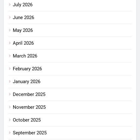
July 2026
June 2026
May 2026
April 2026
March 2026
February 2026
January 2026
December 2025
November 2025
October 2025
September 2025