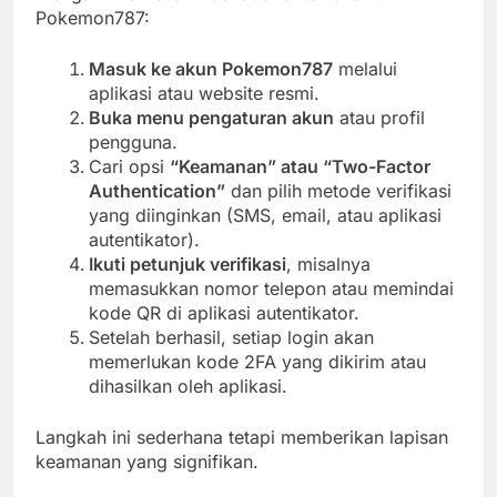
Pokemon787:
Masuk ke akun Pokemon787
melalui
aplikasi atau website resmi.
Buka menu pengaturan akun
atau profil
pengguna.
Cari opsi
“Keamanan” atau “Two-Factor
Authentication”
dan pilih metode verifikasi
yang diinginkan (SMS, email, atau aplikasi
autentikator).
Ikuti petunjuk verifikasi
, misalnya
memasukkan nomor telepon atau memindai
kode QR di aplikasi autentikator.
Setelah berhasil, setiap login akan
memerlukan kode 2FA yang dikirim atau
dihasilkan oleh aplikasi.
Langkah ini sederhana tetapi memberikan lapisan
keamanan yang signifikan.