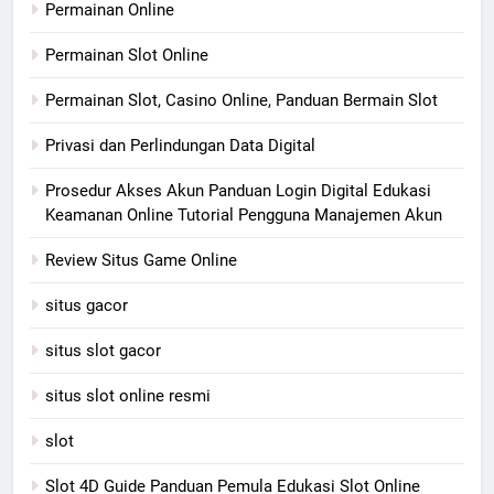
Permainan Online
Permainan Slot Online
Permainan Slot, Casino Online, Panduan Bermain Slot
Privasi dan Perlindungan Data Digital
Prosedur Akses Akun Panduan Login Digital Edukasi
Keamanan Online Tutorial Pengguna Manajemen Akun
Review Situs Game Online
situs gacor
situs slot gacor
situs slot online resmi
slot
Slot 4D Guide Panduan Pemula Edukasi Slot Online