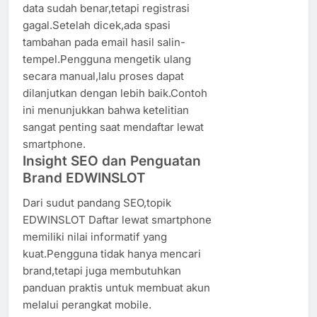
data sudah benar,tetapi registrasi
gagal.Setelah dicek,ada spasi
tambahan pada email hasil salin-
tempel.Pengguna mengetik ulang
secara manual,lalu proses dapat
dilanjutkan dengan lebih baik.Contoh
ini menunjukkan bahwa ketelitian
sangat penting saat mendaftar lewat
smartphone.
Insight SEO dan Penguatan
Brand EDWINSLOT
Dari sudut pandang SEO,topik
EDWINSLOT Daftar lewat smartphone
memiliki nilai informatif yang
kuat.Pengguna tidak hanya mencari
brand,tetapi juga membutuhkan
panduan praktis untuk membuat akun
melalui perangkat mobile.