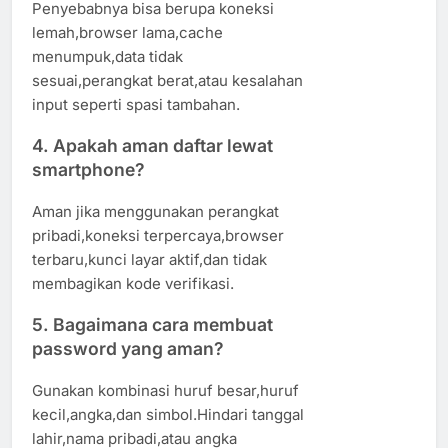
Penyebabnya bisa berupa koneksi
lemah,browser lama,cache
menumpuk,data tidak
sesuai,perangkat berat,atau kesalahan
input seperti spasi tambahan.
4. Apakah aman daftar lewat
smartphone?
Aman jika menggunakan perangkat
pribadi,koneksi terpercaya,browser
terbaru,kunci layar aktif,dan tidak
membagikan kode verifikasi.
5. Bagaimana cara membuat
password yang aman?
Gunakan kombinasi huruf besar,huruf
kecil,angka,dan simbol.Hindari tanggal
lahir,nama pribadi,atau angka