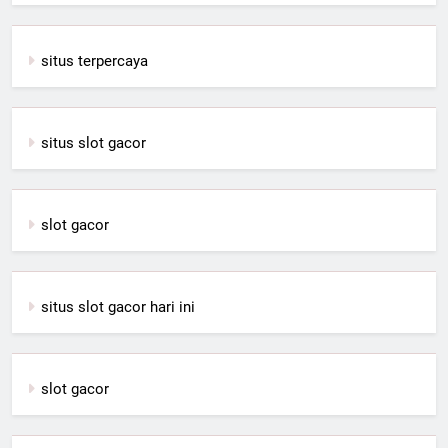
situs terpercaya
situs slot gacor
slot gacor
situs slot gacor hari ini
slot gacor