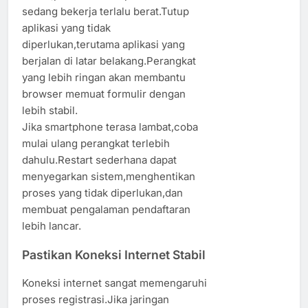
sedang bekerja terlalu berat.Tutup
aplikasi yang tidak
diperlukan,terutama aplikasi yang
berjalan di latar belakang.Perangkat
yang lebih ringan akan membantu
browser memuat formulir dengan
lebih stabil.
Jika smartphone terasa lambat,coba
mulai ulang perangkat terlebih
dahulu.Restart sederhana dapat
menyegarkan sistem,menghentikan
proses yang tidak diperlukan,dan
membuat pengalaman pendaftaran
lebih lancar.
Pastikan Koneksi Internet Stabil
Koneksi internet sangat memengaruhi
proses registrasi.Jika jaringan