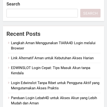
Search
SEARCH
Recent Posts
Langkah Aman Menggunakan TIARA4D Login melalui
Browser
Link Alternatif Aman untuk Kebutuhan Akses Harian
EDWINSLOT Login Cepat: Tips Masuk Akun tanpa
Kendala
Login Edwinslot Tanpa Ribet untuk Pengguna Aktif yang
Mengutamakan Akses Praktis
Panduan Login Lebah4D untuk Akses Akun yang Lebih
Mudah dan Aman