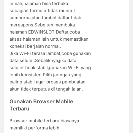
lemah,halaman bisa terbuka
sebagian,formulir tidak muncul
sempurna,atau tombol daftar tidak
merespons.Sebelum membuka
halaman EDWINSLOT Daftar,coba
akses halaman lain untuk memastikan
koneksi berjalan normal.
Jika Wi-Fi terasa lambat,coba gunakan
data seluler.Sebaliknya,jika data
seluler tidak stabil,gunakan Wi-Fi yang
lebih konsisten.Pilih jaringan yang
paling stabil agar proses pembuatan
akun tidak terputus di tengah jalan.
Gunakan Browser Mobile
Terbaru
Browser mobile terbaru biasanya
memiliki performa lebih