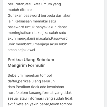
berurutan,atau kata umum yang
mudah ditebak.
Gunakan password berbeda dari akun
lain.Kebiasaan memakai satu
password untuk banyak akun dapat
meningkatkan risiko jika salah satu
akun mengalami masalah.Password
unik membantu menjaga akun lebih
aman sejak awal.
Periksa Ulang Sebelum
Mengirim Formulir
Sebelum menekan tombol
daftar,periksa ulang seluruh
data.Pastikan tidak ada kesalahan
huruf,kolom kosong,format yang tidak
sesuai,atau informasi yang sudah tidak
aktif.Setelah yakin benar,tekan tombol