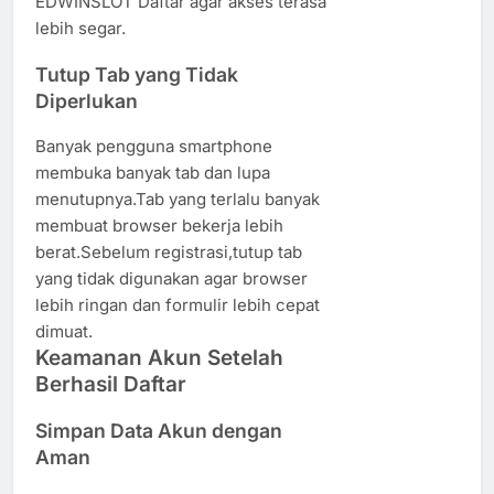
EDWINSLOT Daftar agar akses terasa
lebih segar.
Tutup Tab yang Tidak
Diperlukan
Banyak pengguna smartphone
membuka banyak tab dan lupa
menutupnya.Tab yang terlalu banyak
membuat browser bekerja lebih
berat.Sebelum registrasi,tutup tab
yang tidak digunakan agar browser
lebih ringan dan formulir lebih cepat
dimuat.
Keamanan Akun Setelah
Berhasil Daftar
Simpan Data Akun dengan
Aman