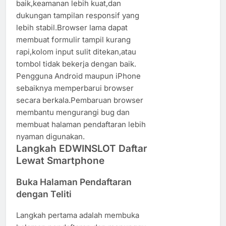
baik,keamanan lebih kuat,dan
dukungan tampilan responsif yang
lebih stabil.Browser lama dapat
membuat formulir tampil kurang
rapi,kolom input sulit ditekan,atau
tombol tidak bekerja dengan baik.
Pengguna Android maupun iPhone
sebaiknya memperbarui browser
secara berkala.Pembaruan browser
membantu mengurangi bug dan
membuat halaman pendaftaran lebih
nyaman digunakan.
Langkah EDWINSLOT Daftar
Lewat Smartphone
Buka Halaman Pendaftaran
dengan Teliti
Langkah pertama adalah membuka