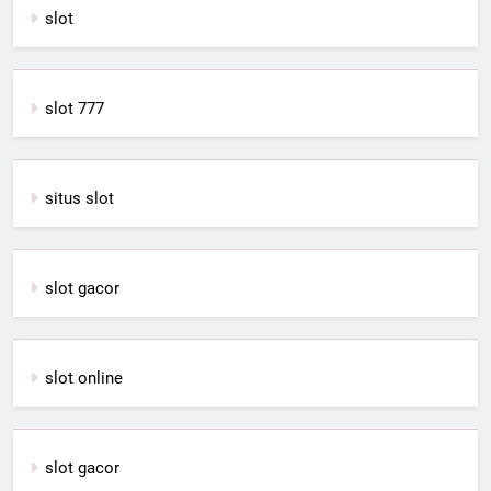
slot
slot 777
situs slot
slot gacor
slot online
slot gacor