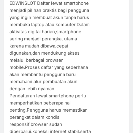
EDWINSLOT Daftar lewat smartphone
menjadi pilihan praktis bagi pengguna
yang ingin membuat akun tanpa harus
membuka laptop atau komputer.Dalam
aktivitas digital harian,smartphone
sering menjadi perangkat utama
karena mudah dibawa,cepat
digunakan,dan mendukung akses
melalui berbagai browser
mobile.Proses daftar yang sederhana
akan membantu pengguna baru
memahami alur pembuatan akun
dengan lebih nyaman.
Pendaftaran lewat smartphone perlu
memperhatikan beberapa hal
penting.Pengguna harus memastikan
perangkat dalam kondisi
responsif,browser sudah
diperbarui,koneksi internet stabil,serta