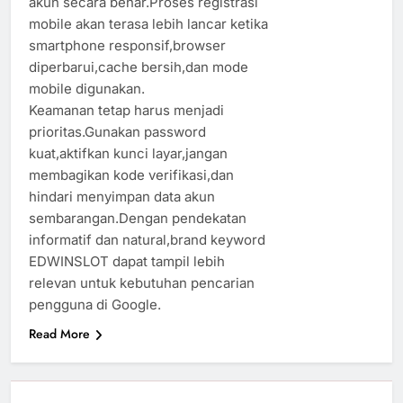
akun secara benar.Proses registrasi
mobile akan terasa lebih lancar ketika
smartphone responsif,browser
diperbarui,cache bersih,dan mode
mobile digunakan.
Keamanan tetap harus menjadi
prioritas.Gunakan password
kuat,aktifkan kunci layar,jangan
membagikan kode verifikasi,dan
hindari menyimpan data akun
sembarangan.Dengan pendekatan
informatif dan natural,brand keyword
EDWINSLOT dapat tampil lebih
relevan untuk kebutuhan pencarian
pengguna di Google.
Read More