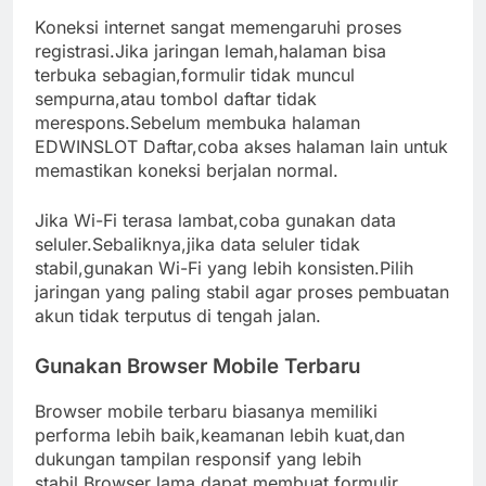
Koneksi internet sangat memengaruhi proses
registrasi.Jika jaringan lemah,halaman bisa
terbuka sebagian,formulir tidak muncul
sempurna,atau tombol daftar tidak
merespons.Sebelum membuka halaman
EDWINSLOT Daftar,coba akses halaman lain untuk
memastikan koneksi berjalan normal.
Jika Wi-Fi terasa lambat,coba gunakan data
seluler.Sebaliknya,jika data seluler tidak
stabil,gunakan Wi-Fi yang lebih konsisten.Pilih
jaringan yang paling stabil agar proses pembuatan
akun tidak terputus di tengah jalan.
Gunakan Browser Mobile Terbaru
Browser mobile terbaru biasanya memiliki
performa lebih baik,keamanan lebih kuat,dan
dukungan tampilan responsif yang lebih
stabil.Browser lama dapat membuat formulir