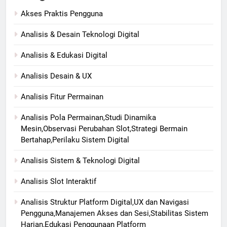
Akses Praktis Pengguna
Analisis & Desain Teknologi Digital
Analisis & Edukasi Digital
Analisis Desain & UX
Analisis Fitur Permainan
Analisis Pola Permainan,Studi Dinamika
Mesin,Observasi Perubahan Slot,Strategi Bermain
Bertahap,Perilaku Sistem Digital
Analisis Sistem & Teknologi Digital
Analisis Slot Interaktif
Analisis Struktur Platform Digital,UX dan Navigasi
Pengguna,Manajemen Akses dan Sesi,Stabilitas Sistem
Harian,Edukasi Penggunaan Platform