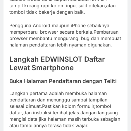
tampil kurang rapi,kolom input sulit ditekan,atau
tombol tidak bekerja dengan baik.
Pengguna Android maupun iPhone sebaiknya
memperbarui browser secara berkala.Pembaruan
browser membantu mengurangi bug dan membuat
halaman pendaftaran lebih nyaman digunakan.
Langkah EDWINSLOT Daftar
Lewat Smartphone
Buka Halaman Pendaftaran dengan Teliti
Langkah pertama adalah membuka halaman
pendaftaran dan menunggu sampai tampilan
selesai dimuat.Pastikan kolom formulir,tombol
daftar,dan instruksi terlihat jelas.Jangan langsung
mengisi data jika halaman masih terbuka sebagian
atau tampilannya terasa tidak wajar.