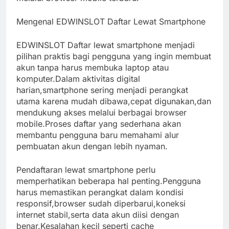
Mengenal EDWINSLOT Daftar Lewat Smartphone
EDWINSLOT Daftar lewat smartphone menjadi
pilihan praktis bagi pengguna yang ingin membuat
akun tanpa harus membuka laptop atau
komputer.Dalam aktivitas digital
harian,smartphone sering menjadi perangkat
utama karena mudah dibawa,cepat digunakan,dan
mendukung akses melalui berbagai browser
mobile.Proses daftar yang sederhana akan
membantu pengguna baru memahami alur
pembuatan akun dengan lebih nyaman.
Pendaftaran lewat smartphone perlu
memperhatikan beberapa hal penting.Pengguna
harus memastikan perangkat dalam kondisi
responsif,browser sudah diperbarui,koneksi
internet stabil,serta data akun diisi dengan
benar.Kesalahan kecil seperti cache