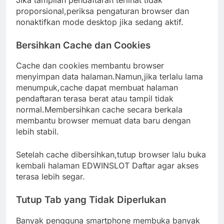
proporsional,periksa pengaturan browser dan
nonaktifkan mode desktop jika sedang aktif.
Bersihkan Cache dan Cookies
Cache dan cookies membantu browser
menyimpan data halaman.Namun,jika terlalu lama
menumpuk,cache dapat membuat halaman
pendaftaran terasa berat atau tampil tidak
normal.Membersihkan cache secara berkala
membantu browser memuat data baru dengan
lebih stabil.
Setelah cache dibersihkan,tutup browser lalu buka
kembali halaman EDWINSLOT Daftar agar akses
terasa lebih segar.
Tutup Tab yang Tidak Diperlukan
Banyak pengguna smartphone membuka banyak