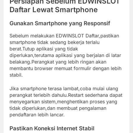
Persiapan Sebelum EDWINSLOT
Daftar Lewat Smartphone
Gunakan Smartphone yang Responsif
Sebelum melakukan EDWINSLOT Daftar,pastikan
smartphone tidak sedang bekerja terlalu
berat.Tutup aplikasi yang tidak
diperlukan,terutama aplikasi yang berjalan di latar
belakang.Perangkat yang lebih ringan akan
membantu browser memuat formulir dengan lebih
stabil.
Jika smartphone terasa lambat,coba mulai ulang
perangkat terlebih dahulu.Restart sederhana dapat
menyegarkan sistem,menghentikan proses yang
tidak diperlukan,dan membuat pengalaman
pendaftaran lebih lancar.
Pastikan Koneksi Internet Stabil