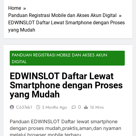
Home
Panduan Registrasi Mobile dan Akses Akun Digital
EDWINSLOT Daftar Lewat Smartphone dengan Proses
yang Mudah
PANDUAN REGISTRASI MOBILE DAN AKSES AKUN
DIGITAL
EDWINSLOT Daftar Lewat
Smartphone dengan Proses
yang Mudah
0
C637eb1
3 Months Ago
16 Mins
Panduan EDWINSLOT Daftar lewat smartphone
dengan proses mudah,praktis,aman,dan nyaman
melalui browser mobile terbaru.