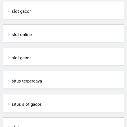
slot gacor
slot online
slot gacor
situs terpercaya
situs slot gacor