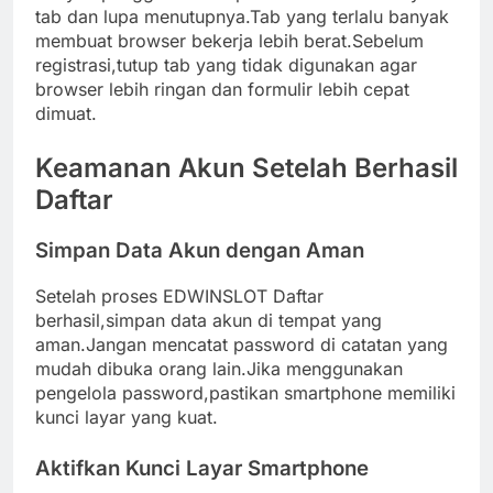
tab dan lupa menutupnya.Tab yang terlalu banyak
membuat browser bekerja lebih berat.Sebelum
registrasi,tutup tab yang tidak digunakan agar
browser lebih ringan dan formulir lebih cepat
dimuat.
Keamanan Akun Setelah Berhasil
Daftar
Simpan Data Akun dengan Aman
Setelah proses EDWINSLOT Daftar
berhasil,simpan data akun di tempat yang
aman.Jangan mencatat password di catatan yang
mudah dibuka orang lain.Jika menggunakan
pengelola password,pastikan smartphone memiliki
kunci layar yang kuat.
Aktifkan Kunci Layar Smartphone